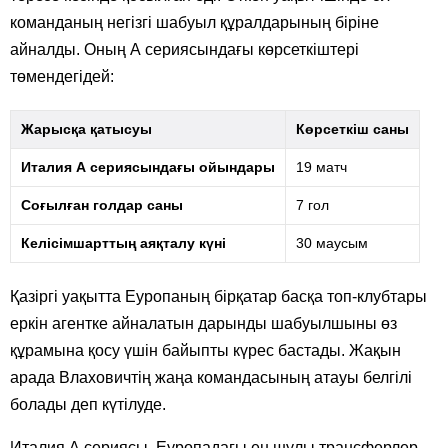
команданың негізгі шабуыл құралдарының біріне
айналды. Оның А сериясындағы көрсеткіштері
төмендегідей:
Жарысқа қатысуы
Көрсеткіш саны
Италия А сериясындағы ойындары
19 матч
Соғылған голдар саны
7 гол
Келісімшарттың аяқталу күні
30 маусым
Қазіргі уақытта Еуропаның бірқатар басқа топ-клубтары
еркін агентке айналатын дарынды шабуылшыны өз
құрамына қосу үшін байыпты күрес бастады. Жақын
арада Влаховичтің жаңа командасының атауы белгілі
болады деп күтілуде.
Италия А сериясы, Еуропадағы ең шулы трансферлер