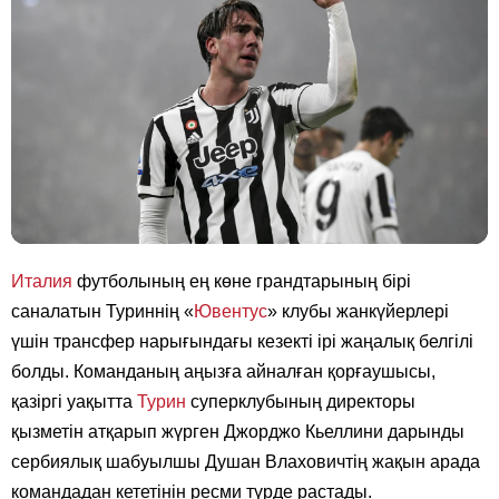
Италия
футболының ең көне грандтарының бірі
саналатын Туриннің «
Ювентус
» клубы жанкүйерлері
үшін трансфер нарығындағы кезекті ірі жаңалық белгілі
болды. Команданың аңызға айналған қорғаушысы,
қазіргі уақытта
Турин
суперклубының директоры
қызметін атқарып жүрген Джорджо Кьеллини дарынды
сербиялық шабуылшы Душан Влаховичтің жақын арада
командадан кететінін ресми түрде растады.