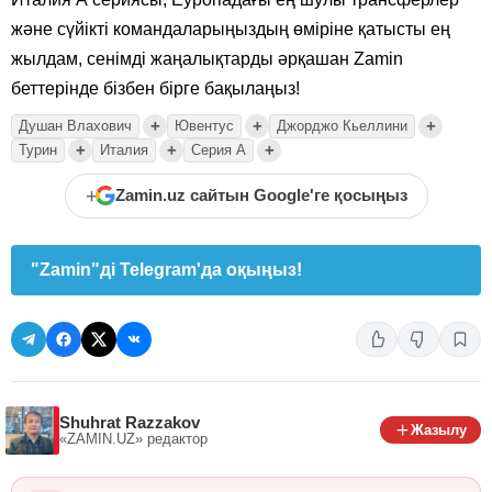
және сүйікті командаларыңыздың өміріне қатысты ең
жылдам, сенімді жаңалықтарды әрқашан Zamin
беттерінде бізбен бірге бақылаңыз!
+
+
+
Душан Влахович
Ювентус
Джорджо Кьеллини
+
+
+
Турин
Италия
Серия А
+
Zamin.uz сайтын Google'ге қосыңыз
"Zamin"ді Telegram'да оқыңыз!
Shuhrat Razzakov
Жазылу
«ZAMIN.UZ»
редактор