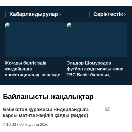
Хабарландырулар
Серіктестік
Жоғары белгісіздік
Эльдор Шомуродов
Ж
жағдайында
футбол академиясы және
т
инвестициялық шешімдер
TBC Bank: балалық
O
қалай қабылданады?
армандарынан үлкен
а
футболға дейін
Байланысты жаңалықтар
Өзбекстан құрамасы Нидерландыға
қарсы матчта жеңіліп қалды (видео)
10:30 / 09 маусым 2026