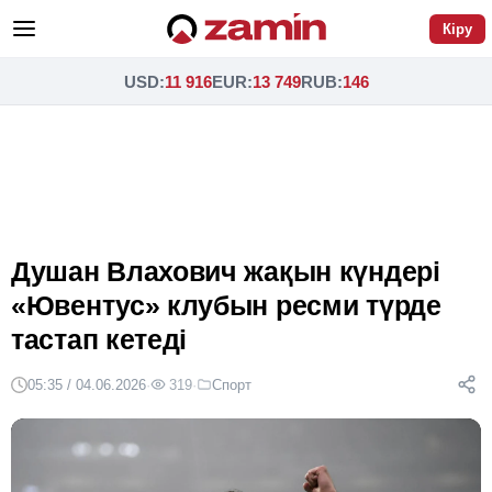
Кіру
USD
:
11 916
EUR
:
13 749
RUB
:
146
Душан Влахович жақын күндері
«Ювентус» клубын ресми түрде
тастап кетеді
05:35 / 04.06.2026
·
319
·
Спорт