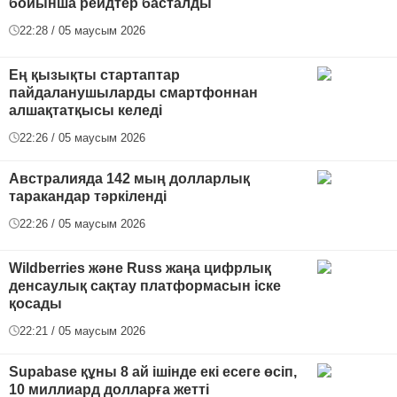
бойынша рейдтер басталды
22:28 / 05 маусым 2026
Ең қызықты стартаптар
пайдаланушыларды смартфоннан
алшақтатқысы келеді
22:26 / 05 маусым 2026
Австралияда 142 мың долларлық
таракандар тәркіленді
22:26 / 05 маусым 2026
Wildberries және Russ жаңа цифрлық
денсаулық сақтау платформасын іске
қосады
22:21 / 05 маусым 2026
Supabase құны 8 ай ішінде екі есеге өсіп,
10 миллиард долларға жетті