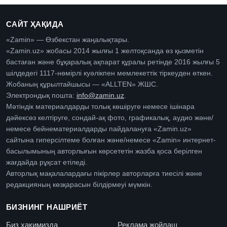
САЙТ ҲАҚИДА
«Zamin» — Өзбекстан жаңалықтары.
«Zamin.uz» жобасы 2014 жылғы 1 желтоқсанда өз қызметін
бастаған және бұқаралық ақпарат құралы ретінде 2016 жылғы 5
шілдедегі 1117-нөмірлі куәлікпен мемлекеттік тіркеуден өткен.
Жобаның құрылтайшысы — «ALLTEN» ЖШС.
Электрондық пошта:
info@zamin.uz
.
Мәтіндік материалдарды толық көшіруге немесе ішінара
дәйексөз келтіруге, сондай-ақ фото, графикалық, аудио және/
немесе бейнематериалдарды пайдалануға «Zamin.uz»
сайтына гиперсілтеме болған және/немесе «Zamin» интернет-
басылымының авторлығын көрсететін жазба қоса берілген
жағдайда рұқсат етіледі.
Авторлық мақалалардағы пікірлер авторларға тиесілі және
редакцияның көзқарасын білдірмеуі мүмкін.
БИЗНИНГ НАШРИЁТ
Биз ҳақимизда
Реклама жойлаш