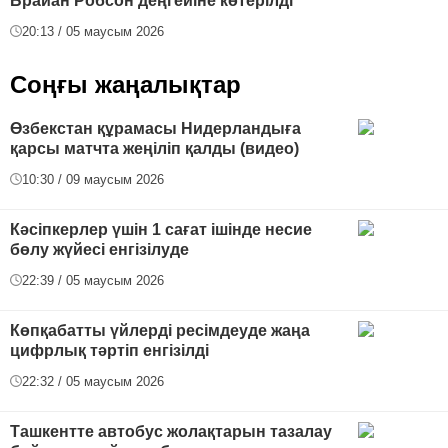
Брайан Робсон деңгейіне көтерілді
20:13 / 05 маусым 2026
Соңғы жаңалықтар
Өзбекстан құрамасы Нидерландыға
қарсы матчта жеңіліп қалды (видео)
10:30 / 09 маусым 2026
Кәсіпкерлер үшін 1 сағат ішінде несие
бөлу жүйесі енгізілуде
22:39 / 05 маусым 2026
Көпқабатты үйлерді ресімдеуде жаңа
цифрлық тәртіп енгізілді
22:32 / 05 маусым 2026
Ташкентте автобус жолақтарын тазалау