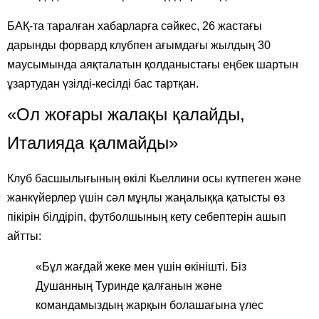
БАҚ-та таралған хабарларға сәйкес, 26 жастағы
дарынды форвард клубпен ағымдағы жылдың 30
маусымында аяқталатын қолданыстағы еңбек шартын
ұзартудан үзілді-кесілді бас тартқан.
«Ол жоғары жалақы қалайды,
Италияда қалмайды»
Клуб басшылығының өкілі Кьеллини осы күтпеген және
жанкүйерлер үшін сәл мұңлы жаңалыққа қатысты өз
пікірін білдіріп, футболшының кету себептерін ашып
айтты:
«Бұл жағдай жеке мен үшін өкінішті. Біз
Душанның Туринде қалғанын және
командамыздың жарқын болашағына үлес