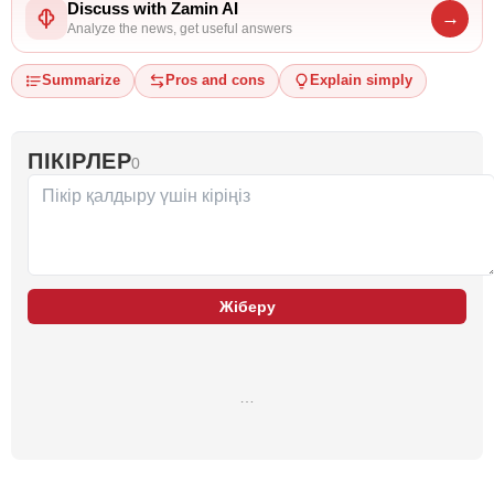
Discuss with Zamin AI
→
Analyze the news, get useful answers
Summarize
Pros and cons
Explain simply
ПІКІРЛЕР
0
Жіберу
…