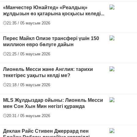
«Манчестер Юнайтед» «Реалдың»
жұлдызын өз қатарына қосқысы келеді...
21:35 / 05 маусым 2026
Перес Майкл Олизе трансфері үшін 150
миллион евро бөлуге дайын
21:25 / 05 маусым 2026
Лионель Месси және Англия: тарихи
текетірес уақыты келді ме?
21:18 / 05 маусым 2026
MLS Жұлдыздар ойыны: Лионель Месси
мен Сон Хын Мин негізгі құрамда
20:31 / 05 маусым 2026
Деклан Райс Стивен Джеррард пен