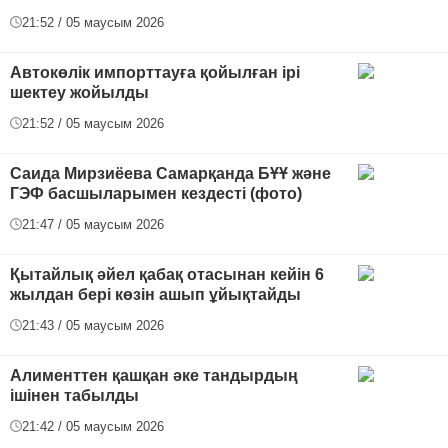
21:52 / 05 маусым 2026
Автокөлік импорттауға қойылған ірі
шектеу жойылды
21:52 / 05 маусым 2026
Саида Мирзиёева Самарқанда БҰҰ және
ГЭФ басшыларымен кездесті (фото)
21:47 / 05 маусым 2026
Қытайлық әйел қабақ отасынан кейін 6
жылдан бері көзін ашып ұйықтайды
21:43 / 05 маусым 2026
Алименттен қашқан әке тандырдың
ішінен табылды
21:42 / 05 маусым 2026