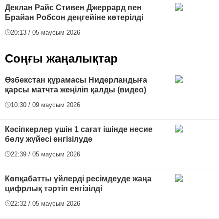
Деклан Райс Стивен Джеррард пен
Брайан Робсон деңгейіне көтерілді
20:13 / 05 маусым 2026
Соңғы жаңалықтар
Өзбекстан құрамасы Нидерландыға
қарсы матчта жеңіліп қалды (видео)
10:30 / 09 маусым 2026
Кәсіпкерлер үшін 1 сағат ішінде несие
бөлу жүйесі енгізілуде
22:39 / 05 маусым 2026
Көпқабатты үйлерді ресімдеуде жаңа
цифрлық тәртіп енгізілді
22:32 / 05 маусым 2026