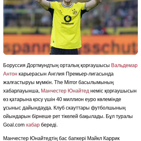
Боруссия Дортмундтың орталық қорғаушысы
Вальдемар
Антон
карьерасын Англия Премьер-лигасында
жалғастыруы мүмкін. The Mirror басылымының
хабарлауынша,
Манчестер Юнайтед
неміс қорғаушысын
өз қатарына қосу үшін 40 миллион еуро көлемінде
ұсыныс дайындауда. Клуб скауттары футболшының
ойындарын бірнеше рет тікелей бақылады. Бұл туралы
Goal.com
хабар
береді.
Манчестер Юнайтедтің бас бапкері Майкл Каррик