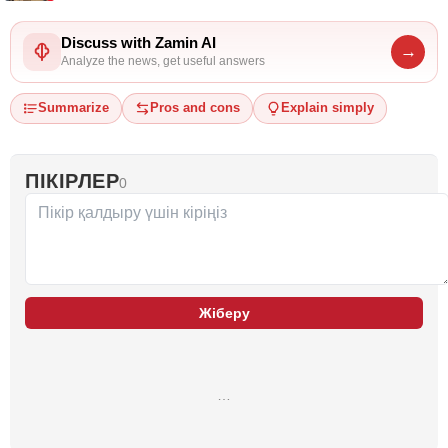
Discuss with Zamin AI
→
Analyze the news, get useful answers
Summarize
Pros and cons
Explain simply
ПІКІРЛЕР
0
Жіберу
…