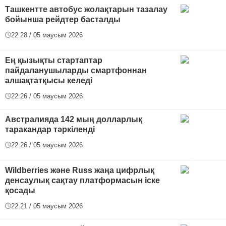
Ташкентте автобус жолақтарын тазалау
бойынша рейдтер басталды
22:28 / 05 маусым 2026
Ең қызықты стартаптар
пайдаланушыларды смартфоннан
алшақтатқысы келеді
22:26 / 05 маусым 2026
Австралияда 142 мың долларлық
таракандар тәркіленді
22:26 / 05 маусым 2026
Wildberries және Russ жаңа цифрлық
денсаулық сақтау платформасын іске
қосады
22:21 / 05 маусым 2026