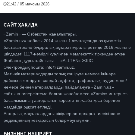
21:42 / 05 маусым 2026
САЙТ ҲАҚИДА
«Zamin» — Өзбекстан жаңалықтары.
«Zamin.uz» жобасы 2014 жылғы 1 желтоқсанда өз қызметін
бастаған және бұқаралық ақпарат құралы ретінде 2016 жылғы 5
шілдедегі 1117-нөмірлі куәлікпен мемлекеттік тіркеуден өткен.
Жобаның құрылтайшысы — «ALLTEN» ЖШС.
Электрондық пошта:
info@zamin.uz
.
Мәтіндік материалдарды толық көшіруге немесе ішінара
дәйексөз келтіруге, сондай-ақ фото, графикалық, аудио және/
немесе бейнематериалдарды пайдалануға «Zamin.uz»
сайтына гиперсілтеме болған және/немесе «Zamin» интернет-
басылымының авторлығын көрсететін жазба қоса берілген
жағдайда рұқсат етіледі.
Авторлық мақалалардағы пікірлер авторларға тиесілі және
редакцияның көзқарасын білдірмеуі мүмкін.
БИЗНИНГ НАШРИЁТ