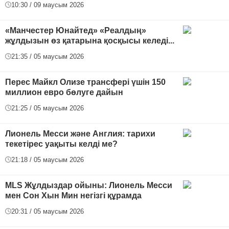
10:30 / 09 маусым 2026
«Манчестер Юнайтед» «Реалдың»
жұлдызын өз қатарына қосқысы келеді...
21:35 / 05 маусым 2026
Перес Майкл Олизе трансфері үшін 150
миллион евро бөлуге дайын
21:25 / 05 маусым 2026
Лионель Месси және Англия: тарихи
текетірес уақыты келді ме?
21:18 / 05 маусым 2026
MLS Жұлдыздар ойыны: Лионель Месси
мен Сон Хын Мин негізгі құрамда
20:31 / 05 маусым 2026