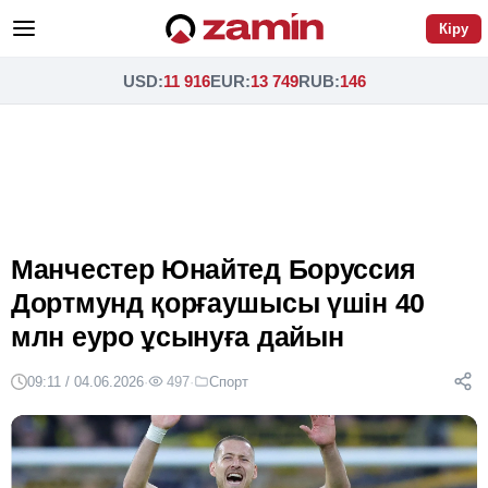
Кіру
USD
:
11 916
EUR
:
13 749
RUB
:
146
Манчестер Юнайтед Боруссия
Дортмунд қорғаушысы үшін 40
млн еуро ұсынуға дайын
09:11 / 04.06.2026
·
497
·
Спорт