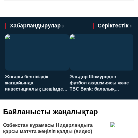
Хабарландырулар
Серіктестік
Жоғары белгісіздік
Эльдор Шомуродов
Ж
жағдайында
футбол академиясы және
т
инвестициялық шешімдер
TBC Bank: балалық
O
қалай қабылданады?
армандарынан үлкен
а
футболға дейін
Байланысты жаңалықтар
Өзбекстан құрамасы Нидерландыға
қарсы матчта жеңіліп қалды (видео)