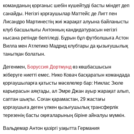
команданың қорғаныс шебін күшейтуді басты міндет деп
санайды. Негізгі қорғаушылар Маттейс де Лигт пен
Лисандро Мартинестің жиі жарақат алуына байланысты
клуб басшылығы Антонның кандидатурасын негізгі
нысана ретінде белгіледі. Бұрын бұл футболшыға Астон
Вилла мен Атлетико Мадрид клубтары да қызығушылық
танытқан болатын.
Дегенмен,
Боруссия Дортмунд
өз көшбасшысын
жіберуге ниетті емес. Нико Ковач басқаратын командада
қорғаушыларға қатысты мәселелер бар: Никлас Зюле
карьерасын аяқтады, ал Эмре Джан ауыр жарақат алып,
саптан шықты. Соған қарамастан, 29 жастағы
қорғаушыға деген үлкен қызығушылық трансферлік
терезенің басты оқиғаларының біріне айналуы мүмкін.
Вальдемар Антон қазіргі уақытта Германия