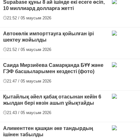
Supabase құны 8 ай ішінде екі есеге өсіп,
10 миллиард долларға жетті
21:52 / 05 маусым 2026
Автокөлік импорттауға қойылған ірі
шектеу жойылды
21:52 / 05 маусым 2026
Саида Мирзиёева Самарқанда БҰҰ және
ГЭФ басшыларымен кездесті (фото)
21:47 / 05 маусым 2026
Қытайлық әйел қабақ отасынан кейін 6
жылдан бері көзін ашып ұйықтайды
21:43 / 05 маусым 2026
Алименттен қашқан әке тандырдың
ішінен табылды