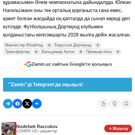
құрамасымен Әлем чемпионатына дайындалуда. Юлиан
Нагельсманн оны тек орталық қорғаныста ғана емес,
қажет болған жағдайда оң қапталда да сынап көреді деп
күтілуде. Футболшының Дортмунд клубымен
қолданыстағы келісімшарты 2028 жылға дейін жасалған.
+
+
Манчестер Юнайтед
Боруссия Дортмунд
+
+
+
Трансферлер
Вальдемар Антон
Премьер-лига
+
Zamin.uz сайтын Google'ге қосыңыз
"Zamin"ді Telegram'да оқыңыз!
Nodirbek Razzokov
Жазылу
«ZAMIN.UZ»
редактор