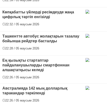
22:39 / 05 маусым 2026
Көпқабатты үйлерді ресімдеуде жаңа
цифрлық тәртіп енгізілді
22:32 / 05 маусым 2026
Ташкентте автобус жолақтарын тазалау
бойынша рейдтер басталды
22:28 / 05 маусым 2026
Ең қызықты стартаптар
пайдаланушыларды смартфоннан
алшақтатқысы келеді
22:26 / 05 маусым 2026
Австралияда 142 мың долларлық
таракандар тәркіленді
22:26 / 05 маусым 2026