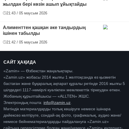
жылдан бері көзін ашып ұйықтайды
21:43 / 05 маусым 2026
Алименттен қашқан әке тандырдың
ішінен табылды
21:42 / 05 маусым 2026
САЙТ ҲАҚИДА
«Zamin» — Өзбекстан жаңалықтары.
«Zamin.uz» жобасы 2014 жылғы 1 желтоқсанда өз қызметін
бастаған және бұқаралық ақпарат құралы ретінде 2016 жылғы 5
шілдедегі 1117-нөмірлі куәлікпен мемлекеттік тіркеуден өткен.
Жобаның құрылтайшысы — «ALLTEN» ЖШС.
Электрондық пошта:
info@zamin.uz
.
Мәтіндік материалдарды толық көшіруге немесе ішінара
дәйексөз келтіруге, сондай-ақ фото, графикалық, аудио және/
немесе бейнематериалдарды пайдалануға «Zamin.uz»
сайтына гиперсілтеме болған және/немесе «Zamin» интернет-