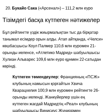
Букайо Сака
(«Арсенал») – 111,2 млн еуро
Тізімдегі басқа күтпеген нәтижелер
Бұл рейтингте үздік жиырмалықтан тыс да бірқатар
танымал есімдер орын алды. Атап айтқанда, «Челси»
көшбасшысы Коул Палмер 110,6 млн еуромен 21-
орынды иеленсе, «Атлетико Мадрид» шабуылшысы
Хулиан Альварес 109,6 млн еуро құнмен 22-сатыдан
көрінді.
Күтпеген төмендеулер:
Францияның «ПСЖ»
клубының намысын қорғайтын Хвича
Кварацхелия 100,9 млн еуромен рейтингте 26-
орынды иеленді. Жанкүйерлер үшін ең
күтпеген жағдай Мадридтің «Реал» клубының
шабуылшысы Винисиус Жуниормен