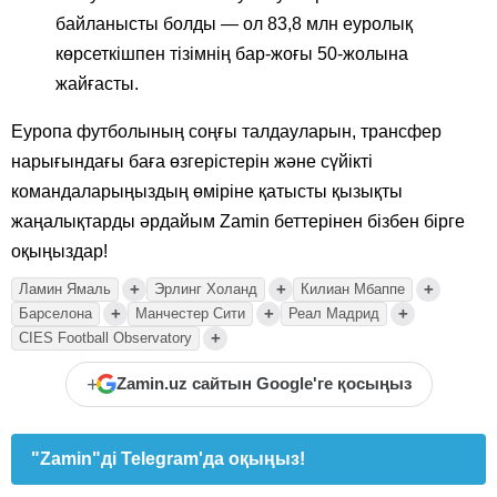
байланысты болды — ол 83,8 млн еуролық
көрсеткішпен тізімнің бар-жоғы 50-жолына
жайғасты.
Еуропа футболының соңғы талдауларын, трансфер
нарығындағы баға өзгерістерін және сүйікті
командаларыңыздың өміріне қатысты қызықты
жаңалықтарды әрдайым Zamin беттерінен бізбен бірге
оқыңыздар!
+
+
+
Ламин Ямаль
Эрлинг Холанд
Килиан Мбаппе
+
+
+
Барселона
Манчестер Сити
Реал Мадрид
+
CIES Football Observatory
+
Zamin.uz сайтын Google'ге қосыңыз
"Zamin"ді Telegram'да оқыңыз!