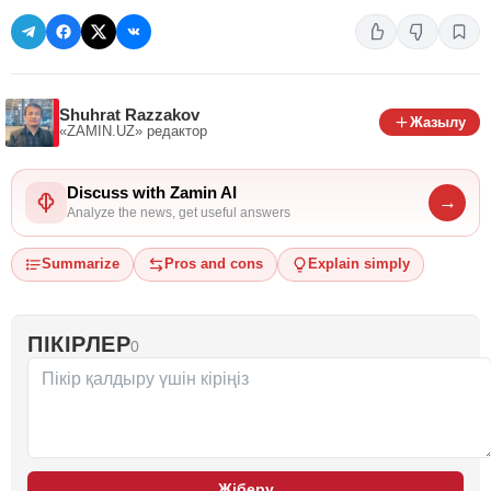
Shuhrat Razzakov
Жазылу
«ZAMIN.UZ»
редактор
Discuss with Zamin AI
→
Analyze the news, get useful answers
Summarize
Pros and cons
Explain simply
ПІКІРЛЕР
0
Жіберу