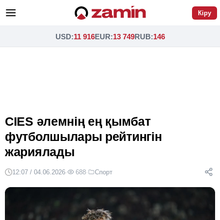
Кіру
USD
:
11 916
EUR
:
13 749
RUB
:
146
CIES әлемнің ең қымбат
футболшылары рейтингін
жариялады
12:07 / 04.06.2026
·
688
·
Спорт