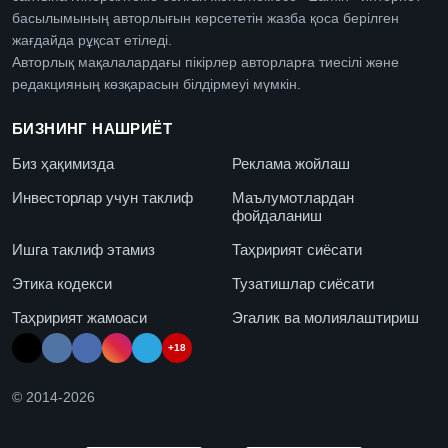
басылымының авторлығын көрсететін жазба қоса берілген
жағдайда рұқсат етіледі.
Авторлық мақалалардағы пікірлер авторларға тиесілі және
редакцияның көзқарасын білдірмеуі мүмкін.
БИЗНИНГ НАШРИЁТ
Биз ҳақимизда
Реклама жойлаш
Инвесторлар учун таклиф
Маълумотлардан
фойдаланиш
Ишга таклиф этамиз
Таҳририят сиёсати
Этика кодекси
Тузатишлар сиёсати
Таҳририят жамоаси
Эгалик ва молиялаштириш
+18
© 2014-
2026