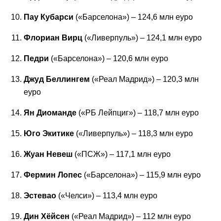
Пау Кубарси
(«Барселона») – 124,6 млн еуро
Флориан Вирц
(«Ливерпуль») – 124,1 млн еуро
Педри
(«Барселона») – 120,6 млн еуро
Джуд Беллингем
(«Реал Мадрид») – 120,3 млн
еуро
Ян Диоманде
(«РБ Лейпциг») – 118,7 млн еуро
Юго Экитике
(«Ливерпуль») – 118,3 млн еуро
Жуан Невеш
(«ПСЖ») – 117,1 млн еуро
Фермин Лопес
(«Барселона») – 115,9 млн еуро
Эстевао
(«Челси») – 113,4 млн еуро
Дин Хёйсен
(«Реал Мадрид») – 112 млн еуро