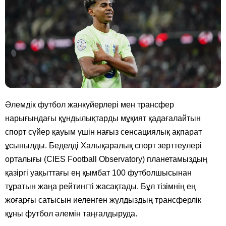
Әлемдік футбол жанкүйерлері мен трансфер
нарығындағы құндылықтарды мұқият қадағалайтын
спорт сүйер қауым үшін нағыз сенсациялық ақпарат
ұсынылды. Беделді Халықаралық спорт зерттеулері
орталығы (CIES Football Observatory) планетамыздың
қазіргі уақыттағы ең қымбат 100 футболшысынан
тұратын жаңа рейтингті жасақтады. Бұл тізімнің ең
жоғарғы сатысын иеленген жұлдыздың трансферлік
құны футбол әлемін таңғалдыруда.