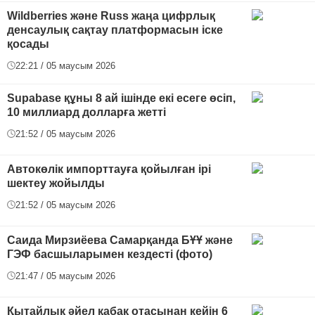
Wildberries және Russ жаңа цифрлық
денсаулық сақтау платформасын іске
қосады
22:21 / 05 маусым 2026
Supabase құны 8 ай ішінде екі есеге өсіп,
10 миллиард долларға жетті
21:52 / 05 маусым 2026
Автокөлік импорттауға қойылған ірі
шектеу жойылды
21:52 / 05 маусым 2026
Саида Мирзиёева Самарқанда БҰҰ және
ГЭФ басшыларымен кездесті (фото)
21:47 / 05 маусым 2026
Қытайлық әйел қабақ отасынан кейін 6