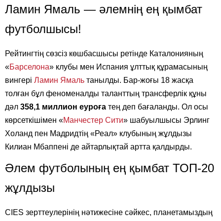
Ламин Ямаль — әлемнің ең қымбат
футболшысы!
Рейтингтің сөзсіз көшбасшысы ретінде Каталонияның
«
Барселона
» клубы мен Испания ұлттық құрамасының
вингері
Ламин Ямаль
танылды. Бар-жоғы 18 жасқа
толған бұл феноменалды таланттың трансферлік құны
дәл
358,1 миллион еуроға
тең деп бағаланды. Ол осы
көрсеткішімен «
Манчестер Сити
» шабуылшысы Эрлинг
Холанд пен Мадридтің «Реал» клубының жұлдызы
Килиан Мбаппені де айтарлықтай артта қалдырды.
Әлем футболының ең қымбат ТОП-20
жұлдызы
CIES зерттеулерінің нәтижесіне сәйкес, планетамыздың