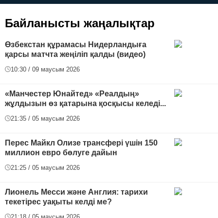
футболға дейін
Байланысты жаңалықтар
Өзбекстан құрамасы Нидерландыға
қарсы матчта жеңіліп қалды (видео)
10:30 / 09 маусым 2026
«Манчестер Юнайтед» «Реалдың»
жұлдызын өз қатарына қосқысы келеді...
21:35 / 05 маусым 2026
Перес Майкл Олизе трансфері үшін 150
миллион евро бөлуге дайын
21:25 / 05 маусым 2026
Лионель Месси және Англия: тарихи
текетірес уақыты келді ме?
21:18 / 05 маусым 2026