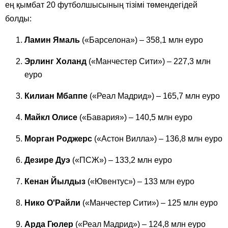
ең қымбат 20 футболшысының тізімі төмендегідей
болды:
Ламин Ямаль
(«Барселона») – 358,1 млн еуро
Эрлинг Холанд
(«Манчестер Сити») – 227,3 млн
еуро
Килиан Мбаппе
(«Реал Мадрид») – 165,7 млн еуро
Майкл Олисе
(«Бавария») – 140,5 млн еуро
Морган Роджерс
(«Астон Вилла») – 136,8 млн еуро
Дезире Дуэ
(«ПСЖ») – 133,2 млн еуро
Кенан Йылдыз
(«Ювентус») – 133 млн еуро
Нико О'Райли
(«Манчестер Сити») – 125 млн еуро
Арда Гюлер
(«Реал Мадрид») – 124,8 млн еуро