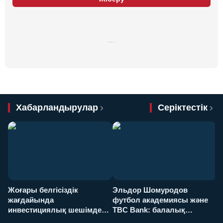
…
Хабарландырулар
Серіктестік
Жоғары белгісіздік
Эльдор Шомуродов
Ж
жағдайында
футбол академиясы және
т
инвестициялық шешімдер
TBC Bank: балалық
O
қалай қабылданады?
армандарынан үлкен
а