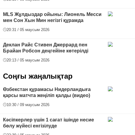
MLS Жұлдыздар ойыны: Лионель Месси
мен Сон Хын Мин негізгі құрамда
20:31 / 05 маусым 2026
Деклан Райс Стивен Джеррард пен
Брайан Робсон деңгейіне көтерілді
20:13 / 05 маусым 2026
Соңғы жаңалықтар
Өзбекстан құрамасы Нидерландыға
қарсы матчта жеңіліп қалды (видео)
10:30 / 09 маусым 2026
Кәсіпкерлер үшін 1 сағат ішінде несие
бөлу жүйесі енгізілуде