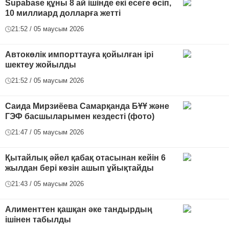
Supabase құны 8 ай ішінде екі есеге өсіп,
10 миллиард долларға жетті
21:52 / 05 маусым 2026
Автокөлік импорттауға қойылған ірі
шектеу жойылды
21:52 / 05 маусым 2026
Саида Мирзиёева Самарқанда БҰҰ және
ГЭФ басшыларымен кездесті (фото)
21:47 / 05 маусым 2026
Қытайлық әйел қабақ отасынан кейін 6
жылдан бері көзін ашып ұйықтайды
21:43 / 05 маусым 2026
Алименттен қашқан әке тандырдың
ішінен табылды