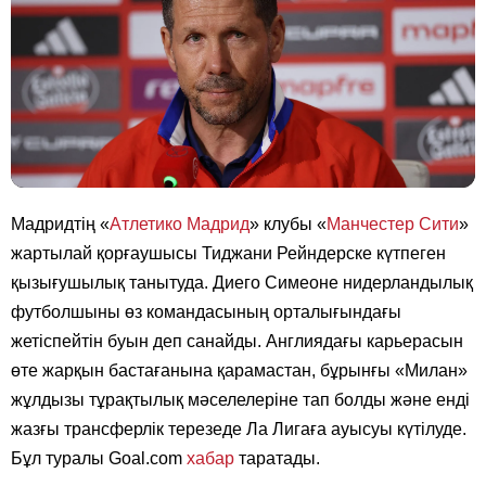
Мадридтің «
Атлетико Мадрид
» клубы «
Манчестер Сити
»
жартылай қорғаушысы Тиджани Рейндерске күтпеген
қызығушылық танытуда. Диего Симеоне нидерландылық
футболшыны өз командасының орталығындағы
жетіспейтін буын деп санайды. Англиядағы карьерасын
өте жарқын бастағанына қарамастан, бұрынғы «Милан»
жұлдызы тұрақтылық мәселелеріне тап болды және енді
жазғы трансферлік терезеде Ла Лигаға ауысуы күтілуде.
Бұл туралы Goal.com
хабар
таратады.