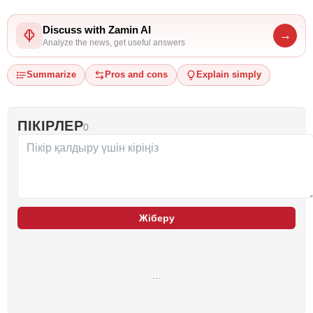
Discuss with Zamin AI
→
Analyze the news, get useful answers
Summarize
Pros and cons
Explain simply
ПІКІРЛЕР
0
Жіберу
…