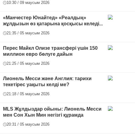
10:30 / 09 маусым 2026
«Манчестер Юнайтед» «Реалдың»
жұлдызын өз қатарына қосқысы келеді...
21:35 / 05 маусым 2026
Перес Майкл Олизе трансфері үшін 150
миллион евро бөлуге дайын
21:25 / 05 маусым 2026
Лионель Месси және Англия: тарихи
текетірес уақыты келді ме?
21:18 / 05 маусым 2026
MLS Жұлдыздар ойыны: Лионель Месси
мен Сон Хын Мин негізгі құрамда
20:31 / 05 маусым 2026