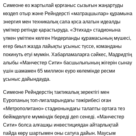
Симеоне өз жартылай қорғаныс сызығын жаңартуды
көздеп отыр және Рейндерсті «матрацшылар» құрамына
энергия мен техникалық сапа қоса алатын идеалды
үміткер ретінде қарастыруда. «Этихад» стадионына
үлкен үмітпен келген Нидерланды құрамасының мүшесі,
егер биыл жазда лайықты ұсыныс түссе, команданы
покинуть етуі мүмкін. Хабарламаларға сәйкес, Мадридтің
алыбы «Манчестер Сити» басшылығының жігерін сынау
үшін шамамен 65 миллион еуро көлемінде ресми
ұсыныс дайындауда.
Симеоне Рейндерстің тактикалық зеректігі мен
Еуропаның топ-лигаларындағы тәжірибесі оған
«Метрополитано» стадионындағы талапты ортаға тез
бейімделуге мүмкіндік береді деп сенеді. «Манчестер
Сити» болса алғашқы инвестициядан айтарлықтай
пайда көру шартымен оны сатуға дайын. Маусым