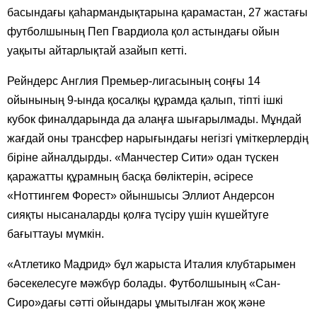
басындағы қаһармандықтарына қарамастан, 27 жастағы
футболшының Пеп Гвардиола қол астындағы ойын
уақыты айтарлықтай азайып кетті.
Рейндерс Англия Премьер-лигасының соңғы 14
ойынының 9-ында қосалқы құрамда қалып, тіпті ішкі
кубок финалдарында да алаңға шығарылмады. Мұндай
жағдай оны трансфер нарығындағы негізгі үміткерлердің
біріне айналдырды. «Манчестер Сити» одан түскен
қаражатты құрамның басқа бөліктерін, әсіресе
«Ноттингем Форест» ойыншысы Эллиот Андерсон
сияқты нысаналарды қолға түсіру үшін күшейтуге
бағыттауы мүмкін.
«Атлетико Мадрид» бұл жарыста Италия клубтарымен
бәсекелесуге мәжбүр болады. Футболшының «Сан-
Сиро»дағы сәтті ойындары ұмытылған жоқ және