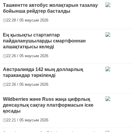
Ташкентте автобус жолақтарын тазалау
бойынша рейдтер басталды
22:28 / 05 маусым 2026
Ең қызықты стартаптар
пайдаланушыларды смартфоннан
алшақтатқысы келеді
22:26 / 05 маусым 2026
Австралияда 142 мың долларлық
таракандар тәркіленді
22:26 / 05 маусым 2026
Wildberries және Russ жаңа цифрлық
денсаулық сақтау платформасын іске
қосады
22:21 / 05 маусым 2026