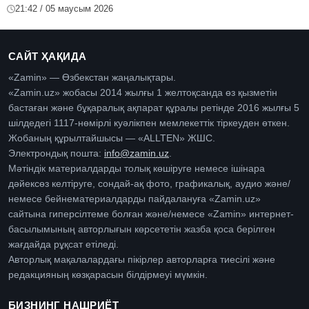
21:42 / 05 маусым 2026
САЙТ ҲАҚИДА
«Zamin» — Өзбекстан жаңалықтары.
«Zamin.uz» жобасы 2014 жылғы 1 желтоқсанда өз қызметін
бастаған және бұқаралық ақпарат құралы ретінде 2016 жылғы 5
шілдедегі 1117-нөмірлі куәлікпен мемлекеттік тіркеуден өткен.
Жобаның құрылтайшысы — «ALLTEN» ЖШС.
Электрондық пошта:
info@zamin.uz
.
Мәтіндік материалдарды толық көшіруге немесе ішінара
дәйексөз келтіруге, сондай-ақ фото, графикалық, аудио және/
немесе бейнематериалдарды пайдалануға «Zamin.uz»
сайтына гиперсілтеме болған және/немесе «Zamin» интернет-
басылымының авторлығын көрсететін жазба қоса берілген
жағдайда рұқсат етіледі.
Авторлық мақалалардағы пікірлер авторларға тиесілі және
редакцияның көзқарасын білдірмеуі мүмкін.
БИЗНИНГ НАШРИЁТ