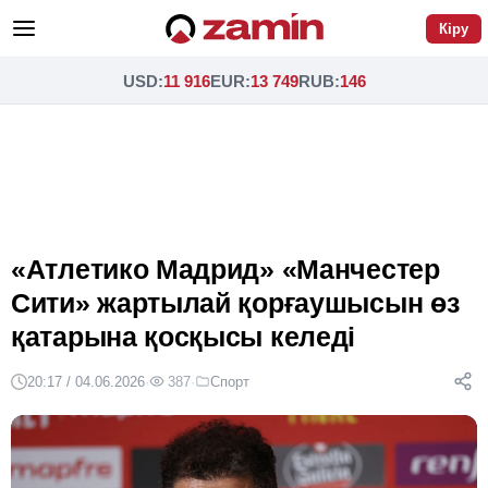
Кіру
USD
:
11 916
EUR
:
13 749
RUB
:
146
«Атлетико Мадрид» «Манчестер
Сити» жартылай қорғаушысын өз
қатарына қосқысы келеді
20:17 / 04.06.2026
·
387
·
Спорт