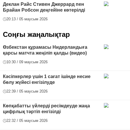
Деклан Райс Стивен Джеррард пен
Брайан Робсон деңгейіне көтерілді
20:13 / 05 маусым 2026
Соңғы жаңалықтар
Өзбекстан құрамасы Нидерландыға
қарсы матчта жеңіліп қалды (видео)
10:30 / 09 маусым 2026
Кәсіпкерлер үшін 1 сағат ішінде несие
бөлу жүйесі енгізілуде
22:39 / 05 маусым 2026
Көпқабатты үйлерді ресімдеуде жаңа
цифрлық тәртіп енгізілді
22:32 / 05 маусым 2026