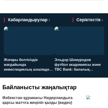
Хабарландырулар
Серіктестік
Жоғары белгісіздік
Эльдор Шомуродов
Ж
жағдайында
футбол академиясы және
т
инвестициялық шешімдер
TBC Bank: балалық
O
қалай қабылданады?
армандарынан үлкен
а
футболға дейін
Байланысты жаңалықтар
Өзбекстан құрамасы Нидерландыға
қарсы матчта жеңіліп қалды (видео)