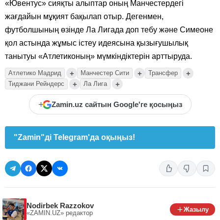
«Ювентус» сияқты алыптар оның Манчестердегі
жағдайын мұқият бақылап отыр. Дегенмен,
футболшының өзінде Ла Лигада доп тебу және Симеоне
қол астында жұмыс істеу идеясына қызығушылық
танытуы «Атлетиконың» мүмкіндіктерін арттыруда.
+
+
+
Атлетико Мадрид
Манчестер Сити
Трансфер
+
+
Тиджани Рейндерс
Ла Лига
+
Zamin.uz сайтын Google'ге қосыңыз
"Zamin"ді Telegram'да оқыңыз!
Nodirbek Razzokov
Жазылу
«ZAMIN.UZ»
редактор