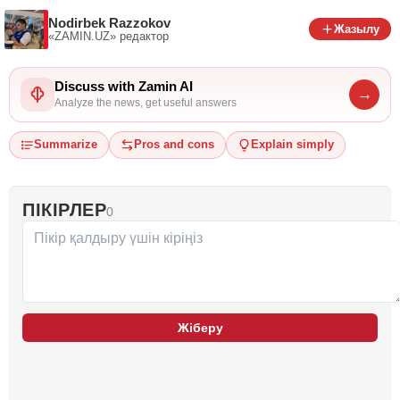
Nodirbek Razzokov
Жазылу
«ZAMIN.UZ»
редактор
Discuss with Zamin AI
→
Analyze the news, get useful answers
Summarize
Pros and cons
Explain simply
ПІКІРЛЕР
0
Жіберу