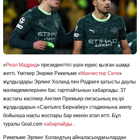
«
Реал Мадрид
» президенттігі үшін күрес қызған шаққа
жетті. Үміткер Энрике Рикельме «
Манчестер Сити
»
жұлдыздары Эрлинг Холанд пен Родриге қатысты даулы
мәлімдемелерінен бас тартпайтынын хабарлады. 37
жастағы кәсіпкер Англия Премьер-лигасының ең ірі
жұлдыздарын «Сантьяго Бернабеу» стадионына әкелу
бойынша нақты жоспары бар екенін атап өтті. Бұл
туралы Goal.com
хабарлайды
.
Рикельме Эрлинг Холандтың айналасындағылардан