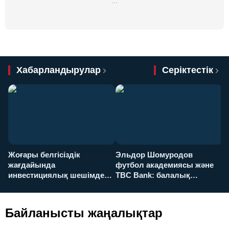
…
Хабарландырулар
Серіктестік
Жоғары белгісіздік
Эльдор Шомуродов
Ж
жағдайында
футбол академиясы және
т
инвестициялық шешімдер
TBC Bank: балалық
O
қалай қабылданады?
армандарынан үлкен
а
футболға дейін
Байланысты жаңалықтар