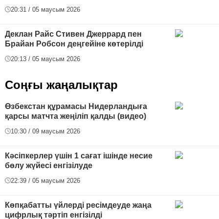
20:31 / 05 маусым 2026
Деклан Райс Стивен Джеррард пен
Брайан Робсон деңгейіне көтерілді
20:13 / 05 маусым 2026
Соңғы жаңалықтар
Өзбекстан құрамасы Нидерландыға
қарсы матчта жеңіліп қалды (видео)
10:30 / 09 маусым 2026
Кәсіпкерлер үшін 1 сағат ішінде несие
бөлу жүйесі енгізілуде
22:39 / 05 маусым 2026
Көпқабатты үйлерді ресімдеуде жаңа
цифрлық тәртіп енгізілді