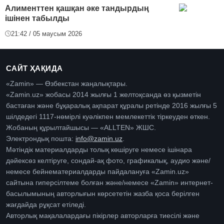
Алименттен қашқан әке тандырдың
ішінен табылды
21:42 / 05 маусым 2026
САЙТ ҲАҚИДА
«Zamin» — Өзбекстан жаңалықтары.
«Zamin.uz» жобасы 2014 жылғы 1 желтоқсанда өз қызметін
бастаған және бұқаралық ақпарат құралы ретінде 2016 жылғы 5
шілдедегі 1117-нөмірлі куәлікпен мемлекеттік тіркеуден өткен.
Жобаның құрылтайшысы — «ALLTEN» ЖШС.
Электрондық пошта:
info@zamin.uz
.
Мәтіндік материалдарды толық көшіруге немесе ішінара
дәйексөз келтіруге, сондай-ақ фото, графикалық, аудио және/
немесе бейнематериалдарды пайдалануға «Zamin.uz»
сайтына гиперсілтеме болған және/немесе «Zamin» интернет-
басылымының авторлығын көрсететін жазба қоса берілген
жағдайда рұқсат етіледі.
Авторлық мақалалардағы пікірлер авторларға тиесілі және