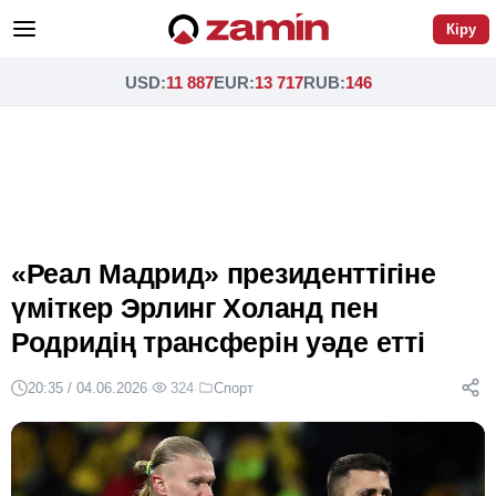
Кіру
USD
:
11 887
EUR
:
13 717
RUB
:
146
«Реал Мадрид» президенттігіне
үміткер Эрлинг Холанд пен
Родридің трансферін уәде етті
20:35 / 04.06.2026
·
324
·
Спорт