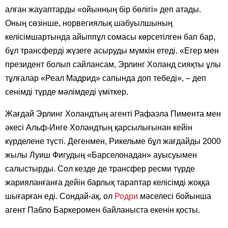
алған жауаптарды «ойынның бір бөлігі» деп атады.
Оның сөзінше, норвегиялық шабуылшының
келісімшартында айыппұл сомасы көрсетілген бап бар,
бұл трансферді жүзеге асыруды мүмкін етеді. «Егер мен
президент болып сайлансам, Эрлинг Холанд сияқты ұлы
тұлғалар «Реал Мадрид» сапында доп тебеді», – деп
сенімді түрде мәлімдеді үміткер.
Жағдай Эрлинг Холандтың агенті Рафаэла Пимента мен
әкесі Альф-Инге Холандтың қарсылығынан кейін
күрделене түсті. Дегенмен, Рикельме бұл жағдайды 2000
жылы Луиш Фигудың «Барселонадан» ауысуымен
салыстырды. Сол кезде де трансфер ресми түрде
жарияланғанға дейін барлық тараптар келісімді жоққа
шығарған еді. Сондай-ақ, ол
Родри
мәселесі бойынша
агент Пабло Баркеромен байланыста екенін қосты.