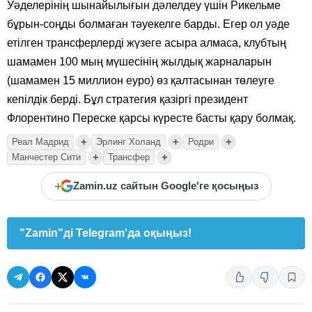
Уәделерінің шынайылығын дәлелдеу үшін Рикельме
бұрын-соңды болмаған тәуекелге барды. Егер ол уәде
етілген трансферлерді жүзеге асыра алмаса, клубтың
шамамен 100 мың мүшесінің жылдық жарналарын
(шамамен 15 миллион еуро) өз қалтасынан төлеуге
кепілдік берді. Бұл стратегия қазіргі президент
Флорентино Переске қарсы күресте басты қару болмақ.
+
+
+
Реал Мадрид
Эрлинг Холанд
Родри
+
+
Манчестер Сити
Трансфер
+
Zamin.uz сайтын Google'ге қосыңыз
"Zamin"ді Telegram'да оқыңыз!