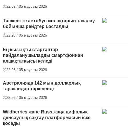
22:32 / 05 маусым 2026
Ташкентте автобус жолақтарын тазалау
бойынша рейдтер басталды
22:28 / 05 маусым 2026
Ең қызықты стартаптар
пайдаланушыларды смартфоннан
алшақтатқысы келеді
22:26 / 05 маусым 2026
Австралияда 142 мың долларлық
таракандар тәркіленді
22:26 / 05 маусым 2026
Wildberries және Russ жаңа цифрлық
денсаулық сақтау платформасын іске
қосады