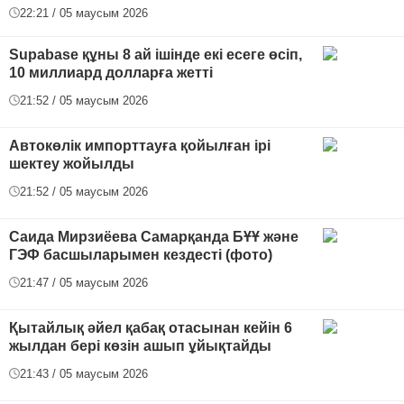
22:21 / 05 маусым 2026
Supabase құны 8 ай ішінде екі есеге өсіп,
10 миллиард долларға жетті
21:52 / 05 маусым 2026
Автокөлік импорттауға қойылған ірі
шектеу жойылды
21:52 / 05 маусым 2026
Саида Мирзиёева Самарқанда БҰҰ және
ГЭФ басшыларымен кездесті (фото)
21:47 / 05 маусым 2026
Қытайлық әйел қабақ отасынан кейін 6
жылдан бері көзін ашып ұйықтайды
21:43 / 05 маусым 2026