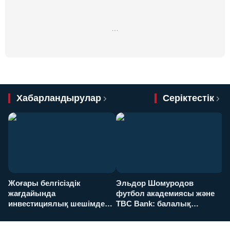
…
Хабарландырулар
Серіктестік
Жоғары белгісіздік
Эльдор Шомуродов
Ж
жағдайында
футбол академиясы және
т
инвестициялық шешімдер
TBC Bank: балалық
O
қалай қабылданады?
армандарынан үлкен
а
футболға дейін