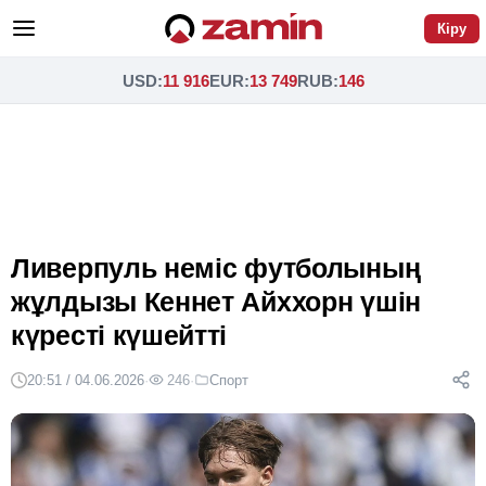
Кіру
USD
:
11 916
EUR
:
13 749
RUB
:
146
Ливерпуль неміс футболының
жұлдызы Кеннет Айххорн үшін
күресті күшейтті
20:51 / 04.06.2026
·
246
·
Спорт