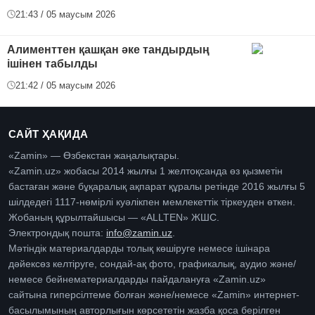
21:43 / 05 маусым 2026
Алименттен қашқан әке тандырдың
ішінен табылды
21:42 / 05 маусым 2026
САЙТ ҲАҚИДА
«Zamin» — Өзбекстан жаңалықтары.
«Zamin.uz» жобасы 2014 жылғы 1 желтоқсанда өз қызметін
бастаған және бұқаралық ақпарат құралы ретінде 2016 жылғы 5
шілдедегі 1117-нөмірлі куәлікпен мемлекеттік тіркеуден өткен.
Жобаның құрылтайшысы — «ALLTEN» ЖШС.
Электрондық пошта:
info@zamin.uz
.
Мәтіндік материалдарды толық көшіруге немесе ішінара
дәйексөз келтіруге, сондай-ақ фото, графикалық, аудио және/
немесе бейнематериалдарды пайдалануға «Zamin.uz»
сайтына гиперсілтеме болған және/немесе «Zamin» интернет-
басылымының авторлығын көрсететін жазба қоса берілген