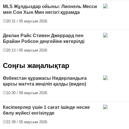
MLS Жұлдыздар ойыны: Лионель Месси
мен Сон Хын Мин негізгі құрамда
20:31 / 05 маусым 2026
Деклан Райс Стивен Джеррард пен
Брайан Робсон деңгейіне көтерілді
20:13 / 05 маусым 2026
Соңғы жаңалықтар
Өзбекстан құрамасы Нидерландыға
қарсы матчта жеңіліп қалды (видео)
10:30 / 09 маусым 2026
Кәсіпкерлер үшін 1 сағат ішінде несие
бөлу жүйесі енгізілуде
22:39 / 05 маусым 2026