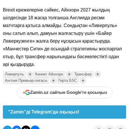
Brexit ережелеріне сәйкес, Айххорн 2027 жылдың
шілдесінде 18 жасқа толғанша Англияда ресми
матчтарға қатыса алмайды. Сондықтан «Ливерпуль»
оны сатып алып, дамуын жалғастыру үшін «Байер
Леверкузенге» жалға беру нұсқасын қарастыруда.
«Манчестер Сити» де осындай стратегияны жоспарлап
отыр, бұл трансфер нарығындағы бәсекелестікті одан
әрі қыздыруда.
+
+
+
Ливерпуль
Кеннет Айххорн
Трансфер
+
+
Англия Премьер-лигасы
Герта БSC
+
Zamin.uz сайтын Google'ге қосыңыз
"Zamin"ді Telegram'да оқыңыз!