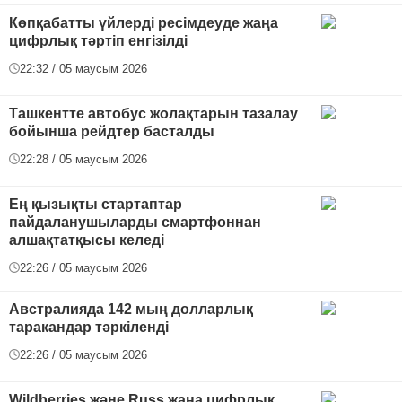
Көпқабатты үйлерді ресімдеуде жаңа
цифрлық тәртіп енгізілді
22:32 / 05 маусым 2026
Ташкентте автобус жолақтарын тазалау
бойынша рейдтер басталды
22:28 / 05 маусым 2026
Ең қызықты стартаптар
пайдаланушыларды смартфоннан
алшақтатқысы келеді
22:26 / 05 маусым 2026
Австралияда 142 мың долларлық
таракандар тәркіленді
22:26 / 05 маусым 2026
Wildberries және Russ жаңа цифрлық