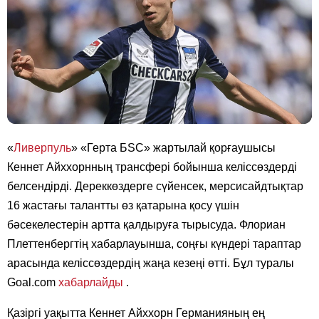
«
Ливерпуль
» «Герта БSC» жартылай қорғаушысы
Кеннет Айххорнның трансфері бойынша келіссөздерді
белсендірді. Дереккөздерге сүйенсек, мерсисайдтықтар
16 жастағы талантты өз қатарына қосу үшін
бәсекелестерін артта қалдыруға тырысуда. Флориан
Плеттенбергтің хабарлауынша, соңғы күндері тараптар
арасында келіссөздердің жаңа кезеңі өтті. Бұл туралы
Goal.com
хабарлайды
.
Қазіргі уақытта Кеннет Айххорн Германияның ең