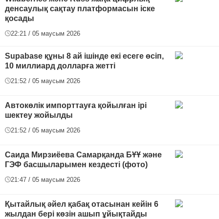
денсаулық сақтау платформасын іске
қосады
22:21 / 05 маусым 2026
Supabase құны 8 ай ішінде екі есеге өсіп,
10 миллиард долларға жетті
21:52 / 05 маусым 2026
Автокөлік импорттауға қойылған ірі
шектеу жойылды
21:52 / 05 маусым 2026
Саида Мирзиёева Самарқанда БҰҰ және
ГЭФ басшыларымен кездесті (фото)
21:47 / 05 маусым 2026
Қытайлық әйел қабақ отасынан кейін 6
жылдан бері көзін ашып ұйықтайды