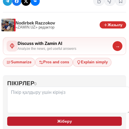
Nodirbek Razzokov
Жазылу
«ZAMIN.UZ»
редактор
Discuss with Zamin AI
→
Analyze the news, get useful answers
Summarize
Pros and cons
Explain simply
ПІКІРЛЕР
0
Жіберу