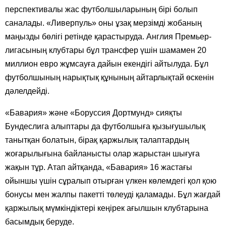
перспективалы жас футболшыларының бірі болып
саналады. «Ливерпуль» оны ұзақ мерзімді жобаның
маңызды бөлігі ретінде қарастыруда. Англия Премьер-
лигасының клубтары бұл трансфер үшін шамамен 20
миллион евро жұмсауға дайын екендігі айтылуда. Бұл
футболшының нарықтық құнының айтарлықтай өскенін
дәлелдейді.
«Бавария» және «Боруссия Дортмунд» сияқты
Бундеслига алыптары да футболшыға қызығушылық
танытқан болатын, бірақ қаржылық талаптардың
жоғарылығына байланысты олар жарыстан шығуға
жақын тұр. Атап айтқанда, «Бавария» 16 жастағы
ойыншы үшін сұралып отырған үлкен көлемдегі қол қою
бонусы мен жалпы пакетті төлеуді қаламады. Бұл жағдай
қаржылық мүмкіндіктері кеңірек ағылшын клубтарына
басымдық беруде.