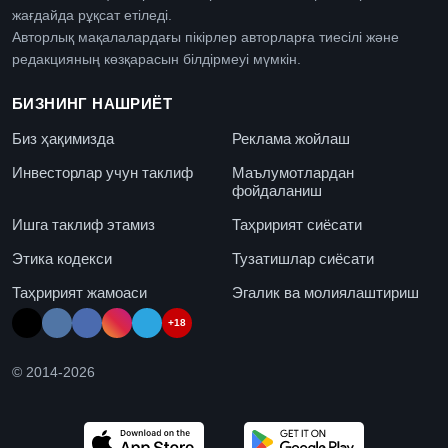
жағдайда рұқсат етіледі.
Авторлық мақалалардағы пікірлер авторларға тиесілі және
редакцияның көзқарасын білдірмеуі мүмкін.
БИЗНИНГ НАШРИЁТ
Биз ҳақимизда
Реклама жойлаш
Инвесторлар учун таклиф
Маълумотлардан
фойдаланиш
Ишга таклиф этамиз
Таҳририят сиёсати
Этика кодекси
Тузатишлар сиёсати
Таҳририят жамоаси
Эгалик ва молиялаштириш
+18
© 2014-
2026