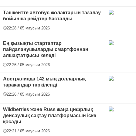
Ташкентте автобус жолақтарын тазалау
бойынша рейдтер басталды
22:28 / 05 маусым 2026
Ең қызықты стартаптар
пайдаланушыларды смартфоннан
алшақтатқысы келеді
22:26 / 05 маусым 2026
Австралияда 142 мың долларлық
таракандар тәркіленді
22:26 / 05 маусым 2026
Wildberries және Russ жаңа цифрлық
денсаулық сақтау платформасын іске
қосады
22:21 / 05 маусым 2026