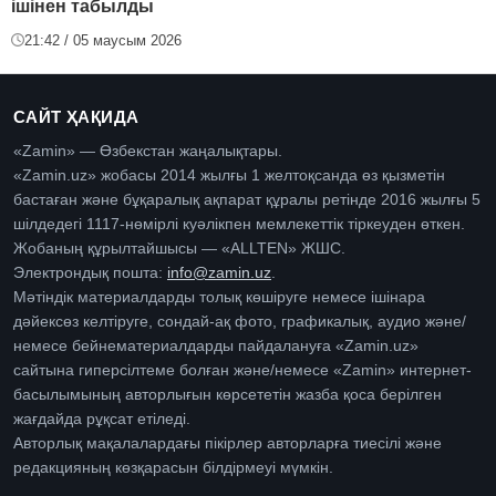
ішінен табылды
21:42 / 05 маусым 2026
САЙТ ҲАҚИДА
«Zamin» — Өзбекстан жаңалықтары.
«Zamin.uz» жобасы 2014 жылғы 1 желтоқсанда өз қызметін
бастаған және бұқаралық ақпарат құралы ретінде 2016 жылғы 5
шілдедегі 1117-нөмірлі куәлікпен мемлекеттік тіркеуден өткен.
Жобаның құрылтайшысы — «ALLTEN» ЖШС.
Электрондық пошта:
info@zamin.uz
.
Мәтіндік материалдарды толық көшіруге немесе ішінара
дәйексөз келтіруге, сондай-ақ фото, графикалық, аудио және/
немесе бейнематериалдарды пайдалануға «Zamin.uz»
сайтына гиперсілтеме болған және/немесе «Zamin» интернет-
басылымының авторлығын көрсететін жазба қоса берілген
жағдайда рұқсат етіледі.
Авторлық мақалалардағы пікірлер авторларға тиесілі және
редакцияның көзқарасын білдірмеуі мүмкін.