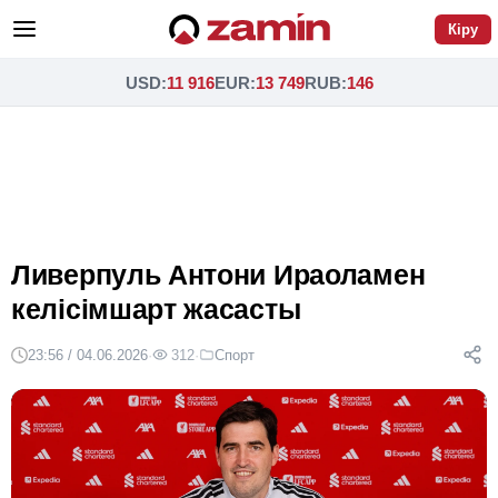
Кіру
USD
:
11 916
EUR
:
13 749
RUB
:
146
Ливерпуль Антони Ираоламен
келісімшарт жасасты
23:56 / 04.06.2026
·
312
·
Спорт