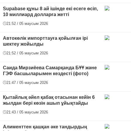
Supabase құны 8 ай ішінде екі есеге өсіп,
10 миллиард долларға жетті
21:52 / 05 маусым 2026
Автокөлік импорттауға қойылған ірі
шектеу жойылды
21:52 / 05 маусым 2026
Саида Мирзиёева Самарқанда БҰҰ және
ГЭФ басшыларымен кездесті (фото)
21:47 / 05 маусым 2026
Қытайлық әйел қабақ отасынан кейін 6
жылдан бері көзін ашып ұйықтайды
21:43 / 05 маусым 2026
Алименттен қашқан әке тандырдың