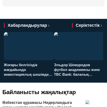
Хабарландырулар
Серіктестік
Жоғары белгісіздік
Эльдор Шомуродов
Ж
жағдайында
футбол академиясы және
т
инвестициялық шешімдер
TBC Bank: балалық
O
қалай қабылданады?
армандарынан үлкен
а
футболға дейін
Байланысты жаңалықтар
Өзбекстан құрамасы Нидерландыға