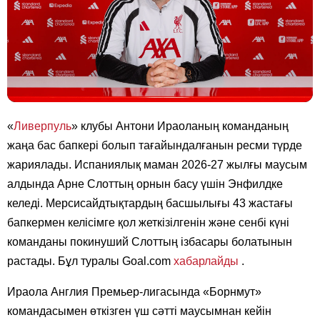
«
Ливерпуль
» клубы Антони Ираоланың команданың
жаңа бас бапкері болып тағайындалғанын ресми түрде
жариялады. Испаниялық маман 2026-27 жылғы маусым
алдында Арне Слоттың орнын басу үшін Энфилдке
келеді. Мерсисайдтықтардың басшылығы 43 жастағы
бапкермен келісімге қол жеткізілгенін және сенбі күні
команданы покинуший Слоттың ізбасары болатынын
растады. Бұл туралы Goal.com
хабарлайды
.
Ираола Англия Премьер-лигасында «Борнмут»
командасымен өткізген үш сәтті маусымнан кейін