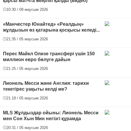
қарсы матчта жеңіліп қалды (видео)
10:30 / 09 маусым 2026
«Манчестер Юнайтед» «Реалдың»
жұлдызын өз қатарына қосқысы келеді...
21:35 / 05 маусым 2026
Перес Майкл Олизе трансфері үшін 150
миллион евро бөлуге дайын
21:25 / 05 маусым 2026
Лионель Месси және Англия: тарихи
текетірес уақыты келді ме?
21:18 / 05 маусым 2026
MLS Жұлдыздар ойыны: Лионель Месси
мен Сон Хын Мин негізгі құрамда
20:31 / 05 маусым 2026