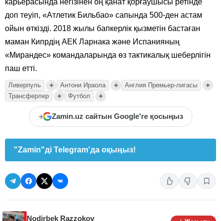
карьерасында негізінен оң қанат қорғаушысы ретінде
доп теуіп, «Атлетик Бильбао» сапында 500-ден астам
ойын өткізді. 2018 жылы бапкерлік қызметін бастаған
маман Кипрдің АЕК Ларнака және Испанияның
«Мирандес» командаларында өз тактикалық шеберлігін
паш етті.
+
+
+
Ливерпуль
Антони Ираола
Англия Премьер-лигасы
+
+
Трансферлер
Футбол
+
Zamin.uz сайтын Google'ге қосыңыз
"Zamin"ді Telegram'да оқыңыз!
Nodirbek Razzokov