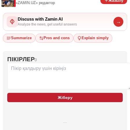
Жазылу
«ZAMIN.UZ»
редактор
Discuss with Zamin AI
→
Analyze the news, get useful answers
Summarize
Pros and cons
Explain simply
ПІКІРЛЕР
0
Жіберу
…