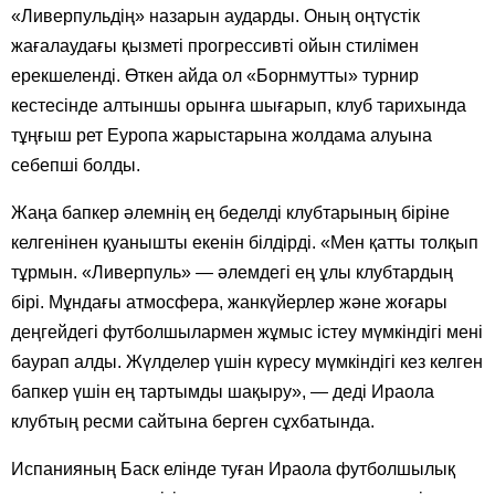
«Ливерпульдің» назарын аударды. Оның оңтүстік
жағалаудағы қызметі прогрессивті ойын стилімен
ерекшеленді. Өткен айда ол «Борнмутты» турнир
кестесінде алтыншы орынға шығарып, клуб тарихында
тұңғыш рет Еуропа жарыстарына жолдама алуына
себепші болды.
Жаңа бапкер әлемнің ең беделді клубтарының біріне
келгенінен қуанышты екенін білдірді. «Мен қатты толқып
тұрмын. «Ливерпуль» — әлемдегі ең ұлы клубтардың
бірі. Мұндағы атмосфера, жанкүйерлер және жоғары
деңгейдегі футболшылармен жұмыс істеу мүмкіндігі мені
баурап алды. Жүлделер үшін күресу мүмкіндігі кез келген
бапкер үшін ең тартымды шақыру», — деді Ираола
клубтың ресми сайтына берген сұхбатында.
Испанияның Баск елінде туған Ираола футболшылық