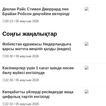
Деклан Райс Стивен Джеррард пен
Брайан Робсон деңгейіне көтерілді
20:13 / 05 маусым 2026
Соңғы жаңалықтар
Өзбекстан құрамасы Нидерландыға
қарсы матчта жеңіліп қалды (видео)
10:30 / 09 маусым 2026
Кәсіпкерлер үшін 1 сағат ішінде несие
бөлу жүйесі енгізілуде
22:39 / 05 маусым 2026
Көпқабатты үйлерді ресімдеуде жаңа
цифрлық тәртіп енгізілді
22:32 / 05 маусым 2026