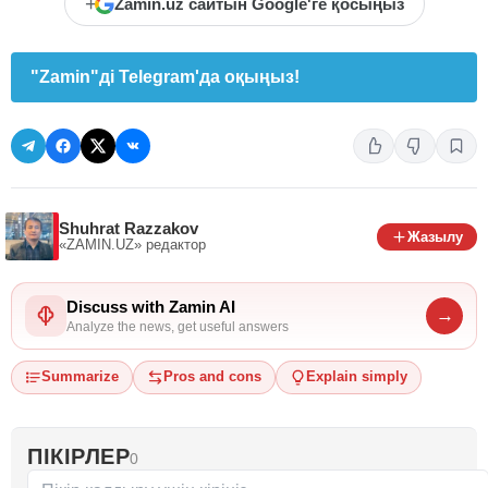
+
Zamin.uz сайтын Google'ге қосыңыз
"Zamin"ді Telegram'да оқыңыз!
Shuhrat Razzakov
Жазылу
«ZAMIN.UZ»
редактор
Discuss with Zamin AI
→
Analyze the news, get useful answers
Summarize
Pros and cons
Explain simply
ПІКІРЛЕР
0