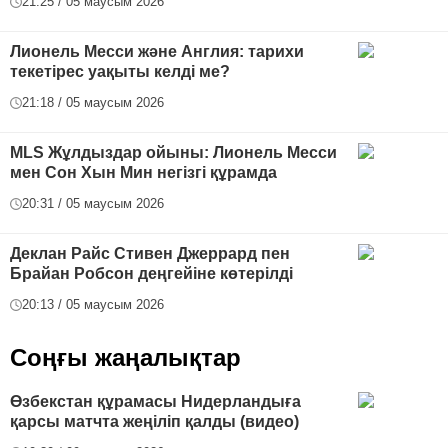
21:25 / 05 маусым 2026
Лионель Месси және Англия: тарихи
текетірес уақыты келді ме?
21:18 / 05 маусым 2026
MLS Жұлдыздар ойыны: Лионель Месси
мен Сон Хын Мин негізгі құрамда
20:31 / 05 маусым 2026
Деклан Райс Стивен Джеррард пен
Брайан Робсон деңгейіне көтерілді
20:13 / 05 маусым 2026
Соңғы жаңалықтар
Өзбекстан құрамасы Нидерландыға
қарсы матчта жеңіліп қалды (видео)