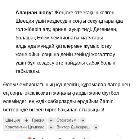
Алаңнан шолу:
Жеңіске өте жақын келген
Швеция үшін кездесудің соңғы секундтарында
гол жіберіп алу, әрине, ауыр тиді. Дегенмен,
болашақ Әлем чемпионаты матчтары
алдында мұндай қателермен жұмыс істеу
және ойын соңына дейін зейінді жоғалтпау
үшін бұл кездесу өте пайдалы сабақ болып
табылады.
Әлем чемпионатының күнделігін, құрамалар лагерінен
ең соңғы эксклюзивті жаңалықтарды және футбол
әлеміндегі ең үздік хабарларды әрдайым Zamin
беттерінде бізбен бірге бақылап отырыңыз!
+
+
+
Швеция
Грекия
Стокгольм
+
+
Константин Цимикас
Виктор Дьёкереш