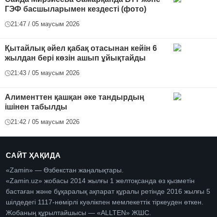
ГЭФ басшыларымен кездесті (фото)
21:47 / 05 маусым 2026
Қытайлық әйел қабақ отасынан кейін 6
жылдан бері көзін ашып ұйықтайды
21:43 / 05 маусым 2026
Алименттен қашқан әке тандырдың
ішінен табылды
21:42 / 05 маусым 2026
САЙТ ҲАҚИДА
«Zamin» — Өзбекстан жаңалықтары.
«Zamin.uz» жобасы 2014 жылғы 1 желтоқсанда өз қызметін
бастаған және бұқаралық ақпарат құралы ретінде 2016 жылғы 5
шілдедегі 1117-нөмірлі куәлікпен мемлекеттік тіркеуден өткен.
Жобаның құрылтайшысы — «ALLTEN» ЖШС.