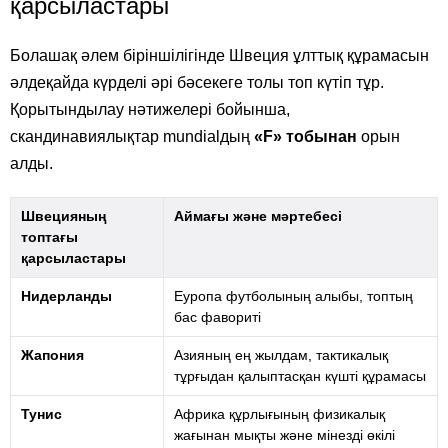
қарсыластары
Болашақ әлем біріншілігінде Швеция ұлттық құрамасын
әлдеқайда күрделі әрі бәсекеге толы топ күтіп тұр.
Қорытындылау нәтижелері бойынша,
скандинавиялықтар mundialдың
«F» тобынан
орын
алды.
Швецияның
Аймағы және мәртебесі
топтағы
қарсыластары
Нидерланды
Еуропа футболының алыбы, топтың
бас фавориті
Жапония
Азияның ең жылдам, тактикалық
тұрғыдан қалыптасқан күшті құрамасы
Тунис
Африка құрлығының физикалық
жағынан мықты және мінезді өкілі