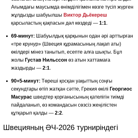
Ағымдағы маусымда өнімділігімен көзге түсіп жүрген
жұлдызды шабуылшы
Виктор Дьёкереш
қарсыластың қақпасын дәл көздеді —
1:1
.
69-минут:
Шабуылдық қарқынын одан әрі арттырған
«тре крунур» (Швеция құрамасының лақап аты)
өкілдері мінез танытып, есепте алға шықты. Бұл
жолы
Густав Нильссон
өз атын хаттамаға
жаздырды —
2:1
.
90+5-минут:
Төреші қосқан уақыттың соңғы
секундтары өтіп жатқан сәтте, Грекия өкілі
Георгиос
Масурас
шведтер қорғанысының қателігін тиімді
пайдаланып, өз командасын сөзсіз жеңілістен
құтқарып қалды —
2:2
.
Швецияның ӘЧ-2026 турниріндегі