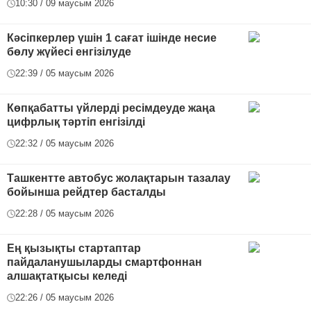
10:30 / 09 маусым 2026
Кәсіпкерлер үшін 1 сағат ішінде несие
бөлу жүйесі енгізілуде
22:39 / 05 маусым 2026
Көпқабатты үйлерді ресімдеуде жаңа
цифрлық тәртіп енгізілді
22:32 / 05 маусым 2026
Ташкентте автобус жолақтарын тазалау
бойынша рейдтер басталды
22:28 / 05 маусым 2026
Ең қызықты стартаптар
пайдаланушыларды смартфоннан
алшақтатқысы келеді
22:26 / 05 маусым 2026