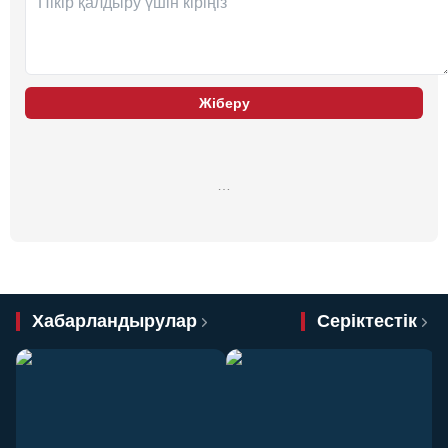
Жіберу
…
Хабарландырулар
Серіктестік