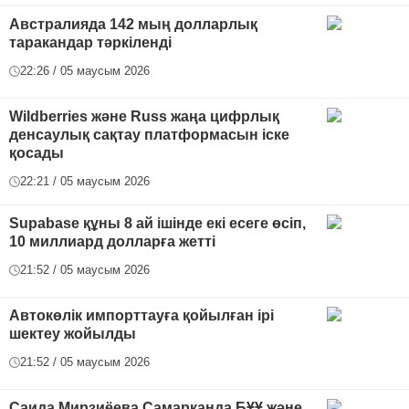
Австралияда 142 мың долларлық
таракандар тәркіленді
22:26 / 05 маусым 2026
Wildberries және Russ жаңа цифрлық
денсаулық сақтау платформасын іске
қосады
22:21 / 05 маусым 2026
Supabase құны 8 ай ішінде екі есеге өсіп,
10 миллиард долларға жетті
21:52 / 05 маусым 2026
Автокөлік импорттауға қойылған ірі
шектеу жойылды
21:52 / 05 маусым 2026
Саида Мирзиёева Самарқанда БҰҰ және