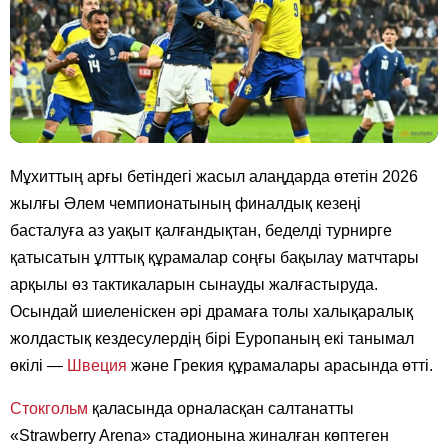
Мұхиттың арғы бетіндегі жасыл алаңдарда өтетін 2026
жылғы Әлем чемпионатының финалдық кезеңі
басталуға аз уақыт қалғандықтан, беделді турнирге
қатысатын ұлттық құрамалар соңғы бақылау матчтары
арқылы өз тактикаларын сынауды жалғастыруда.
Осындай шиеленіскен әрі драмаға толы халықаралық
жолдастық кездесулердің бірі Еуропаның екі танымал
өкілі —
Швеция
және Грекия құрамалары арасында өтті.
Стокгольм
қаласында орналасқан салтанатты
«Strawberry Arena» стадионына жиналған көптеген