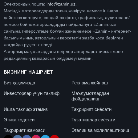
Электрондық пошта:
info@zamin.uz
.
Мәтіндік материалдарды толық көшіруге немесе ішінара
дәйексөз келтіруге, сондай-ақ фото, графикалық, аудио және/
немесе бейнематериалдарды пайдалануға «Zamin.uz»
сайтына гиперсілтеме болған және/немесе «Zamin» интернет-
басылымының авторлығын көрсететін жазба қоса берілген
жағдайда рұқсат етіледі.
Авторлық мақалалардағы пікірлер авторларға тиесілі және
редакцияның көзқарасын білдірмеуі мүмкін.
БИЗНИНГ НАШРИЁТ
Биз ҳақимизда
Реклама жойлаш
Инвесторлар учун таклиф
Маълумотлардан
фойдаланиш
Ишга таклиф этамиз
Таҳририят сиёсати
Этика кодекси
Тузатишлар сиёсати
Таҳририят жамоаси
Эгалик ва молиялаштириш