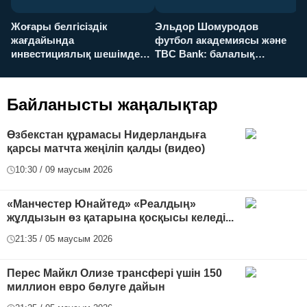
Жоғары белгісіздік
Эльдор Шомуродов
Ж
жағдайында
футбол академиясы және
т
инвестициялық шешімдер
TBC Bank: балалық
O
қалай қабылданады?
армандарынан үлкен
а
футболға дейін
Байланысты жаңалықтар
Өзбекстан құрамасы Нидерландыға
қарсы матчта жеңіліп қалды (видео)
10:30 / 09 маусым 2026
«Манчестер Юнайтед» «Реалдың»
жұлдызын өз қатарына қосқысы келеді...
21:35 / 05 маусым 2026
Перес Майкл Олизе трансфері үшін 150
миллион евро бөлуге дайын