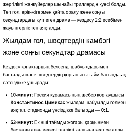
жергілікті жанкүйерлер шынайы триллердің куәсі болды.
Төп гол, ерік-жігермен қайта оралу және соңғы
секундтардағы күтпеген драма — кездесу 2:2 есебімен
жауынгерлік тең аяқталды.
Жылдам гол, шведтердің камбэгі
және соңғы секундтар драмасы
Кездесу қонақтардың белсенді шабуылдарымен
басталды және шведтердің қорғанысы тайм басында-ақ
сәтсіздікке ұшырады:
10-минут:
Грекия құрамасының шебер қорғаушысы
Константинос Цимикас
жылдам шабуылды голмен
аяқтап, стадионды үнсіздікке батырды —
0:1
.
53-минут:
Екінші таймды жоғары қарқынмен
бастаған алаң иелері теңдікті қалпына келтіре алды.