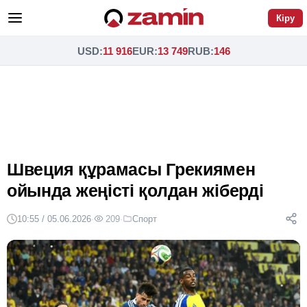
Кіру
USD
:
11 916
EUR
:
13 749
RUB
:
146
Швеция құрамасы Грекиямен
ойында жеңісті қолдан жіберді
10:55 / 05.06.2026
·
209
·
Спорт