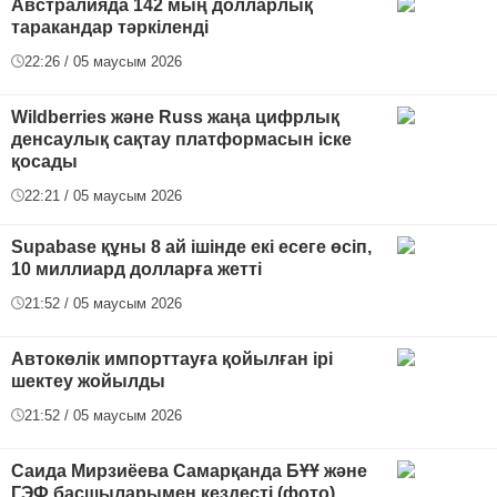
Австралияда 142 мың долларлық
таракандар тәркіленді
22:26 / 05 маусым 2026
Wildberries және Russ жаңа цифрлық
денсаулық сақтау платформасын іске
қосады
22:21 / 05 маусым 2026
Supabase құны 8 ай ішінде екі есеге өсіп,
10 миллиард долларға жетті
21:52 / 05 маусым 2026
Автокөлік импорттауға қойылған ірі
шектеу жойылды
21:52 / 05 маусым 2026
Саида Мирзиёева Самарқанда БҰҰ және
ГЭФ басшыларымен кездесті (фото)