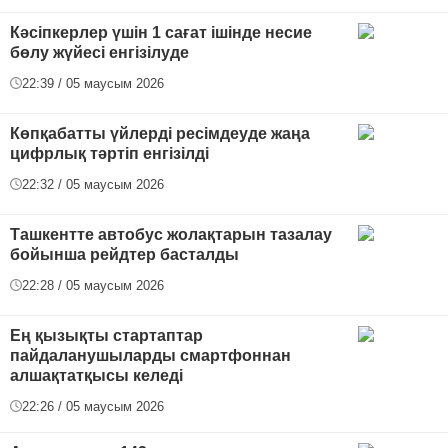
Кәсіпкерлер үшін 1 сағат ішінде несие
бөлу жүйесі енгізілуде
22:39 / 05 маусым 2026
Көпқабатты үйлерді ресімдеуде жаңа
цифрлық тәртіп енгізілді
22:32 / 05 маусым 2026
Ташкентте автобус жолақтарын тазалау
бойынша рейдтер басталды
22:28 / 05 маусым 2026
Ең қызықты стартаптар
пайдаланушыларды смартфоннан
алшақтатқысы келеді
22:26 / 05 маусым 2026