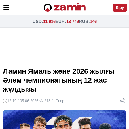
Кіру
USD
:
11 916
EUR
:
13 749
RUB
:
146
Ламин Ямаль және 2026 жылғы
Әлем чемпионатының 12 жас
жұлдызы
12:19 / 05.06.2026
·
213
·
Спорт