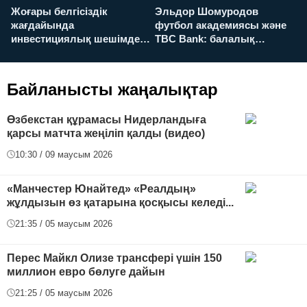
Жоғары белгісіздік
Эльдор Шомуродов
Ж
жағдайында
футбол академиясы және
т
инвестициялық шешімдер
TBC Bank: балалық
O
қалай қабылданады?
армандарынан үлкен
а
футболға дейін
Байланысты жаңалықтар
Өзбекстан құрамасы Нидерландыға
қарсы матчта жеңіліп қалды (видео)
10:30 / 09 маусым 2026
«Манчестер Юнайтед» «Реалдың»
жұлдызын өз қатарына қосқысы келеді...
21:35 / 05 маусым 2026
Перес Майкл Олизе трансфері үшін 150
миллион евро бөлуге дайын
21:25 / 05 маусым 2026