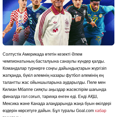
Солтүстік Америкада өтетін кезекті Әлем
чемпионатының басталуына санаулы күндер қалды.
Командалар турнирге соңғы дайындықтарын жүргізіп
жатқанда, бүкіл әлемнің назары футбол әлемінің ең
талантты жас ойыншыларына аударылды. Пеле мен
Килиан Мбаппе сияқты аңыздар жасөспірім шағында
финалда гол соғып, тарихқа енген еді. Енді АҚШ,
Мексика және Канада алаңдарында жаңа буын өкілдері
өздерін көрсетуге дайын. Бұл туралы Goal.com
хабар