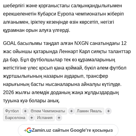
шеберлігі және қорғаныстағы салқынқандылығымен
ерекшеленетін Кубарси Еуропа чемпионатын жіберіп
алғанымен, іріктеу кезеңінде өзін көрсетіп, негізгі
құрамнан орын алуға үлгерді.
GOAL басылымы таңдап алған NXGN санатындағы 12
жас ойыншы қатарында Леннарт Карл сияқты таланттар
да бар. Бұл футболшылар тек өз құрамаларының
жетістігіне үлес қосып қана қоймай, бүкіл әлем футбол
жұртшылығының назарын аударып, трансфер
нарығының басты нысаналарына айналуы күтілуде.
2026 жылғы әлемдік доданың жаңа жұлдыздардың
тууына куә болары анық.
+
+
+
Футбол
Әлем Чемпионаты
Ламин Ямаль
+
+
Барселона
Испания
+
Zamin.uz сайтын Google'ге қосыңыз