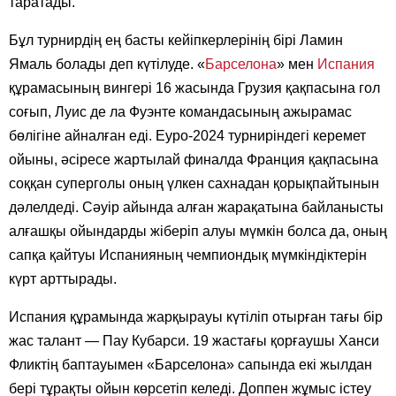
таратады.
Бұл турнирдің ең басты кейіпкерлерінің бірі Ламин
Ямаль болады деп күтілуде. «
Барселона
» мен
Испания
құрамасының вингері 16 жасында Грузия қақпасына гол
соғып, Луис де ла Фуэнте командасының ажырамас
бөлігіне айналған еді. Еуро-2024 турниріндегі керемет
ойыны, әсіресе жартылай финалда Франция қақпасына
соққан суперголы оның үлкен сахнадан қорықпайтынын
дәлелдеді. Сәуір айында алған жарақатына байланысты
алғашқы ойындарды жіберіп алуы мүмкін болса да, оның
сапқа қайтуы Испанияның чемпиондық мүмкіндіктерін
күрт арттырады.
Испания құрамында жарқырауы күтіліп отырған тағы бір
жас талант — Пау Кубарси. 19 жастағы қорғаушы Ханси
Фликтің баптауымен «Барселона» сапында екі жылдан
бері тұрақты ойын көрсетіп келеді. Доппен жұмыс істеу