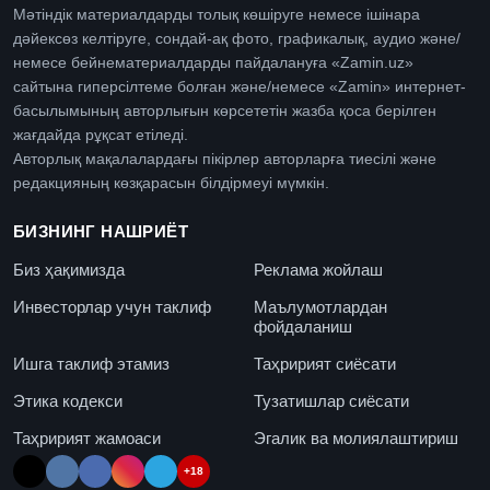
Мәтіндік материалдарды толық көшіруге немесе ішінара
дәйексөз келтіруге, сондай-ақ фото, графикалық, аудио және/
немесе бейнематериалдарды пайдалануға «Zamin.uz»
сайтына гиперсілтеме болған және/немесе «Zamin» интернет-
басылымының авторлығын көрсететін жазба қоса берілген
жағдайда рұқсат етіледі.
Авторлық мақалалардағы пікірлер авторларға тиесілі және
редакцияның көзқарасын білдірмеуі мүмкін.
БИЗНИНГ НАШРИЁТ
Биз ҳақимизда
Реклама жойлаш
Инвесторлар учун таклиф
Маълумотлардан
фойдаланиш
Ишга таклиф этамиз
Таҳририят сиёсати
Этика кодекси
Тузатишлар сиёсати
Таҳририят жамоаси
Эгалик ва молиялаштириш
+18