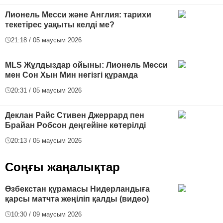
Лионель Месси және Англия: тарихи
текетірес уақыты келді ме?
21:18 / 05 маусым 2026
MLS Жұлдыздар ойыны: Лионель Месси
мен Сон Хын Мин негізгі құрамда
20:31 / 05 маусым 2026
Деклан Райс Стивен Джеррард пен
Брайан Робсон деңгейіне көтерілді
20:13 / 05 маусым 2026
Соңғы жаңалықтар
Өзбекстан құрамасы Нидерландыға
қарсы матчта жеңіліп қалды (видео)
10:30 / 09 маусым 2026