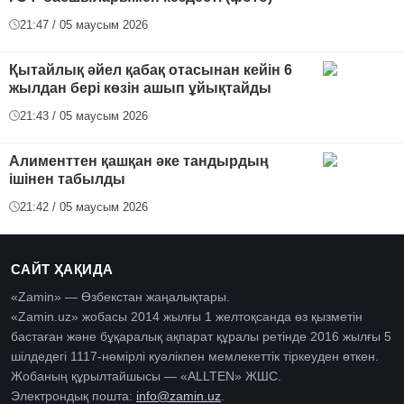
21:47 / 05 маусым 2026
Қытайлық әйел қабақ отасынан кейін 6
жылдан бері көзін ашып ұйықтайды
21:43 / 05 маусым 2026
Алименттен қашқан әке тандырдың
ішінен табылды
21:42 / 05 маусым 2026
САЙТ ҲАҚИДА
«Zamin» — Өзбекстан жаңалықтары.
«Zamin.uz» жобасы 2014 жылғы 1 желтоқсанда өз қызметін
бастаған және бұқаралық ақпарат құралы ретінде 2016 жылғы 5
шілдедегі 1117-нөмірлі куәлікпен мемлекеттік тіркеуден өткен.
Жобаның құрылтайшысы — «ALLTEN» ЖШС.
Электрондық пошта:
info@zamin.uz
.