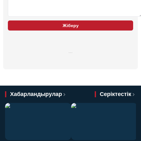
Жіберу
…
Хабарландырулар
Серіктестік