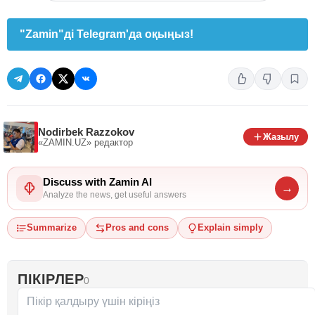
"Zamin"ді Telegram'да оқыңыз!
Nodirbek Razzokov
Жазылу
«ZAMIN.UZ»
редактор
Discuss with Zamin AI
→
Analyze the news, get useful answers
Summarize
Pros and cons
Explain simply
ПІКІРЛЕР
0