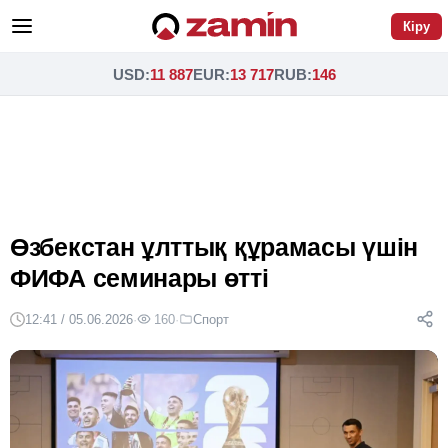
Кіру
USD
:
11 887
EUR
:
13 717
RUB
:
146
Өзбекстан ұлттық құрамасы үшін
ФИФА семинары өтті
12:41 / 05.06.2026
·
160
·
Спорт