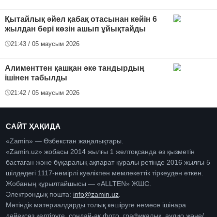
Қытайлық әйел қабақ отасынан кейін 6
жылдан бері көзін ашып ұйықтайды
21:43 / 05 маусым 2026
Алименттен қашқан әке тандырдың
ішінен табылды
21:42 / 05 маусым 2026
САЙТ ҲАҚИДА
«Zamin» — Өзбекстан жаңалықтары.
«Zamin.uz» жобасы 2014 жылғы 1 желтоқсанда өз қызметін
бастаған және бұқаралық ақпарат құралы ретінде 2016 жылғы 5
шілдедегі 1117-нөмірлі куәлікпен мемлекеттік тіркеуден өткен.
Жобаның құрылтайшысы — «ALLTEN» ЖШС.
Электрондық пошта:
info@zamin.uz
.
Мәтіндік материалдарды толық көшіруге немесе ішінара
дәйексөз келтіруге, сондай-ақ фото, графикалық, аудио және/