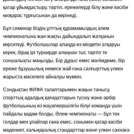
қатар ұйымдастыру, тәртіп, ережелерді білу және кәсіби
көзқарас тұрғысынан да көрінеді.
Бұл семинар біздің ұлттық құрамамыздың әлем
чемпионатына жан-жақты дайындалып жатқанын
көрсетеді. Футболшылар алаңда өз міндетін атқаруы
керек, бірақ ірі турнирде алаңнан тыс тәртіп те
соншалықты маңызды. Бір дұрыс емес мәлімдеме, бір
ереже бұзушылық немесе жай ғана салғырттық үлкен
жарыста мәселеге айналуы мүмкін.
Сондықтан ФИФА талаптарымен жақын танысу,
спорттық адалдық қағидаттарын түсіну және әрбір
футболшының өз жауапкершілігін білуі команда үшін
пайдалы қадам болды. Әлем чемпионаты — бұл тек
голдар мен ұпайлар ғана емес, сонымен қатар кәсіби
мәдениет, халықаралық стандарттар және үлкен сахнаға