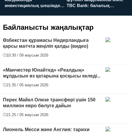
инвестициялық шешімдер
TBC Bank: балалық
O
қалай қабылданады?
армандарынан үлкен
а
футболға дейін
Байланысты жаңалықтар
Өзбекстан құрамасы Нидерландыға
қарсы матчта жеңіліп қалды (видео)
10:30 / 09 маусым 2026
«Манчестер Юнайтед» «Реалдың»
жұлдызын өз қатарына қосқысы келеді...
21:35 / 05 маусым 2026
Перес Майкл Олизе трансфері үшін 150
миллион евро бөлуге дайын
21:25 / 05 маусым 2026
Лионель Месси және Англия: тарихи