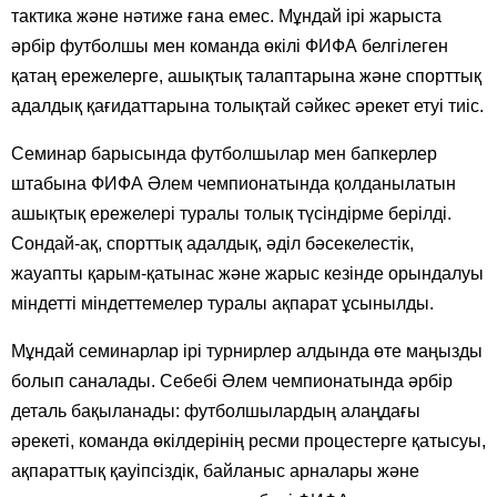
тактика және нәтиже ғана емес. Мұндай ірі жарыста
әрбір футболшы мен команда өкілі ФИФА белгілеген
қатаң ережелерге, ашықтық талаптарына және спорттық
адалдық қағидаттарына толықтай сәйкес әрекет етуі тиіс.
Семинар барысында футболшылар мен бапкерлер
штабына ФИФА Әлем чемпионатында қолданылатын
ашықтық ережелері туралы толық түсіндірме берілді.
Сондай-ақ, спорттық адалдық, әділ бәсекелестік,
жауапты қарым-қатынас және жарыс кезінде орындалуы
міндетті міндеттемелер туралы ақпарат ұсынылды.
Мұндай семинарлар ірі турнирлер алдында өте маңызды
болып саналады. Себебі Әлем чемпионатында әрбір
деталь бақыланады: футболшылардың алаңдағы
әрекеті, команда өкілдерінің ресми процестерге қатысуы,
ақпараттық қауіпсіздік, байланыс арналары және