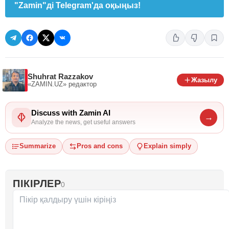
"Zamin"ді Telegram'да оқыңыз!
Shuhrat Razzakov
Жазылу
«ZAMIN.UZ»
редактор
Discuss with Zamin AI
→
Analyze the news, get useful answers
Summarize
Pros and cons
Explain simply
ПІКІРЛЕР
0