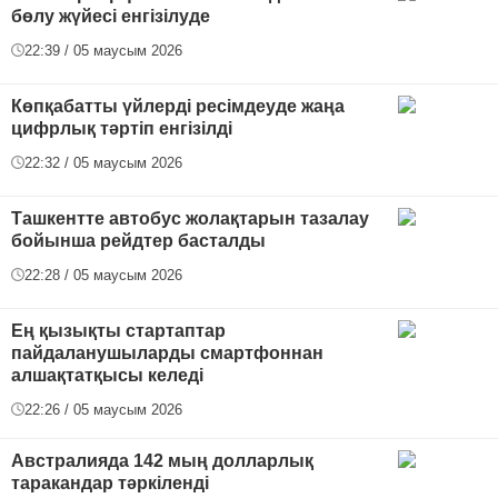
бөлу жүйесі енгізілуде
22:39 / 05 маусым 2026
Көпқабатты үйлерді ресімдеуде жаңа
цифрлық тәртіп енгізілді
22:32 / 05 маусым 2026
Ташкентте автобус жолақтарын тазалау
бойынша рейдтер басталды
22:28 / 05 маусым 2026
Ең қызықты стартаптар
пайдаланушыларды смартфоннан
алшақтатқысы келеді
22:26 / 05 маусым 2026
Австралияда 142 мың долларлық
таракандар тәркіленді