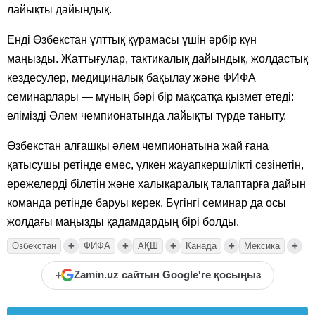
лайықты дайындық.
Енді Өзбекстан ұлттық құрамасы үшін әрбір күн
маңызды. Жаттығулар, тактикалық дайындық, жолдастық
кездесулер, медициналық бақылау және ФИФА
семинарлары — мұның бәрі бір мақсатқа қызмет етеді:
елімізді Әлем чемпионатында лайықты түрде таныту.
Өзбекстан алғашқы әлем чемпионатына жай ғана
қатысушы ретінде емес, үлкен жауапкершілікті сезінетін,
ережелерді білетін және халықаралық талаптарға дайын
команда ретінде баруы керек. Бүгінгі семинар да осы
жолдағы маңызды қадамдардың бірі болды.
+
+
+
+
+
Өзбекстан
ФИФА
АҚШ
Канада
Мексика
+
Zamin.uz сайтын Google'ге қосыңыз