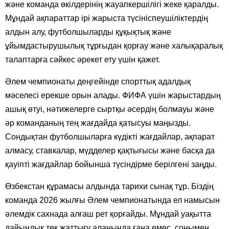
және команда өкілдерінің жауапкершілігі жеке қаралды.
Мұндай ақпараттар ірі жарыста түсініспеушіліктердің
алдын алу, футболшыларды құқықтық және
ұйымдастырушылық тұрғыдан қорғау және халықаралық
талаптарға сәйкес әрекет ету үшін қажет.
Әлем чемпионаты деңгейінде спорттық адалдық
мәселесі ерекше орын алады. ФИФА үшін жарыстардың
ашық өтуі, нәтижелерге сыртқы әсердің болмауы және
әр команданың тең жағдайда қатысуы маңызды.
Сондықтан футболшыларға күдікті жағдайлар, ақпарат
алмасу, ставкалар, мүдделер қақтығысы және басқа да
қауіпті жағдайлар бойынша түсіндірме берілгені заңды.
Өзбекстан құрамасы алдында тарихи сынақ тұр. Біздің
команда 2026 жылғы Әлем чемпионатында ел намысын
әлемдік сахнада алғаш рет қорғайды. Мұндай уақытта
дайындық тек жаттығу алаңында ғана емес, сонымен