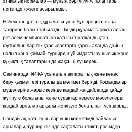
этикалық нормалар — мұның бәрі ФИФА талаптары
негізінде жүзеге асырылады.
Өзбекстан ұлттық құрамасы үшін бұл процесс жаңа
тәжірибе болып табылады. Біздің құрама тарихта алғаш
рет әлем чемпионатына қатысып жатқандықтан,
футболшылар тек қарсыластарға қарсы алаңда дайын
болып қана қоймай, турнирдің ұйымдастырушылық және
құқықтық талаптарын да жақсы білуі керек.
Семинарда ФИФА ұсынатын ақпараттық және кеңес
беру қызметтері туралы да мәлімет берілді. Командалар
мүшелеріне жарыс кезінде қандай жағдайларда қайда
жүгінуге болатыны және сұрақтар немесе мәселелерді
қандай арналар арқылы жеткізуге болатыны түсіндірілді.
Сондай-ақ, қатысушылар үшін қолжетімді байланыс
арналары, турнир кезінде сақталатын тиісті рәсімдер