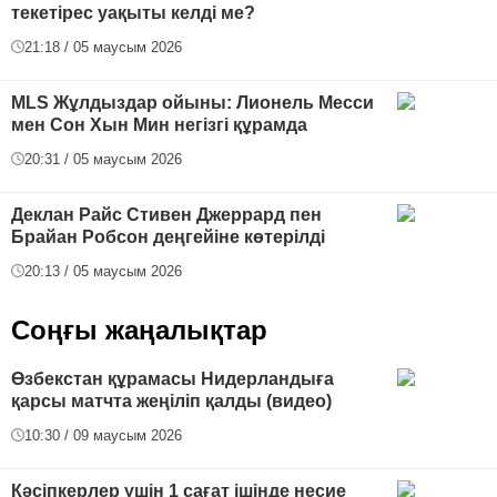
текетірес уақыты келді ме?
21:18 / 05 маусым 2026
MLS Жұлдыздар ойыны: Лионель Месси
мен Сон Хын Мин негізгі құрамда
20:31 / 05 маусым 2026
Деклан Райс Стивен Джеррард пен
Брайан Робсон деңгейіне көтерілді
20:13 / 05 маусым 2026
Соңғы жаңалықтар
Өзбекстан құрамасы Нидерландыға
қарсы матчта жеңіліп қалды (видео)
10:30 / 09 маусым 2026
Кәсіпкерлер үшін 1 сағат ішінде несие