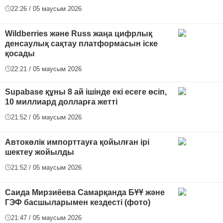
22:26 / 05 маусым 2026
Wildberries және Russ жаңа цифрлық
денсаулық сақтау платформасын іске
қосады
22:21 / 05 маусым 2026
Supabase құны 8 ай ішінде екі есеге өсіп,
10 миллиард долларға жетті
21:52 / 05 маусым 2026
Автокөлік импорттауға қойылған ірі
шектеу жойылды
21:52 / 05 маусым 2026
Саида Мирзиёева Самарқанда БҰҰ және
ГЭФ басшыларымен кездесті (фото)
21:47 / 05 маусым 2026