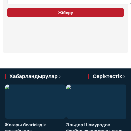
Жіберу
…
Хабарландырулар
Серіктестік
Жоғары белгісіздік
Эльдор Шомуродов
Ж
жағдайында
футбол академиясы және
т