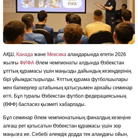
АҚШ,
Канада
және
Мексика
алаңдарында өтетін 2026
жылғы
ФИФА
Әлем чемпионаты алдында Өзбекстан
ұлттық құрамасы үшін маңызды дайындық кезеңдерінің
бірі ұйымдастырылды. Ұлттық құрама футболшылары
мен бапкерлер штабының қатысуымен арнайы семинар
өтті. Бұл туралы Өзбекстан футбол федерациясының
(ӨФФ) баспасөз қызметі хабарлады.
Бұл семинар Әлем чемпионатының финалдық кезеңіне
алғаш рет қатысатын Өзбекстан құрамасы үшін зор
маңызға ие. Себебі әлемдік додда тек алаңдағы ойын,