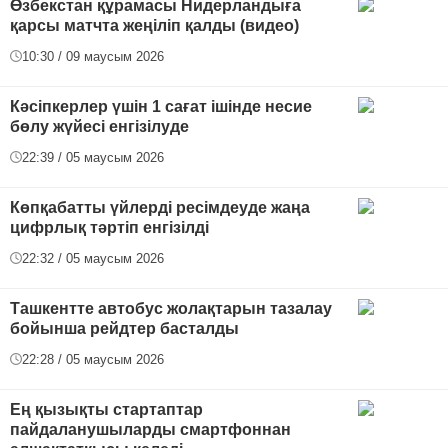
Өзбекстан құрамасы Нидерландыға
қарсы матчта жеңіліп қалды (видео)
10:30 / 09 маусым 2026
Кәсіпкерлер үшін 1 сағат ішінде несие
бөлу жүйесі енгізілуде
22:39 / 05 маусым 2026
Көпқабатты үйлерді ресімдеуде жаңа
цифрлық тәртіп енгізілді
22:32 / 05 маусым 2026
Ташкентте автобус жолақтарын тазалау
бойынша рейдтер басталды
22:28 / 05 маусым 2026
Ең қызықты стартаптар
пайдаланушыларды смартфоннан