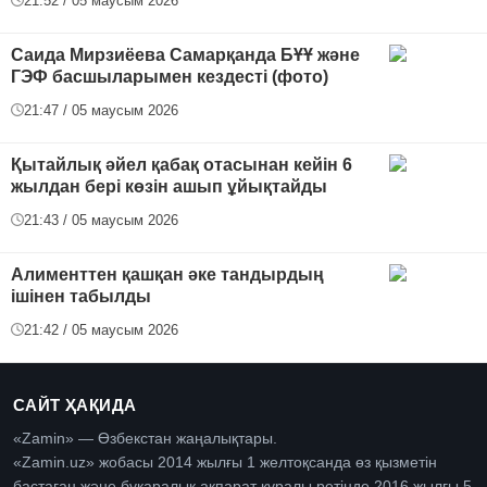
21:52 / 05 маусым 2026
Саида Мирзиёева Самарқанда БҰҰ және
ГЭФ басшыларымен кездесті (фото)
21:47 / 05 маусым 2026
Қытайлық әйел қабақ отасынан кейін 6
жылдан бері көзін ашып ұйықтайды
21:43 / 05 маусым 2026
Алименттен қашқан әке тандырдың
ішінен табылды
21:42 / 05 маусым 2026
САЙТ ҲАҚИДА
«Zamin» — Өзбекстан жаңалықтары.
«Zamin.uz» жобасы 2014 жылғы 1 желтоқсанда өз қызметін
бастаған және бұқаралық ақпарат құралы ретінде 2016 жылғы 5