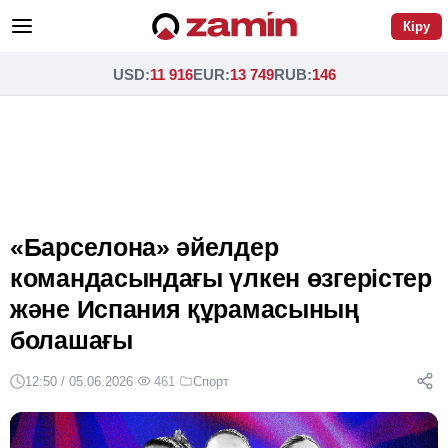
Кіру
USD
:
11 916
EUR
:
13 749
RUB
:
146
«Барселона» әйелдер
командасындағы үлкен өзгерістер
және Испания құрамасының
болашағы
12:50 / 05.06.2026
·
461
·
Спорт