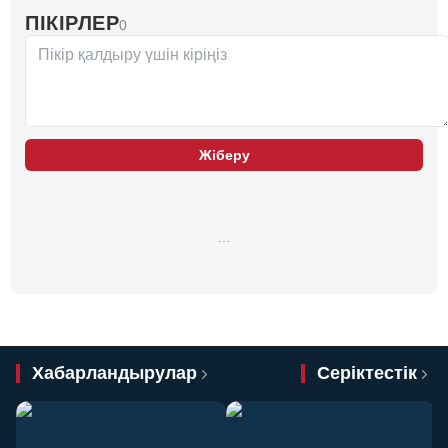
ПІКІРЛЕР
0
Жіберу
…
Хабарландырулар
Серіктестік