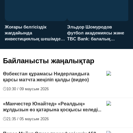
Жоғары белгісіздік
Эльдор Шомуродов
Ж
жағдайында
футбол академиясы және
т
инвестициялық шешімдер
TBC Bank: балалық
O
қалай қабылданады?
армандарынан үлкен
а
футболға дейін
Байланысты жаңалықтар
Өзбекстан құрамасы Нидерландыға
қарсы матчта жеңіліп қалды (видео)
10:30 / 09 маусым 2026
«Манчестер Юнайтед» «Реалдың»
жұлдызын өз қатарына қосқысы келеді...
21:35 / 05 маусым 2026