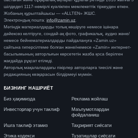
шілдедегі 1117-нөмірлі куәлікпен мемлекеттік тіркеуден өткен.
Жобаның құрылтайшысы — «ALLTEN» ЖШС.
Электрондық пошта:
info@zamin.uz
.
Мәтіндік материалдарды толық көшіруге немесе ішінара
дәйексөз келтіруге, сондай-ақ фото, графикалық, аудио және/
немесе бейнематериалдарды пайдалануға «Zamin.uz»
сайтына гиперсілтеме болған және/немесе «Zamin» интернет-
басылымының авторлығын көрсететін жазба қоса берілген
жағдайда рұқсат етіледі.
Авторлық мақалалардағы пікірлер авторларға тиесілі және
редакцияның көзқарасын білдірмеуі мүмкін.
БИЗНИНГ НАШРИЁТ
Биз ҳақимизда
Реклама жойлаш
Инвесторлар учун таклиф
Маълумотлардан
фойдаланиш
Ишга таклиф этамиз
Таҳририят сиёсати
Этика кодекси
Тузатишлар сиёсати