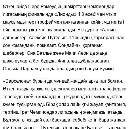
Өткен айда Пере Ромеудың шәкірттері Чемпиондар
лигасының финалында «Лионды» 4:0 есебімен ұтып,
маусымды төрт трофеймен аяқтағаннан кейін, үш негізгі
ойыншының кететіні жарияланды. Екі дүркін «Алтын
доп» иегері Алексия Путельяс 14 жылдық карьерасынан
соң команданы покидает. Сондай-ақ, қорғаныс
шеберлері Она Батлье және Мапи Леон да жаңа
шақыруларға бет бұруда. Финалда дубль жасаған
Сальма Парральуэло да олардың ізін басуы мүмкін.
«Барселона» бұрын да мұндай жағдайларға тап болған.
Өткен жазда қаржылық шектеулер мен әлсіз трансферлік
терезеден кейін команданың Еуропадағы мүмкіндіктері
күмән тудырған еді. Бірақ олар лайықты жауап қайтарып,
төртінші рет Чемпиондар лигасының жеңімпазы атанды.
Бұл жолғы жағдай сәл басқаша, себебі кетіп бара жатқан
футболшылар — Путельяс, Леон және Батлье — әлемдік