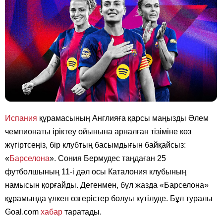
Испания
құрамасының Англияға қарсы маңызды Әлем
чемпионаты іріктеу ойынына арналған тізіміне көз
жүгіртсеңіз, бір клубтың басымдығын байқайсыз:
«
Барселона
». Сония Бермудес таңдаған 25
футболшының 11-і дәл осы Каталония клубының
намысын қорғайды. Дегенмен, бұл жазда «Барселона»
құрамында үлкен өзгерістер болуы күтілуде. Бұл туралы
Goal.com
хабар
таратады.