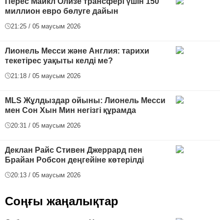
Перес Майкл Олизе трансфері үшін 150
миллион евро бөлуге дайын
21:25 / 05 маусым 2026
Лионель Месси және Англия: тарихи
текетірес уақыты келді ме?
21:18 / 05 маусым 2026
MLS Жұлдыздар ойыны: Лионель Месси
мен Сон Хын Мин негізгі құрамда
20:31 / 05 маусым 2026
Деклан Райс Стивен Джеррард пен
Брайан Робсон деңгейіне көтерілді
20:13 / 05 маусым 2026
Соңғы жаңалықтар