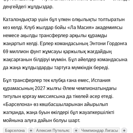
деңгейдегі жұлдыздар.
Каталондықтар үшін бұл үлкен олқылықты толтыратын
кез келді. Клуб жылдар бойы «Ла Масия» академиясы
немесе ақылды трансферлер арқылы құрамды
жаңартып келді. Ерлер командасының Энтони Гордонға
69 миллион фунт жұмсауы қаржылық жағдайдың
жақсарғанын білдіруі мүмкін. Бұл әйелдер командасына
да жаңа жұлдыздарды тартуға мүмкіндік береді.
Бұл трансферлер тек клубқа ғана емес, Испания
құрамасының 2027 жылғы Әлем чемпионатындағы
титулын қорғау миссиясына да тікелей әсер етеді.
«Барселона» өз көшбасшыларынан айырылып
жатқанда, жаңа буын өкілдері бұл жауапкершілікті
мойнына алуға дайын болуы шарт.
+
+
+
Барселона
Алексия Путельяс
Чемпиондар Лигасы