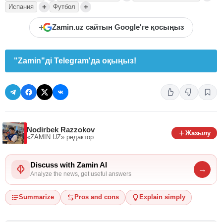
+
+
Испания
Футбол
+
Zamin.uz сайтын Google'ге қосыңыз
"Zamin"ді Telegram'да оқыңыз!
Nodirbek Razzokov
Жазылу
«ZAMIN.UZ»
редактор
Discuss with Zamin AI
→
Analyze the news, get useful answers
Summarize
Pros and cons
Explain simply