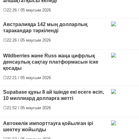
алшақтатқысы келеді
22:26 / 05 маусым 2026
Австралияда 142 мың долларлық
таракандар тәркіленді
22:26 / 05 маусым 2026
Wildberries және Russ жаңа цифрлық
денсаулық сақтау платформасын іске
қосады
22:21 / 05 маусым 2026
Supabase құны 8 ай ішінде екі есеге өсіп,
10 миллиард долларға жетті
21:52 / 05 маусым 2026
Автокөлік импорттауға қойылған ірі
шектеу жойылды