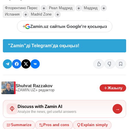
+
+
+
Флорентино Перес
Реал Мадрид
Мадрид
+
+
Испания
Madrid Zone
+
Zamin.uz сайтын Google'ге қосыңыз
"Zamin"ді Telegram'да оқыңыз!
Shuhrat Razzakov
Жазылу
«ZAMIN.UZ»
редактор
Discuss with Zamin AI
→
Analyze the news, get useful answers
Summarize
Pros and cons
Explain simply