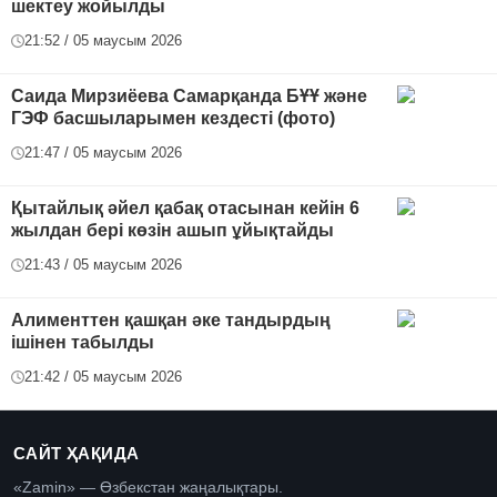
шектеу жойылды
21:52 / 05 маусым 2026
Саида Мирзиёева Самарқанда БҰҰ және
ГЭФ басшыларымен кездесті (фото)
21:47 / 05 маусым 2026
Қытайлық әйел қабақ отасынан кейін 6
жылдан бері көзін ашып ұйықтайды
21:43 / 05 маусым 2026
Алименттен қашқан әке тандырдың
ішінен табылды
21:42 / 05 маусым 2026
САЙТ ҲАҚИДА
«Zamin» — Өзбекстан жаңалықтары.