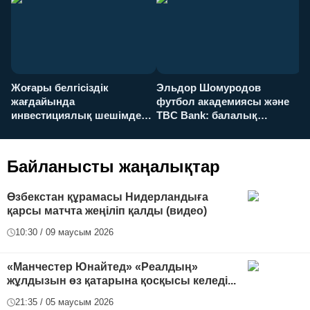
Жоғары белгісіздік
Эльдор Шомуродов
Ж
жағдайында
футбол академиясы және
т
инвестициялық шешімдер
TBC Bank: балалық
O
қалай қабылданады?
армандарынан үлкен
а
футболға дейін
Байланысты жаңалықтар
Өзбекстан құрамасы Нидерландыға
қарсы матчта жеңіліп қалды (видео)
10:30 / 09 маусым 2026
«Манчестер Юнайтед» «Реалдың»
жұлдызын өз қатарына қосқысы келеді...
21:35 / 05 маусым 2026