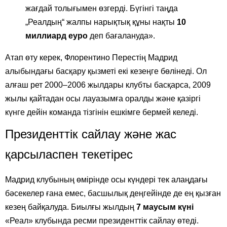
жағдай толығымен өзгерді. Бүгінгі таңда
„Реалдың“ жалпы нарықтық құны нақты
10
миллиард еуро
деп бағалануда».
Атап өту керек, Флорентино Перестің Мадрид
алыбындағы басқару қызметі екі кезеңге бөлінеді. Ол
алғаш рет 2000–2006 жылдары клубты басқарса, 2009
жылы қайтадан осы лауазымға оралды және қазіргі
күнге дейін команда тізгінін ешкімге бермей келеді.
Президенттік сайлау және жас
қарсыласпен текетірес
Мадрид клубының өмірінде осы күндері тек алаңдағы
бәсекелер ғана емес, басшылық деңгейінде де ең қызған
кезең байқалуда. Биылғы жылдың
7 маусым күні
«Реал» клубында ресми президенттік сайлау өтеді.