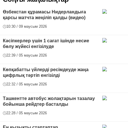
Өзбекстан құрамасы Нидерландыға
қарсы матчта жеңіліп қалды (видео)
10:30 / 09 маусым 2026
Кәсіпкерлер үшін 1 сағат ішінде несие
бөлу жүйесі енгізілуде
22:39 / 05 маусым 2026
Көпқабатты үйлерді ресімдеуде жаңа
цифрлық тәртіп енгізілді
22:32 / 05 маусым 2026
Ташкентте автобус жолақтарын тазалау
бойынша рейдтер басталды
22:28 / 05 маусым 2026
Ең қызықты стартаптар