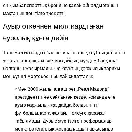
ең қымбат спорттық брендіне қалай айналдырғанын
мақтанышпен тілге тиек етті.
Ауыр өткеннен миллиардтаған
еуролық құнға дейін
Танымал испандық басшы «патшалық клубтың» тізгінін
ұстаған алғашқы кезде жағдайдың мүлдем басқаша
болғанын жасырмады. Ол клубтың қаржылық тарихы
мен бүгінгі мәртебесін былай сипаттады:
«Мен 2000 жылы алғаш рет „Реал Мадрид“
президенттігіне сайланған кезде, команда өте
ауыр қаржылық жағдайда болды, тіпті
футболшыларға жалақы төлеуге қаражат
табылмады. Дұрыс жүргізілген реформалар
мен стратегиялық жоспарлардың арқасында