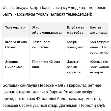
Осы сайлауда қазіргі басшының мүмкіндіктері мен оның
басты қарсыласы туралы ақпарат төмендегідей:
Үміткерлер
Жас
Клубтағы
Басты
айырмашылығы
мәртебесі
артықшыл
Флорентино
Тәжірибелі
Қазіргі
Бай тәжіриб
Перес
көшбасшы
президент
және 10 млр
еуролық бре
Энрике
Перестен
42 жас
Жалғыз
Жастық жіге
Рикельме
кіші
ресми
және жаңаш
қарсылас
көзқарас
Болашақ сайлауда Переске жалғыз қарсылас ретінде
шығып отырған кәсіпкер Энрике Рикельме қазіргі
президенттен нақ 42 жас кіші болғанына қарамастан,
серьезді бәсеке ұсынып отыр. Дегенмен, Перестің клуб