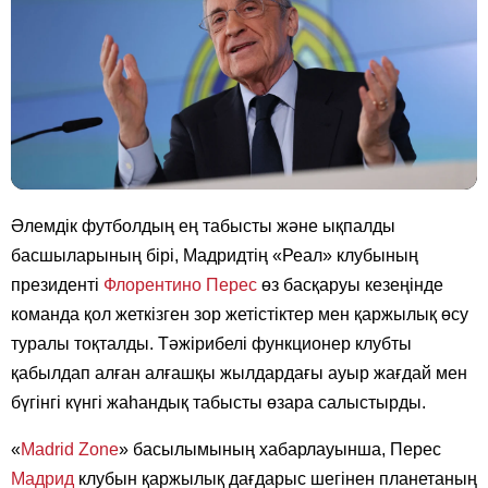
Әлемдік футболдың ең табысты және ықпалды
басшыларының бірі, Мадридтің «Реал» клубының
президенті
Флорентино Перес
өз басқаруы кезеңінде
команда қол жеткізген зор жетістіктер мен қаржылық өсу
туралы тоқталды. Тәжірибелі функционер клубты
қабылдап алған алғашқы жылдардағы ауыр жағдай мен
бүгінгі күнгі жаһандық табысты өзара салыстырды.
«
Madrid Zone
» басылымының хабарлауынша, Перес
Мадрид
клубын қаржылық дағдарыс шегінен планетаның