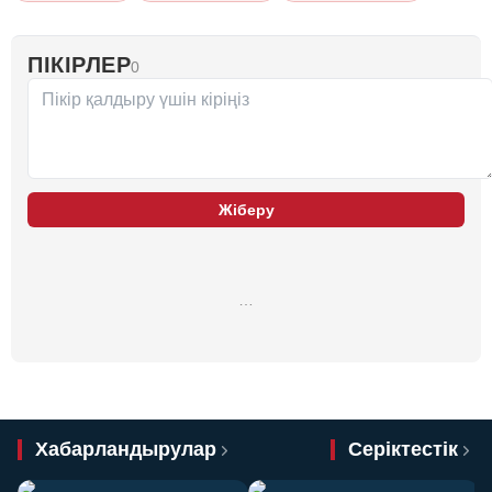
ПІКІРЛЕР
0
Жіберу
…
Хабарландырулар
Серіктестік