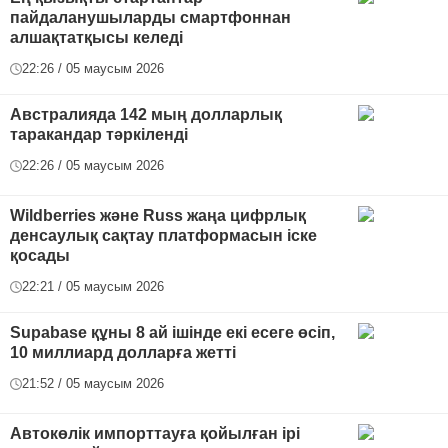
пайдаланушыларды смартфоннан
алшақтатқысы келеді
22:26 / 05 маусым 2026
Австралияда 142 мың долларлық
таракандар тәркіленді
22:26 / 05 маусым 2026
Wildberries және Russ жаңа цифрлық
денсаулық сақтау платформасын іске
қосады
22:21 / 05 маусым 2026
Supabase құны 8 ай ішінде екі есеге өсіп,
10 миллиард долларға жетті
21:52 / 05 маусым 2026
Автокөлік импорттауға қойылған ірі