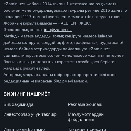
«Zamin.uz» жобасы 2014 жылғы 1 желтоқсанда өз қызметін
бастаған және бұқаралық ақпарат құралы ретінде 2016 жылғы 5
шілдедегі 1117-нөмірлі куәлікпен мемлекеттік тіркеуден өткен.
Жобаның құрылтайшысы — «ALLTEN» ЖШС.
Электрондық пошта:
info@zamin.uz
.
Мәтіндік материалдарды толық көшіруге немесе ішінара
дәйексөз келтіруге, сондай-ақ фото, графикалық, аудио және/
немесе бейнематериалдарды пайдалануға «Zamin.uz»
сайтына гиперсілтеме болған және/немесе «Zamin» интернет-
басылымының авторлығын көрсететін жазба қоса берілген
жағдайда рұқсат етіледі.
Авторлық мақалалардағы пікірлер авторларға тиесілі және
редакцияның көзқарасын білдірмеуі мүмкін.
БИЗНИНГ НАШРИЁТ
Биз ҳақимизда
Реклама жойлаш
Инвесторлар учун таклиф
Маълумотлардан
фойдаланиш
Ишга таклиф этамиз
Таҳририят сиёсати