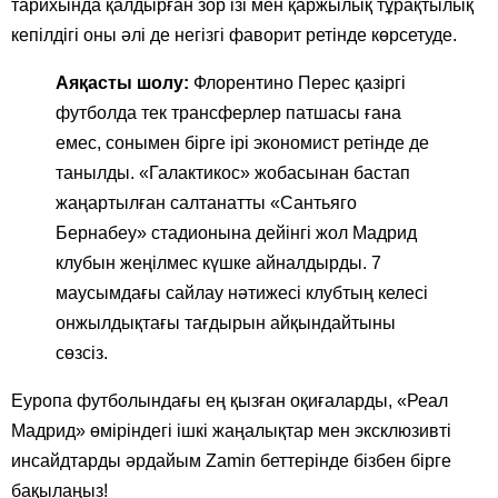
тарихында қалдырған зор ізі мен қаржылық тұрақтылық
кепілдігі оны әлі де негізгі фаворит ретінде көрсетуде.
Аяқасты шолу:
Флорентино Перес қазіргі
футболда тек трансферлер патшасы ғана
емес, сонымен бірге ірі экономист ретінде де
танылды. «Галактикос» жобасынан бастап
жаңартылған салтанатты «Сантьяго
Бернабеу» стадионына дейінгі жол Мадрид
клубын жеңілмес күшке айналдырды. 7
маусымдағы сайлау нәтижесі клубтың келесі
онжылдықтағы тағдырын айқындайтыны
сөзсіз.
Еуропа футболындағы ең қызған оқиғаларды, «Реал
Мадрид» өміріндегі ішкі жаңалықтар мен эксклюзивті
инсайдтарды әрдайым Zamin беттерінде бізбен бірге
бақылаңыз!