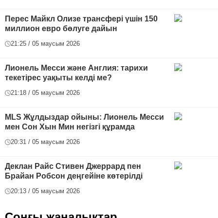
Перес Майкл Олизе трансфері үшін 150
миллион евро бөлуге дайын
21:25 / 05 маусым 2026
Лионель Месси және Англия: тарихи
текетірес уақыты келді ме?
21:18 / 05 маусым 2026
MLS Жұлдыздар ойыны: Лионель Месси
мен Сон Хын Мин негізгі құрамда
20:31 / 05 маусым 2026
Деклан Райс Стивен Джеррард пен
Брайан Робсон деңгейіне көтерілді
20:13 / 05 маусым 2026
Соңғы жаңалықтар