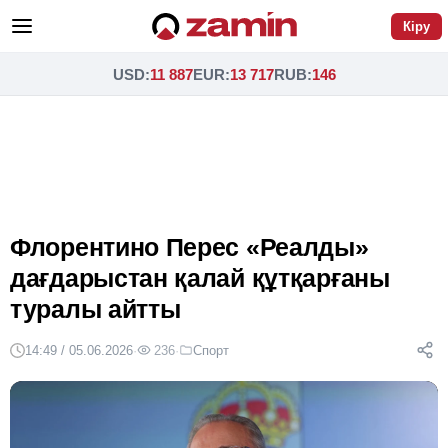
Кіру
USD
:
11 887
EUR
:
13 717
RUB
:
146
Флорентино Перес «Реалды»
дағдарыстан қалай құтқарғаны
туралы айтты
14:49 / 05.06.2026
·
236
·
Спорт