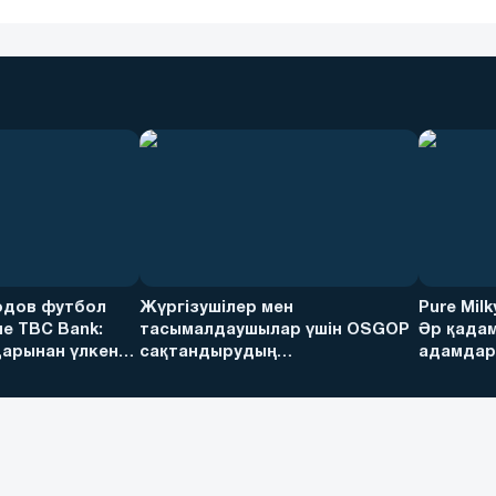
дов футбол
Жүргізушілер мен
Pure Mil
е TBC Bank:
тасымалдаушылар үшін OSGOP
Әр қадам
арынан үлкен
сақтандырудың
адамдарғ
артықшылықтары