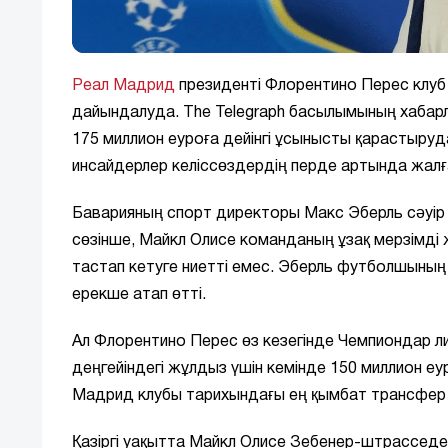
Реал Мадрид
президенті Флорентино Перес клуб 
дайындалуда. The Telegraph басылымының хаба
175 миллион еуроға дейінгі ұсынысты қарастыру
инсайдерлер келіссөздердің перде артында жалғ
Баварияның спорт директоры Макс Эберль сәуір 
сөзінше, Майкл Олисе команданың ұзақ мерзімді
тастап кетуге ниетті емес. Эберль футболшының
ерекше атап өтті.
Ал Флорентино Перес өз кезегінде Чемпиондар л
деңгейіндегі жұлдыз үшін кемінде 150 миллион еу
Мадрид клубы тарихындағы ең қымбат трансфер б
Қазіргі уақытта Майкл Олисе Зебенер-штрасседег