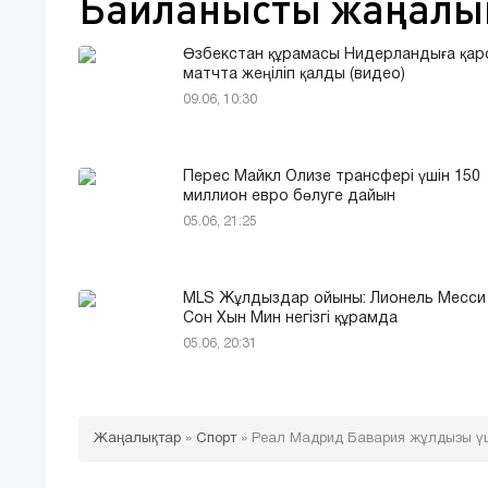
Байланысты жаңалы
Өзбекстан құрамасы Нидерландыға қар
матчта жеңіліп қалды (видео)
09.06, 10:30
Перес Майкл Олизе трансфері үшін 150
миллион евро бөлуге дайын
05.06, 21:25
MLS Жұлдыздар ойыны: Лионель Месси
Сон Хын Мин негізгі құрамда
05.06, 20:31
Жаңалықтар
»
Спорт
»
Реал Мадрид Бавария жұлдызы үш