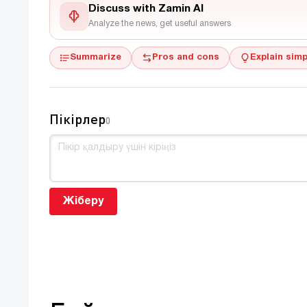
Discuss with Zamin AI
Analyze the news, get useful answers
Summarize
Pros and cons
Explain simp
Пікірлер
0
Жіберу