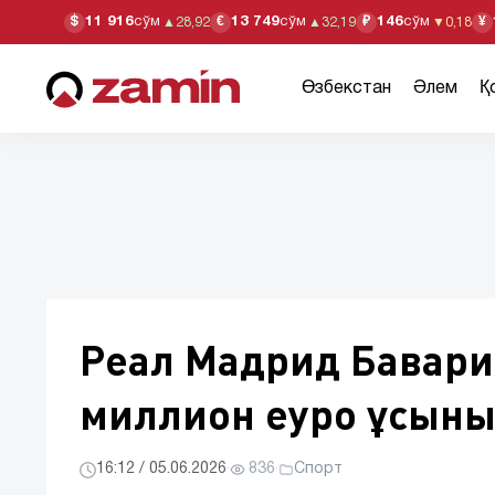
11 916
сўм
13 749
сўм
146
сўм
$
€
₽
¥
▲
28,92
▲
32,19
▼
0,18
Өзбекстан
Әлем
Қ
Реал Мадрид Бавари
миллион еуро ұсыны
16:12 / 05.06.2026
·
836
·
Спорт