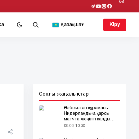
ка
Қазақша
▾
Кіру
Соңғы жаңалықтар
Өзбекстан құрамасы
Нидерландыға қарсы
матчта жеңіліп қалды
(видео)
09.06, 10:30