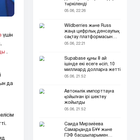
тәркіленді
05.06, 22:26
Wildberries және Russ
жаңа цифрлық денсаулық
е
үшін
сақтау платформасын
іске қосады
,
05.06, 22:21
ды
.
Supabase құны 8 ай
ішінде екі есеге өсіп, 10
миллиард долларға жетті
і
05.06, 21:52
ын да
Автокөлік импорттауға
қойылған ірі шектеу
жойылды
05.06, 21:52
елісім
ті.
Саида Мирзиёева
Самарқанда БҰҰ және
ГЭФ басшыларымен
ид