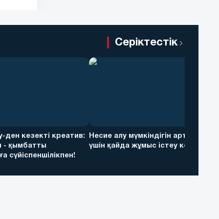
Серіктестік
ky-ден кезекті креатив:
Несие алу мүмкіндігін арттыру
 - қымбатты
үшін қайда жұмыс істеу керек
а сүйіспеншілікпен!