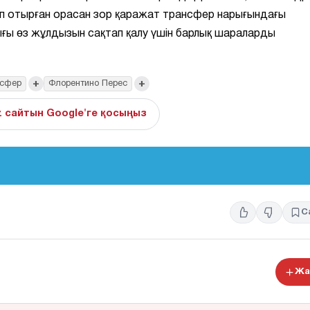
п отырған орасан зор қаражат трансфер нарығындағы
ығы өз жұлдызын сақтап қалу үшін барлық шараларды
+
+
сфер
Флорентино Перес
z сайтын Google'ге қосыңыз
С
Жа