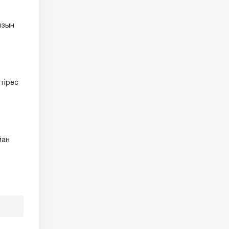
ызын
тірес
йан