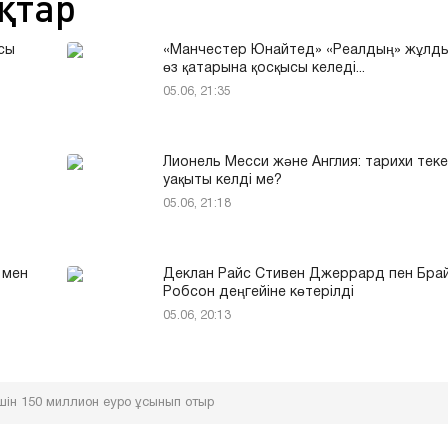
қтар
сы
«Манчестер Юнайтед» «Реалдың» жұлд
өз қатарына қосқысы келеді...
05.06, 21:35
Лионель Месси және Англия: тарихи теке
уақыты келді ме?
05.06, 21:18
 мен
Деклан Райс Стивен Джеррард пен Бра
Робсон деңгейіне көтерілді
05.06, 20:13
ін 150 миллион еуро ұсынып отыр