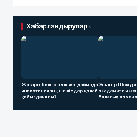
Хабарландырулар
Жоғары белгісіздік жағдайында
Эльдор Шомуро
инвестициялық шешімдер қалай
академиясы жән
қабылданады?
балалық арманд
футболға дейін