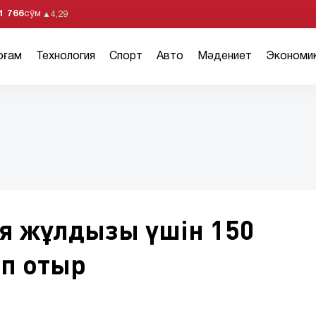
1 766
сўм
▲
4,29
оғам
Технология
Спорт
Авто
Мәдениет
Экономи
я жұлдызы үшін 150
п отыр