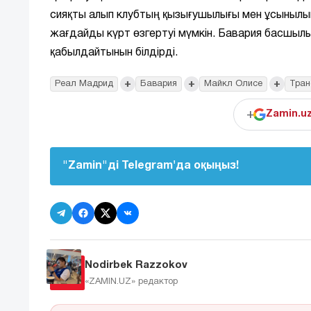
сияқты алып клубтың қызығушылығы мен ұсынылы
жағдайды күрт өзгертуі мүмкін. Бавария басшыл
қабылдайтынын білдірді.
+
+
+
Реал Мадрид
Бавария
Майкл Олисе
Тран
+
Zamin.u
"Zamin"ді Telegram'да оқыңыз!
Nodirbek Razzokov
«ZAMIN.UZ»
редактор