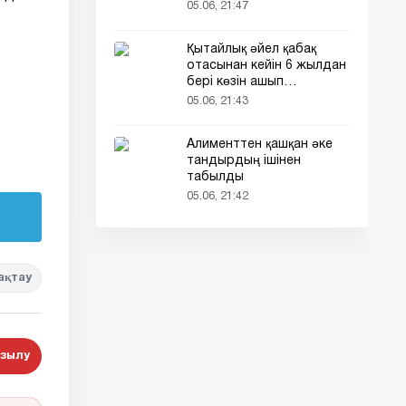
кездесті (фото)
05.06, 21:47
Қытайлық әйел қабақ
отасынан кейін 6 жылдан
бері көзін ашып
ұйықтайды
05.06, 21:43
Алименттен қашқан әке
тандырдың ішінен
табылды
05.06, 21:42
ақтау
зылу