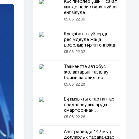
Кәсіпкерлер үшін 1 сағат
ішінде несие бөлу жүйесі
енгізілуде
05.06, 22:39
Көпқабатты үйлерді
ресімдеуде жаңа
цифрлық тәртіп енгізілді
05.06, 22:32
Ташкентте автобус
жолақтарын тазалау
бойынша рейдтер
басталды
05.06, 22:28
Ең қызықты стартаптар
пайдаланушыларды
смартфоннан
алшақтатқысы келеді
05.06, 22:26
Австралияда 142 мың
долларлық таракандар