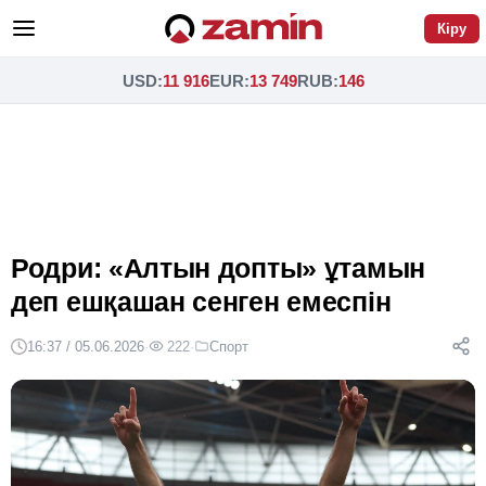
Кіру
USD
:
11 916
EUR
:
13 749
RUB
:
146
Родри: «Алтын допты» ұтамын
деп ешқашан сенген емеспін
16:37 / 05.06.2026
·
222
·
Спорт