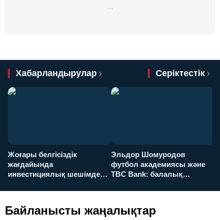
…
Хабарландырулар
Серіктестік
Жоғары белгісіздік
Эльдор Шомуродов
Ж
жағдайында
футбол академиясы және
т
инвестициялық шешімдер
TBC Bank: балалық
O
қалай қабылданады?
армандарынан үлкен
а
футболға дейін
Байланысты жаңалықтар