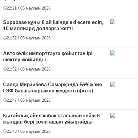
22:21 / 05 маусым 2026
Supabase құны 8 ай ішінде екі есеге өсіп,
10 миллиард долларға жетті
21:52 / 05 маусым 2026
Автокөлік импорттауға қойылған ірі
шектеу жойылды
21:52 / 05 маусым 2026
Саида Мирзиёева Самарқанда БҰҰ және
ГЭФ басшыларымен кездесті (фото)
21:47 / 05 маусым 2026
Қытайлық әйел қабақ отасынан кейін 6
жылдан бері көзін ашып ұйықтайды
21:43 / 05 маусым 2026