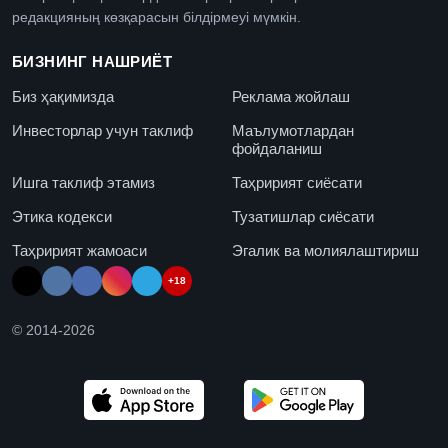
редакцияның көзқарасын білдірмеуі мүмкін.
БИЗНИНГ НАШРИЁТ
Биз ҳақимизда
Реклама жойлаш
Инвесторлар учун таклиф
Маълумотлардан
фойдаланиш
Ишга таклиф этамиз
Таҳририят сиёсати
Этика кодекси
Тузатишлар сиёсати
Таҳририят жамоаси
Эгалик ва молиялаштириш
+18
© 2014-
2026