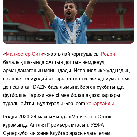
«
Манчестер Сити
» жартылай қорғаушысы
Родри
балалық шағында «Алтын допты» иемденуді
армандамағанын мойындады. Испаниялық жұлдыздың
сөзінше, ол мұндай жоғары жетістікке жетуді мүмкін емес
деп санаған. DAZN басылымына берген сұхбатында
футболшы тарихи жеңісі мен болашақ жоспарлары
туралы айтты. Бұл туралы Goal.com
хабарлайды
.
Родри 2023-24 маусымында «Манчестер Сити»
құрамында Англия Премьер-лигасын, УЕФА
Суперкубогын және Клубтар арасындағы әлем