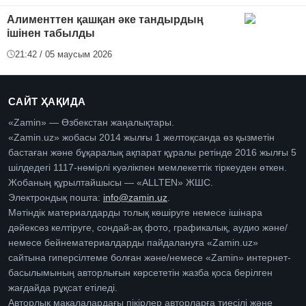
Алименттен қашқан әке тандырдың
ішінен табылды
21:42 / 05 маусым 2026
САЙТ ҲАҚИДА
«Zamin» — Өзбекстан жаңалықтары.
«Zamin.uz» жобасы 2014 жылғы 1 желтоқсанда өз қызметін
бастаған және бұқаралық ақпарат құралы ретінде 2016 жылғы 5
шілдедегі 1117-нөмірлі куәлікпен мемлекеттік тіркеуден өткен.
Жобаның құрылтайшысы — «ALLTEN» ЖШС.
Электрондық пошта:
info@zamin.uz
.
Мәтіндік материалдарды толық көшіруге немесе ішінара
дәйексөз келтіруге, сондай-ақ фото, графикалық, аудио және/
немесе бейнематериалдарды пайдалануға «Zamin.uz»
сайтына гиперсілтеме болған және/немесе «Zamin» интернет-
басылымының авторлығын көрсететін жазба қоса берілген
жағдайда рұқсат етіледі.
Авторлық мақалалардағы пікірлер авторларға тиесілі және