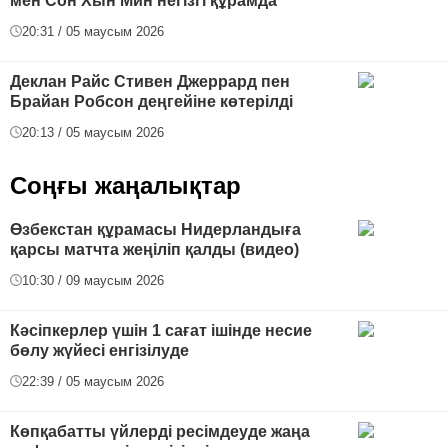
мен Сон Хын Мин негізгі құрамда
20:31 / 05 маусым 2026
Деклан Райс Стивен Джеррард пен
Брайан Робсон деңгейіне көтерілді
20:13 / 05 маусым 2026
Соңғы жаңалықтар
Өзбекстан құрамасы Нидерландыға
қарсы матчта жеңіліп қалды (видео)
10:30 / 09 маусым 2026
Кәсіпкерлер үшін 1 сағат ішінде несие
бөлу жүйесі енгізілуде
22:39 / 05 маусым 2026
Көпқабатты үйлерді ресімдеуде жаңа