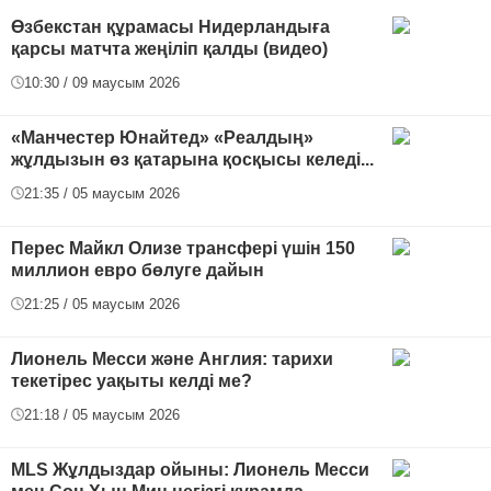
Өзбекстан құрамасы Нидерландыға
қарсы матчта жеңіліп қалды (видео)
10:30 / 09 маусым 2026
«Манчестер Юнайтед» «Реалдың»
жұлдызын өз қатарына қосқысы келеді...
21:35 / 05 маусым 2026
Перес Майкл Олизе трансфері үшін 150
миллион евро бөлуге дайын
21:25 / 05 маусым 2026
Лионель Месси және Англия: тарихи
текетірес уақыты келді ме?
21:18 / 05 маусым 2026
MLS Жұлдыздар ойыны: Лионель Месси