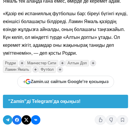
Ямаль тек алаңда ғана емес, өмірде де керемет адам.
«Қазір екі испаниялық футболшы бар: біреуі бүгінгі күнді,
екіншісі болашақты білдіреді. Ламин Ямаль қазірдің
өзінде жұлдызға айналды, оның болашағы таңғажайып.
Күн келіп, ол міндетті түрде «Алтын допты» ұтады. Ол
керемет жігіт, адамдар оны жақынырақ таниды деп
үміттенемін», — деп қосты Родри.
+
+
+
Родри
Манчестер Сити
Алтын Доп
+
+
Ламин Ямаль
Футбол
+
Zamin.uz сайтын Google'ге қосыңыз
"Zamin"ді Telegram'да оқыңыз!