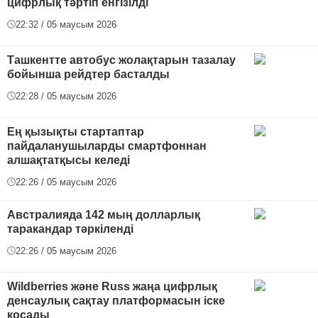
цифрлық тәртіп енгізілді
22:32 / 05 маусым 2026
Ташкентте автобус жолақтарын тазалау
бойынша рейдтер басталды
22:28 / 05 маусым 2026
Ең қызықты стартаптар
пайдаланушыларды смартфоннан
алшақтатқысы келеді
22:26 / 05 маусым 2026
Австралияда 142 мың долларлық
таракандар тәркіленді
22:26 / 05 маусым 2026
Wildberries және Russ жаңа цифрлық
денсаулық сақтау платформасын іске
қосады