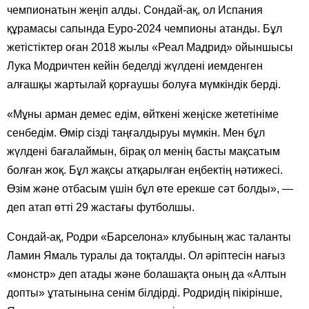
чемпионатын жеңіп алды. Сондай-ақ, ол Испания
құрамасы сапында Еуро-2024 чемпионы атанды. Бұл
жетістіктер оған 2018 жылы «Реал Мадрид» ойыншысы
Лука Модричтен кейін беделді жүлдені иемденген
алғашқы жартылай қорғаушы болуға мүмкіндік берді.
«Мұны арман демес едім, өйткені жеңіске жететініме
сенбедім. Өмір сізді таңғалдыруы мүмкін. Мен бұл
жүлдені бағалаймын, бірақ ол менің басты мақсатым
болған жоқ. Бұл жақсы атқарылған еңбектің нәтижесі.
Өзім және отбасым үшін бұл өте ерекше сәт болды», —
деп атап өтті 29 жастағы футболшы.
Сондай-ақ, Родри «Барселона» клубының жас таланты
Ламин Ямаль туралы да тоқталды. Ол әріптесін нағыз
«монстр» деп атады және болашақта оның да «Алтын
допты» ұтатынына сенім білдірді. Родридің пікірінше,