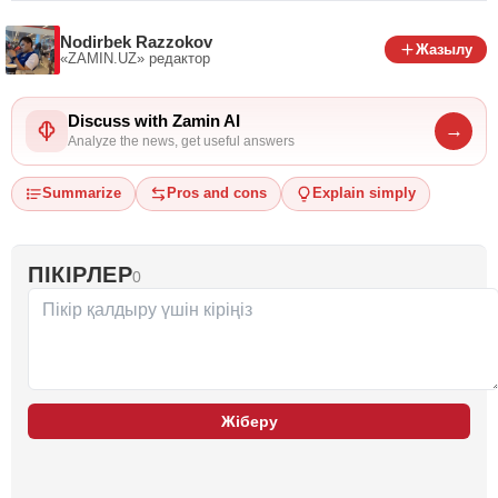
Nodirbek Razzokov
Жазылу
«ZAMIN.UZ»
редактор
Discuss with Zamin AI
→
Analyze the news, get useful answers
Summarize
Pros and cons
Explain simply
ПІКІРЛЕР
0
Жіберу