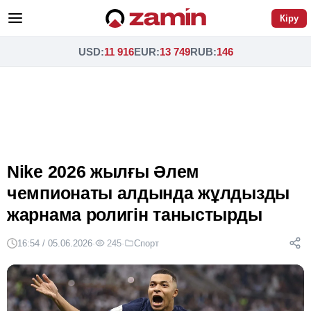
Кіру
USD
:
11 916
EUR
:
13 749
RUB
:
146
Nike 2026 жылғы Әлем
чемпионаты алдында жұлдызды
жарнама ролигін таныстырды
16:54 / 05.06.2026
·
245
·
Спорт