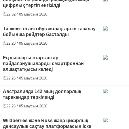
цифрлық тәртіп енгізілді
22:32 / 05 маусым 2026
Ташкентте автобус жолақтарын тазалау
бойынша рейдтер басталды
22:28 / 05 маусым 2026
Ең қызықты стартаптар
пайдаланушыларды смартфоннан
алшақтатқысы келеді
22:26 / 05 маусым 2026
Австралияда 142 мың долларлық
таракандар тәркіленді
22:26 / 05 маусым 2026
Wildberries және Russ жаңа цифрлық
денсаулық сақтау платформасын іске