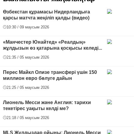
Өзбекстан құрамасы Нидерландыға
қарсы матчта жеңіліп қалды (видео)
10:30 / 09 маусым 2026
«Манчестер Юнайтед» «Реалдың»
жұлдызын өз қатарына қосқысы келеді...
21:35 / 05 маусым 2026
Перес Майкл Олизе трансфері үшін 150
миллион евро бөлуге дайын
21:25 / 05 маусым 2026
Лионель Месси және Англия: тарихи
текетірес уақыты келді ме?
21:18 / 05 маусым 2026
MLS Жұлдыздар ойыны: Лионель Месси