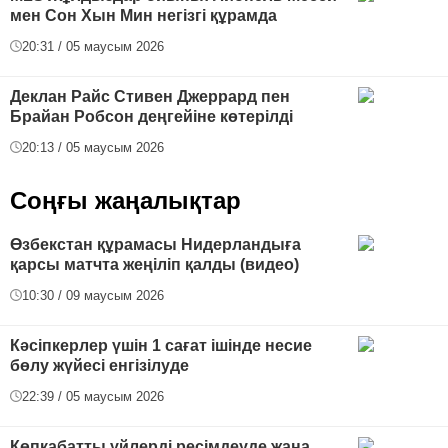
мен Сон Хын Мин негізгі құрамда
20:31 / 05 маусым 2026
Деклан Райс Стивен Джеррард пен
Брайан Робсон деңгейіне көтерілді
20:13 / 05 маусым 2026
Соңғы жаңалықтар
Өзбекстан құрамасы Нидерландыға
қарсы матчта жеңіліп қалды (видео)
10:30 / 09 маусым 2026
Кәсіпкерлер үшін 1 сағат ішінде несие
бөлу жүйесі енгізілуде
22:39 / 05 маусым 2026
Көпқабатты үйлерді ресімдеуде жаңа