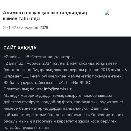
Алименттен қашқан әке тандырдың
ішінен табылды
21:42 / 05 маусым 2026
САЙТ ҲАҚИДА
«Zamin» — Өзбекстан жаңалықтары.
«Zamin.uz» жобасы 2014 жылғы 1 желтоқсанда өз қызметін
бастаған және бұқаралық ақпарат құралы ретінде 2016 жылғы 5
шілдедегі 1117-нөмірлі куәлікпен мемлекеттік тіркеуден өткен.
Жобаның құрылтайшысы — «ALLTEN» ЖШС.
Электрондық пошта:
info@zamin.uz
.
Мәтіндік материалдарды толық көшіруге немесе ішінара
дәйексөз келтіруге, сондай-ақ фото, графикалық, аудио және/
немесе бейнематериалдарды пайдалануға «Zamin.uz»
сайтына гиперсілтеме болған және/немесе «Zamin» интернет-
басылымының авторлығын көрсететін жазба қоса берілген
жағдайда рұқсат етіледі.