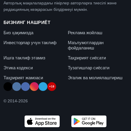
Авторлық мақалалардағы пікірлер авторларға тиесілі және
редакцияның көзқарасын білдірмеуі мүмкін.
БИЗНИНГ НАШРИЁТ
Биз ҳақимизда
Реклама жойлаш
Инвесторлар учун таклиф
Маълумотлардан
фойдаланиш
Ишга таклиф этамиз
Таҳририят сиёсати
Этика кодекси
Тузатишлар сиёсати
Таҳририят жамоаси
Эгалик ва молиялаштириш
+18
© 2014-
2026