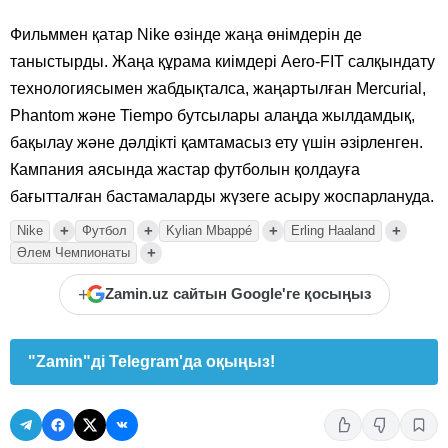
Фильммен қатар Nike өзінде жаңа өнімдерін де
таныстырды. Жаңа құрама киімдері Aero-FIT салқындату
технологиясымен жабдықталса, жаңартылған Mercurial,
Phantom және Tiempo бутсылары алаңда жылдамдық,
бақылау және дәлдікті қамтамасыз ету үшін әзірленген.
Кампания аясында жастар футболын қолдауға
бағытталған бастамаларды жүзеге асыру жоспарлануда.
+
+
+
+
Nike
Футбол
Kylian Mbappé
Erling Haaland
+
Әлем Чемпионаты
+
Zamin.uz сайтын Google'ге қосыңыз
"Zamin"ді Telegram'да оқыңыз!