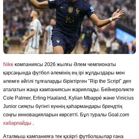
Nike
компаниясы 2026 жылғы Әлем чемпионаты
қарсаңында футбол әлемінің ең ірі жұлдыздары мен
әлемге әйгілі тұлғаларды біріктірген "Rip the Script" деп
аталатын жаңа кампаниясын жариялады. Бейнероликте
Cole Palmer, Erling Haaland, Kylian Mbappé және Vinicius
Junior сияқты бүгінгі күннің қаһармандары брендтің
соңғы инновацияларын көрсетті. Бұл туралы Goal.com
хабарлайды
.
Аталмыш кампанияға тек қазіргі футболшылар ғана