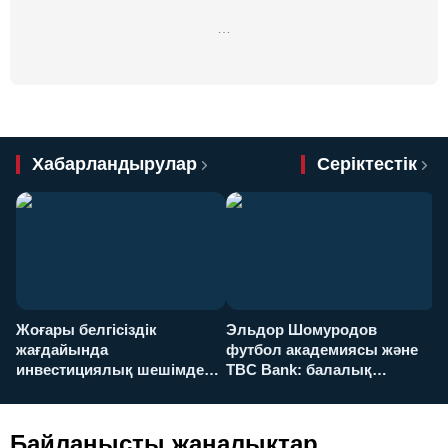
…
Хабарландырулар
Серіктестік
Жоғары белгісіздік
Эльдор Шомуродов
Ж
жағдайында
футбол академиясы және
т
инвестициялық шешімдер
TBC Bank: балалық
O
қалай қабылданады?
армандарынан үлкен
а
футболға дейін
Байланысты жаңалықтар