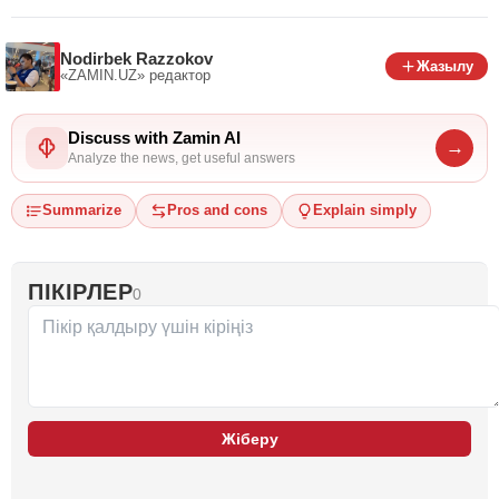
Nodirbek Razzokov
Жазылу
«ZAMIN.UZ»
редактор
Discuss with Zamin AI
→
Analyze the news, get useful answers
Summarize
Pros and cons
Explain simply
ПІКІРЛЕР
0
Жіберу