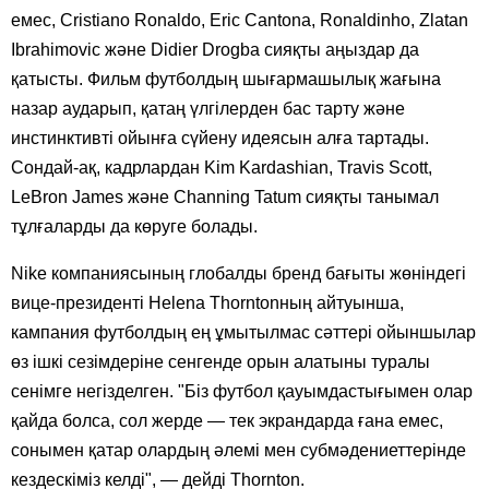
емес, Cristiano Ronaldo, Eric Cantona, Ronaldinho, Zlatan
Ibrahimovic және Didier Drogba сияқты аңыздар да
қатысты. Фильм футболдың шығармашылық жағына
назар аударып, қатаң үлгілерден бас тарту және
инстинктивті ойынға сүйену идеясын алға тартады.
Сондай-ақ, кадрлардан Kim Kardashian, Travis Scott,
LeBron James және Channing Tatum сияқты танымал
тұлғаларды да көруге болады.
Nike компаниясының глобалды бренд бағыты жөніндегі
вице-президенті Helena Thorntonның айтуынша,
кампания футболдың ең ұмытылмас сәттері ойыншылар
өз ішкі сезімдеріне сенгенде орын алатыны туралы
сенімге негізделген. "Біз футбол қауымдастығымен олар
қайда болса, сол жерде — тек экрандарда ғана емес,
сонымен қатар олардың әлемі мен субмәдениеттерінде
кездескіміз келді", — дейді Thornton.