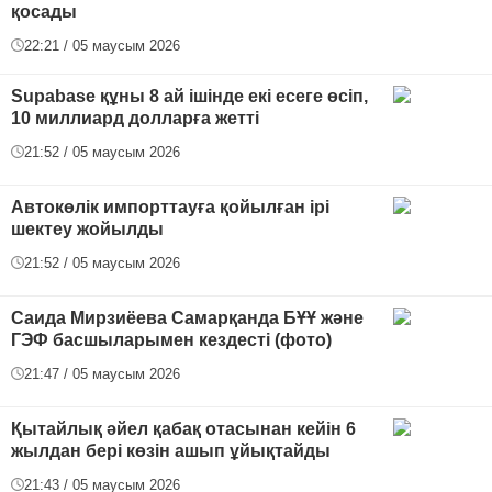
қосады
22:21 / 05 маусым 2026
Supabase құны 8 ай ішінде екі есеге өсіп,
10 миллиард долларға жетті
21:52 / 05 маусым 2026
Автокөлік импорттауға қойылған ірі
шектеу жойылды
21:52 / 05 маусым 2026
Саида Мирзиёева Самарқанда БҰҰ және
ГЭФ басшыларымен кездесті (фото)
21:47 / 05 маусым 2026
Қытайлық әйел қабақ отасынан кейін 6
жылдан бері көзін ашып ұйықтайды
21:43 / 05 маусым 2026