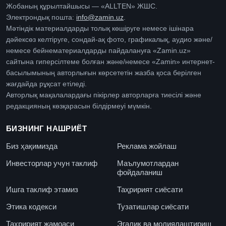
Жобаның құрылтайшысы — «ALLTEN» ЖШС.
Электрондық пошта:
info@zamin.uz
.
Мәтіндік материалдарды толық көшіруге немесе ішінара
дәйексөз келтіруге, сондай-ақ фото, графикалық, аудио және/
немесе бейнематериалдарды пайдалануға «Zamin.uz»
сайтына гиперсілтеме болған және/немесе «Zamin» интернет-
басылымының авторлығын көрсететін жазба қоса берілген
жағдайда рұқсат етіледі.
Авторлық мақалалардағы пікірлер авторларға тиесілі және
редакцияның көзқарасын білдірмеуі мүмкін.
БИЗНИНГ НАШРИЁТ
Биз ҳақимизда
Реклама жойлаш
Инвесторлар учун таклиф
Маълумотлардан
фойдаланиш
Ишга таклиф этамиз
Таҳририят сиёсати
Этика кодекси
Тузатишлар сиёсати
Таҳририят жамоаси
Эгалик ва молиялаштириш