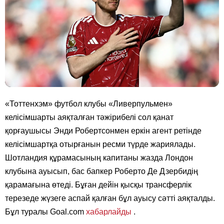
«Тоттенхэм» футбол клубы «Ливерпульмен»
келісімшарты аяқталған тәжірибелі сол қанат
қорғаушысы Энди Робертсонмен еркін агент ретінде
келісімшартқа отырғанын ресми түрде жариялады.
Шотландия құрамасының капитаны жазда Лондон
клубына ауысып, бас бапкер Роберто Де Дзербидің
қарамағына өтеді. Бұған дейін қысқы трансферлік
терезеде жүзеге аспай қалған бұл ауысу сәтті аяқталды.
Бұл туралы Goal.com
хабарлайды
.