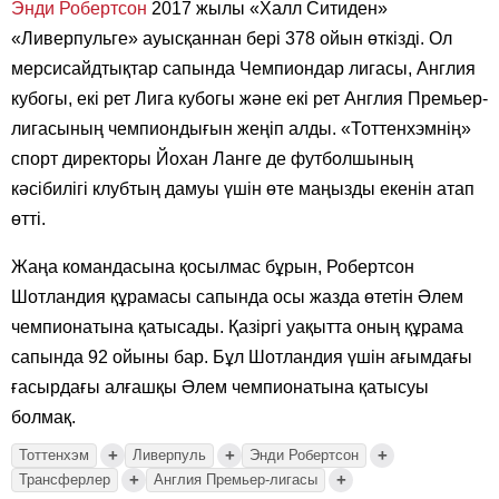
Энди Робертсон
2017 жылы «Халл Ситиден»
«Ливерпульге» ауысқаннан бері 378 ойын өткізді. Ол
мерсисайдтықтар сапында Чемпиондар лигасы, Англия
кубогы, екі рет Лига кубогы және екі рет Англия Премьер-
лигасының чемпиондығын жеңіп алды. «Тоттенхэмнің»
спорт директоры Йохан Ланге де футболшының
кәсібилігі клубтың дамуы үшін өте маңызды екенін атап
өтті.
Жаңа командасына қосылмас бұрын, Робертсон
Шотландия құрамасы сапында осы жазда өтетін Әлем
чемпионатына қатысады. Қазіргі уақытта оның құрама
сапында 92 ойыны бар. Бұл Шотландия үшін ағымдағы
ғасырдағы алғашқы Әлем чемпионатына қатысуы
болмақ.
+
+
+
Тоттенхэм
Ливерпуль
Энди Робертсон
+
+
Трансферлер
Англия Премьер-лигасы