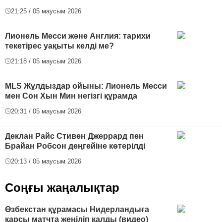
21:25 / 05 маусым 2026
Лионель Месси және Англия: тарихи
текетірес уақыты келді ме?
21:18 / 05 маусым 2026
MLS Жұлдыздар ойыны: Лионель Месси
мен Сон Хын Мин негізгі құрамда
20:31 / 05 маусым 2026
Деклан Райс Стивен Джеррард пен
Брайан Робсон деңгейіне көтерілді
20:13 / 05 маусым 2026
Соңғы жаңалықтар
Өзбекстан құрамасы Нидерландыға
қарсы матчта жеңіліп қалды (видео)