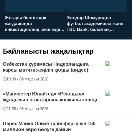
Жоғары белгісіздік
Эльдор Шомуродов
Ж
жағдайында
футбол академиясы және
т
инвестициялық шешімдер
TBC Bank: балалық
O
қалай қабылданады?
армандарынан үлкен
а
футболға дейін
Байланысты жаңалықтар
Өзбекстан құрамасы Нидерландыға
қарсы матчта жеңіліп қалды (видео)
10:30 / 09 маусым 2026
«Манчестер Юнайтед» «Реалдың»
жұлдызын өз қатарына қосқысы келеді...
21:35 / 05 маусым 2026
Перес Майкл Олизе трансфері үшін 150
миллион евро бөлуге дайын