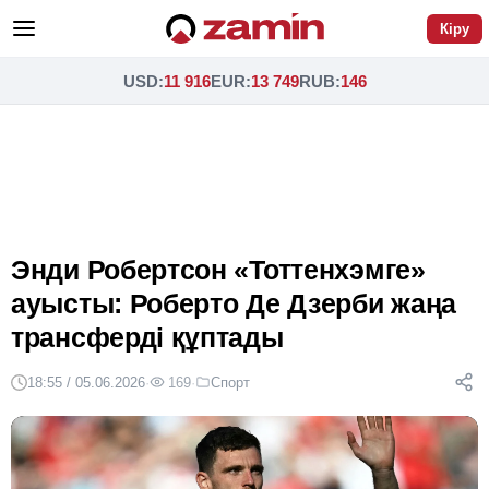
Кіру
USD
:
11 916
EUR
:
13 749
RUB
:
146
Энди Робертсон «Тоттенхэмге»
ауысты: Роберто Де Дзерби жаңа
трансферді құптады
18:55 / 05.06.2026
·
169
·
Спорт