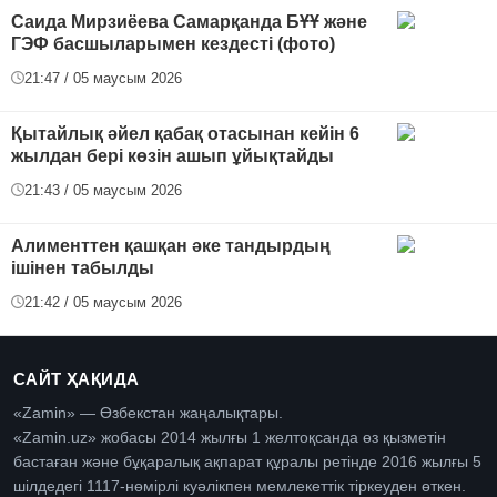
Саида Мирзиёева Самарқанда БҰҰ және
ГЭФ басшыларымен кездесті (фото)
21:47 / 05 маусым 2026
Қытайлық әйел қабақ отасынан кейін 6
жылдан бері көзін ашып ұйықтайды
21:43 / 05 маусым 2026
Алименттен қашқан әке тандырдың
ішінен табылды
21:42 / 05 маусым 2026
САЙТ ҲАҚИДА
«Zamin» — Өзбекстан жаңалықтары.
«Zamin.uz» жобасы 2014 жылғы 1 желтоқсанда өз қызметін
бастаған және бұқаралық ақпарат құралы ретінде 2016 жылғы 5
шілдедегі 1117-нөмірлі куәлікпен мемлекеттік тіркеуден өткен.