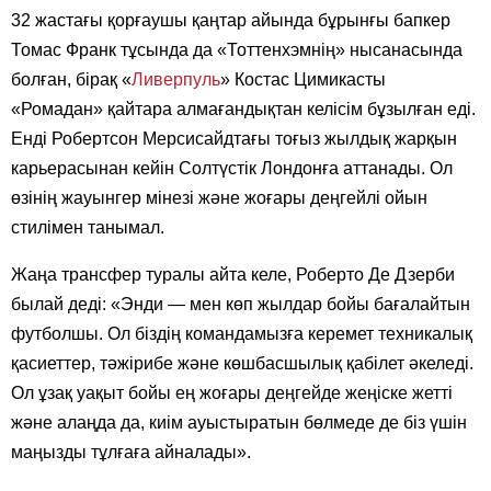
32 жастағы қорғаушы қаңтар айында бұрынғы бапкер
Томас Франк тұсында да «Тоттенхэмнің» нысанасында
болған, бірақ «
Ливерпуль
» Костас Цимикасты
«Ромадан» қайтара алмағандықтан келісім бұзылған еді.
Енді Робертсон Мерсисайдтағы тоғыз жылдық жарқын
карьерасынан кейін Солтүстік Лондонға аттанады. Ол
өзінің жауынгер мінезі және жоғары деңгейлі ойын
стилімен танымал.
Жаңа трансфер туралы айта келе, Роберто Де Дзерби
былай деді: «Энди — мен көп жылдар бойы бағалайтын
футболшы. Ол біздің командамызға керемет техникалық
қасиеттер, тәжірибе және көшбасшылық қабілет әкеледі.
Ол ұзақ уақыт бойы ең жоғары деңгейде жеңіске жетті
және алаңда да, киім ауыстыратын бөлмеде де біз үшін
маңызды тұлғаға айналады».