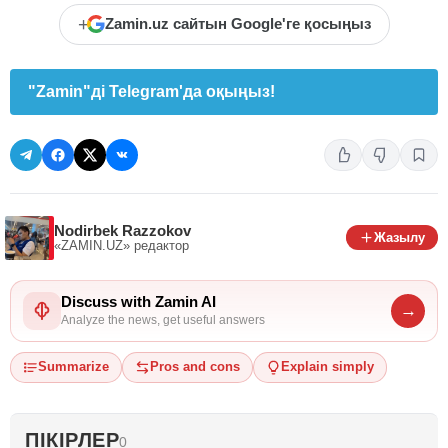
+
Zamin.uz сайтын Google'ге қосыңыз
"Zamin"ді Telegram'да оқыңыз!
Nodirbek Razzokov
Жазылу
«ZAMIN.UZ»
редактор
Discuss with Zamin AI
→
Analyze the news, get useful answers
Summarize
Pros and cons
Explain simply
ПІКІРЛЕР
0