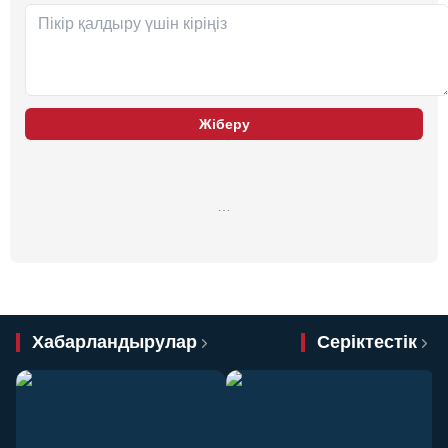
Жіберу
…
Хабарландырулар
Серіктестік