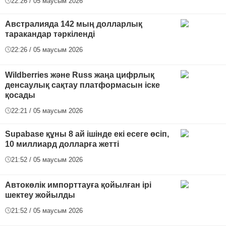
22:26 / 05 маусым 2026
Австралияда 142 мың долларлық
таракандар тәркіленді
22:26 / 05 маусым 2026
Wildberries және Russ жаңа цифрлық
денсаулық сақтау платформасын іске
қосады
22:21 / 05 маусым 2026
Supabase құны 8 ай ішінде екі есеге өсіп,
10 миллиард долларға жетті
21:52 / 05 маусым 2026
Автокөлік импорттауға қойылған ірі
шектеу жойылды
21:52 / 05 маусым 2026