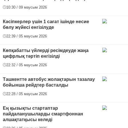
10:30 / 09 маусым 2026
Кәсіпкерлер үшін 1 сағат ішінде несие
бөлу жүйесі енгізілуде
22:39 / 05 маусым 2026
Көпқабатты үйлерді ресімдеуде жаңа
цифрлық тәртіп енгізілді
22:32 / 05 маусым 2026
Ташкентте автобус жолақтарын тазалау
бойынша рейдтер басталды
22:28 / 05 маусым 2026
Ең қызықты стартаптар
пайдаланушыларды смартфоннан
алшақтатқысы келеді