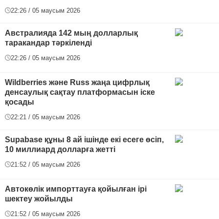
22:26 / 05 маусым 2026
Австралияда 142 мың долларлық
таракандар тәркіленді
22:26 / 05 маусым 2026
Wildberries және Russ жаңа цифрлық
денсаулық сақтау платформасын іске
қосады
22:21 / 05 маусым 2026
Supabase құны 8 ай ішінде екі есеге өсіп,
10 миллиард долларға жетті
21:52 / 05 маусым 2026
Автокөлік импорттауға қойылған ірі
шектеу жойылды
21:52 / 05 маусым 2026