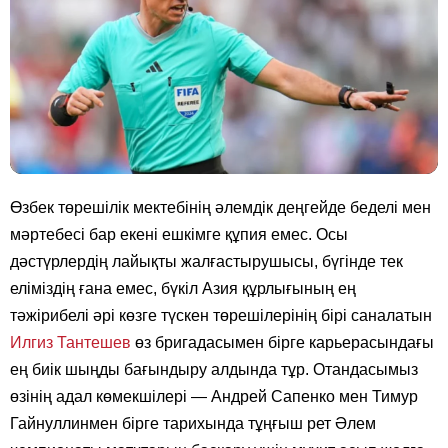
Өзбек төрешілік мектебінің әлемдік деңгейде беделі мен
мәртебесі бар екені ешкімге құпия емес. Осы
дәстүрлердің лайықты жалғастырушысы, бүгінде тек
еліміздің ғана емес, бүкіл Азия құрлығының ең
тәжірибелі әрі көзге түскен төрешілерінің бірі саналатын
Илгиз Тантешев
өз бригадасымен бірге карьерасындағы
ең биік шыңды бағындыру алдында тұр. Отандасымыз
өзінің адал көмекшілері — Андрей Сапенко мен Тимур
Гайнуллинмен бірге тарихында тұңғыш рет Әлем