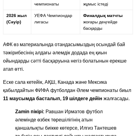
чемпионаты
жұмыс істеді
2026 жыл
УЕФА Чемпиондар
Финалдық матчты
(Сәуір)
лигасы
жоғары деңгейде
басқарды
АФК өз материалында отандасымыздың осындай бай
тәжірибесінің алдағы әлемдік додада ең қиын
ойындарды сәтті басқаруына негіз болатынын ерекше
атап өтті.
Еске сала кетейік, АҚШ, Канада және Мексика
қабылдайтын ФИФА футболдан Әлем чемпионаты биыл
11 маусымда басталып, 19 шілдеге дейін
жалғасады.
Zamin пікірі:
Равшан Ирматов футбол
әлемінде өзбек төрешілігінің атын
қаншалықты биікке көтерсе, Илгиз Тантешев