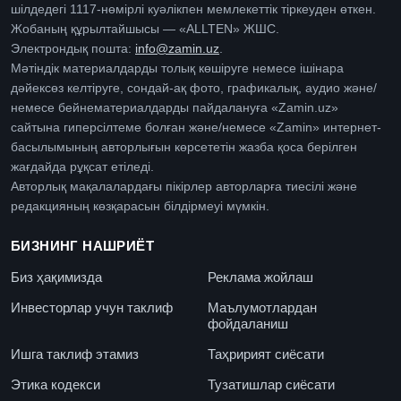
шілдедегі 1117-нөмірлі куәлікпен мемлекеттік тіркеуден өткен.
Жобаның құрылтайшысы — «ALLTEN» ЖШС.
Электрондық пошта:
info@zamin.uz
.
Мәтіндік материалдарды толық көшіруге немесе ішінара
дәйексөз келтіруге, сондай-ақ фото, графикалық, аудио және/
немесе бейнематериалдарды пайдалануға «Zamin.uz»
сайтына гиперсілтеме болған және/немесе «Zamin» интернет-
басылымының авторлығын көрсететін жазба қоса берілген
жағдайда рұқсат етіледі.
Авторлық мақалалардағы пікірлер авторларға тиесілі және
редакцияның көзқарасын білдірмеуі мүмкін.
БИЗНИНГ НАШРИЁТ
Биз ҳақимизда
Реклама жойлаш
Инвесторлар учун таклиф
Маълумотлардан
фойдаланиш
Ишга таклиф этамиз
Таҳририят сиёсати
Этика кодекси
Тузатишлар сиёсати