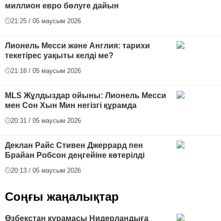
миллион евро бөлуге дайын
21:25 / 05 маусым 2026
Лионель Месси және Англия: тарихи
текетірес уақыты келді ме?
21:18 / 05 маусым 2026
MLS Жұлдыздар ойыны: Лионель Месси
мен Сон Хын Мин негізгі құрамда
20:31 / 05 маусым 2026
Деклан Райс Стивен Джеррард пен
Брайан Робсон деңгейіне көтерілді
20:13 / 05 маусым 2026
Соңғы жаңалықтар
Өзбекстан құрамасы Нидерландыға