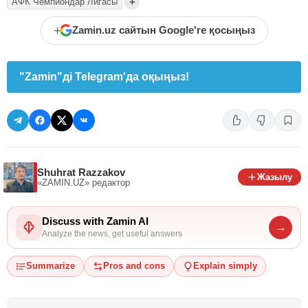
+
АФК Чемпиондар Лигасы
+
Zamin.uz сайтын Google'ге қосыңыз
"Zamin"ді Telegram'да оқыңыз!
Shuhrat Razzakov
Жазылу
«ZAMIN.UZ»
редактор
Discuss with Zamin AI
→
Analyze the news, get useful answers
Summarize
Pros and cons
Explain simply