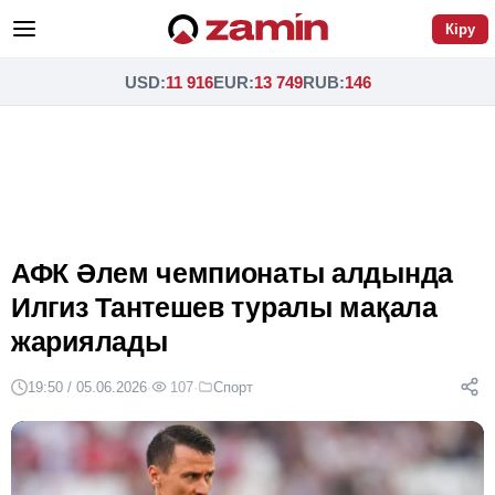
Кіру
USD
:
11 916
EUR
:
13 749
RUB
:
146
АФК Әлем чемпионаты алдында
Илгиз Тантешев туралы мақала
жариялады
19:50 / 05.06.2026
·
107
·
Спорт