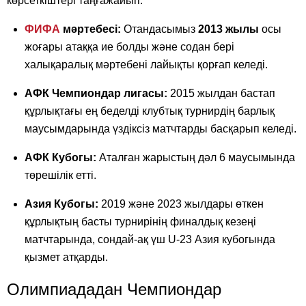
көрсеткіштері таңғажайып:
ФИФА
мәртебесі:
Отандасымыз
2013 жылы
осы
жоғары атаққа ие болды және содан бері
халықаралық мәртебені лайықты қорғап келеді.
АФК Чемпиондар лигасы:
2015 жылдан бастап
құрлықтағы ең беделді клубтық турнирдің барлық
маусымдарында үздіксіз матчтарды басқарып келеді.
АФК Кубогы:
Аталған жарыстың дәл 6 маусымында
төрешілік етті.
Азия Кубогы:
2019 және 2023 жылдары өткен
құрлықтың басты турнирінің финалдық кезеңі
матчтарында, сондай-ақ үш U-23 Азия кубогында
қызмет атқарды.
Олимпиададан Чемпиондар