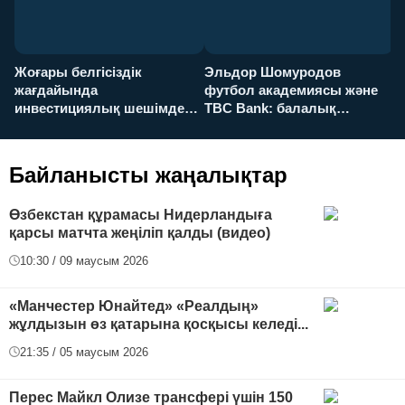
Жоғары белгісіздік
Эльдор Шомуродов
Ж
жағдайында
футбол академиясы және
т
инвестициялық шешімдер
TBC Bank: балалық
O
қалай қабылданады?
армандарынан үлкен
а
футболға дейін
Байланысты жаңалықтар
Өзбекстан құрамасы Нидерландыға
қарсы матчта жеңіліп қалды (видео)
10:30 / 09 маусым 2026
«Манчестер Юнайтед» «Реалдың»
жұлдызын өз қатарына қосқысы келеді...
21:35 / 05 маусым 2026
Перес Майкл Олизе трансфері үшін 150