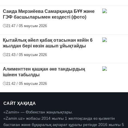
Саида Мирзиёева Самарқанда БҰҰ және
ГЭФ басшыларымен кездесті (фото)
21:47 / 05 маусым 2026
Қытайлық әйел қабақ отасынан кейін 6
жылдан бері көзін ашып ұйықтайды
21:43 / 05 маусым 2026
Алименттен қашқан әке тандырдың
ішінен табылды
21:42 / 05 маусым 2026
САЙТ ҲАҚИДА
«Zamin» — Өзбекстан жаңалықтары.
«Zamin.uz» жобасы 2014 жылғы 1 желтоқсанда өз қызметін
бастаған және бұқаралық ақпарат құралы ретінде 2016 жылғы 5