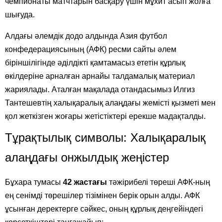
чемпионаты матчтарын басқару үшін мұхит асып жолға
шығуда.
Алдағы әлемдік додо алдында Азия футбол
конфедерациясының (АФК) ресми сайты әлем
біріншілігінде әділдікті қамтамасыз ететін құрлық
өкілдеріне арналған арнайы талдамалық материал
жариялады. Аталған мақалада отандасымыз Илгиз
Тантешевтің халықаралық алаңдағы жемісті қызметі мен
қол жеткізген жоғары жетістіктері ерекше мадақталды.
Тұрақтылық символы: Халықаралық
алаңдағы онжылдық жеңістер
Бұхара тумасы
42 жастағы
тәжірибелі төреші АФК-ның
ең сенімді төрешілер тізімінен берік орын алды. АФК
ұсынған деректерге сәйкес, оның құрлық деңгейіндегі