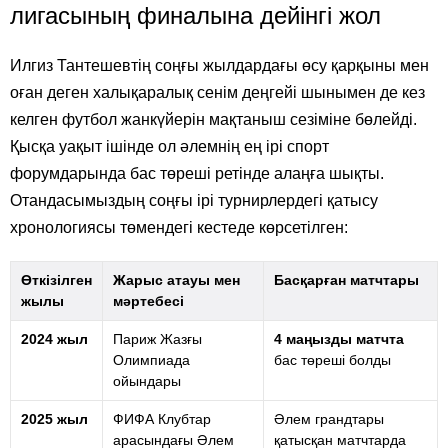
лигасының финалына дейінгі жол
Илгиз Тантешевтің соңғы жылдардағы өсу қарқыны мен
оған деген халықаралық сенім деңгейі шынымен де кез
келген футбол жанкүйерін мақтаныш сезіміне бөлейді.
Қысқа уақыт ішінде ол әлемнің ең ірі спорт
форумдарында бас төреші ретінде алаңға шықты.
Отандасымыздың соңғы ірі турнирлердегі қатысу
хронологиясы төмендегі кестеде көрсетілген:
Өткізілген
Жарыс атауы мен
Басқарған матчтары
жылы
мәртебесі
2024 жыл
Париж Жазғы
4 маңызды матчта
Олимпиада
бас төреші болды
ойындары
2025 жыл
ФИФА Клубтар
Әлем грандтары
арасындағы Әлем
қатысқан матчтарда