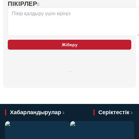
ПІКІРЛЕР
0
Жіберу
…
Хабарландырулар
Серіктестік