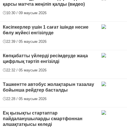
қарсы матчта жеңіліп қалды (видео)
10:30 / 09 маусым 2026
Кәсіпкерлер үшін 1 сағат ішінде несие
бөлу жүйесі енгізілуде
22:39 / 05 маусым 2026
Көпқабатты үйлерді ресімдеуде жаңа
цифрлық тәртіп енгізілді
22:32 / 05 маусым 2026
Ташкентте автобус жолақтарын тазалау
бойынша рейдтер басталды
22:28 / 05 маусым 2026
Ең қызықты стартаптар
пайдаланушыларды смартфоннан
алшақтатқысы келеді