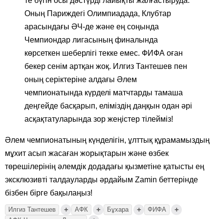
те бүгін осы дәстүрді лайықты жалғастыруда.
Оның Париждегі Олимпиадада, Клубтар
арасындағы ӘЧ-де және ең соңында
Чемпиондар лигасының финалында
көрсеткен шеберлігі текке емес. ФИФА оған
бекер сенім артқан жоқ. Илгиз Тантешев пен
оның серіктеріне алдағы Әлем
чемпионатында күрделі матчтарды тамаша
деңгейде басқарып, еліміздің даңқын одан әрі
асқақтатуларында зор жеңістер тілейміз!
Әлем чемпионатының күнделігін, ұлттық құрамамыздың
мұхит асып жасаған жорықтарын және өзбек
төрешілерінің әлемдік додадағы қызметіне қатысты ең
эксклюзивті талдауларды әрдайым Zamin беттерінде
бізбен бірге бақылаңыз!
+
+
+
+
Илгиз Тантешев
АФК
Бұхара
ФИФА