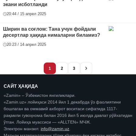
экани исботланди
20:44 / 15 апрел 2025
Ширин ва соғлом: Тана учун фойдали
десертлар ҳақида нималарни биламиз?
20:23 / 14 апрел 2025
1
2
3
САЙТ ҲАҚИДА
«Zamin» – Ўзбекистон янгиликлари.
«Zamin.uz» лойиҳаси 2014 йил 1 декабрда ўз фаолиятини
бошлаган ва оммавий ахборот воситаси сифатида 1117-
рақамли гувоҳнома билан 2016 йил 5 июлда давлат рўйхатидан
ўтган. Лойиҳа муассиси — «ALLTEN» МЧЖ.
Электрон манзил:
info@zamin.uz
.
Матнли материалларни тўлиқ кўчириш ёки қисман иқтибос