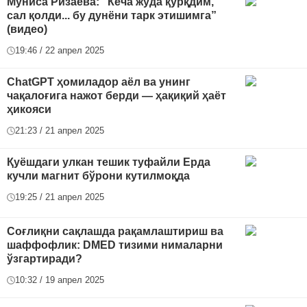
Муниса Ризаева: “Кеча жуда қўрқдим,
сал қолди... бу дунёни тарк этишимга”
(видео)
19:46 / 22 апрел 2025
ChatGPT ҳомиладор аёл ва унинг
чақалоғига нажот берди — ҳақиқий ҳаёт
ҳикояси
21:23 / 21 апрел 2025
Қуёшдаги улкан тешик туфайли Ерда
кучли магнит бўрони кутилмоқда
19:25 / 21 апрел 2025
Соғлиқни сақлашда рақамлаштириш ва
шаффофлик: DMED тизими нималарни
ўзгартиради?
10:32 / 19 апрел 2025