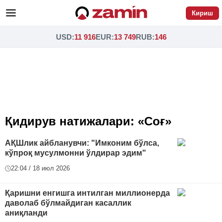
Кириш
USD
:
11 916
EUR
:
13 749
RUB
:
146
Қидирув натижалари: «Соғ»
АҚШлик айбланувчи: "Имконим бўлса,
кўпроқ мусулмонни ўлдирар эдим"
22:04 / 18 июл 2026
Қаришни енгишга интилган миллионерда
даволаб бўлмайдиган касаллик
аниқланди