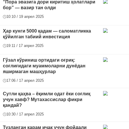
“Пора эвазига дори киритиш ҳолатлари
бор” — вазир тан олди
10:10 / 19 апрел 2025
Ҳар кунги 5000 қадам — саломатликка
қўйилган табиий инвестиция
19:11 / 17 апрел 2025
Гўзал кўриниш ортидаги оғриқ:
соғлиғидаги муаммоларни дунёдан
яширмаган машҳурлар
17:06 / 17 апрел 2025
Сутли қаҳва – ёқимли одат ёки соғлиқ
учун хавф? Мутахассислар фикри
қандай?
10:30 / 17 апрел 2025
Тузланган карам ичак учун фойдали