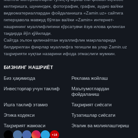
келтиришга, шунингдек, фотографик, график, аудио ва/ёки
видеоматериаллардан фойдаланишга «Zamin.uz» сайтига
гиперҳавола мавжуд бўлган ва/ёки «Zamin» интернет-
нашрининг муаллифлигини кўрсатувчи ёзув илова қилинган
тақдирда йўл қўйилади.
Сайтда эълон қилинаётган муаллифлик мақолаларида
билдирилган фикрлар муаллифга тегишли ва улар Zamin.uz
таҳририяти нуқтаи назарини ифода этмаслиги мумкин.
БИЗНИНГ НАШРИЁТ
Биз ҳақимизда
Реклама жойлаш
Инвесторлар учун таклиф
Маълумотлардан
фойдаланиш
Ишга таклиф этамиз
Таҳририят сиёсати
Этика кодекси
Тузатишлар сиёсати
Таҳририят жамоаси
Эгалик ва молиялаштириш
+18