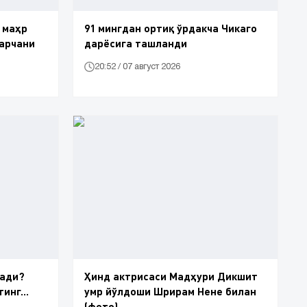
 маҳр
91 мингдан ортиқ ўрдакча Чикаго
барчани
дарёсига ташланди
20:52 / 07 август 2026
лади?
Ҳинд актрисаси Мадҳури Дикшит
инг...
умр йўлдоши Шрирам Нене билан
(фото)