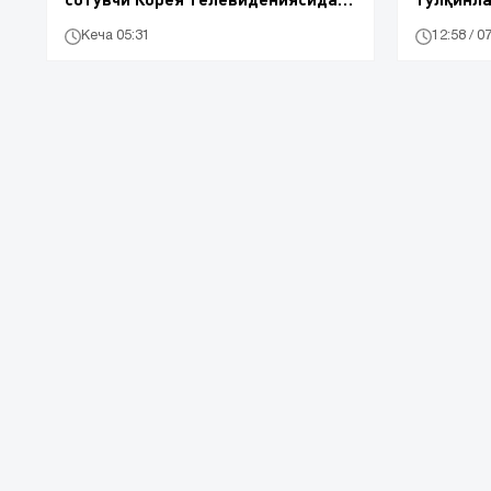
ҳам ёритилди
Кеча 05:31
12:58 / 0