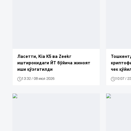
Ласетти, Kia К5 ва Zeekr
Тошкентд
иштирокидаги ЙТ бўйича жиноят
криптоф
иши қўзғатилди
чек қўйи
13:32 / 08 июл 2026
10:07 / 2