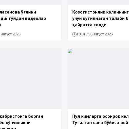
ласенова ўғлини
Қозоғистонлик келиннинг
ди: тўйдан видеолар
учун кутилмаган талаби 
и
ҳайратга солди
7 август 2026
18:01 / 06 август 2026
 қабристонга борган
Пул кимларга осонроқ ке
ёв кўпчиликни
Туғилган сана бўйича рейт
антирди