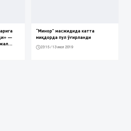
сарига
“Минор” масжидида катта
ди» —
миқдорда пул ўғирланди
нжал
23:15 / 13 июл 2019
 видеоси