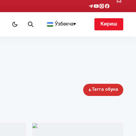
т
Ўзбекча
▾
Кириш
+
Тегга обуна