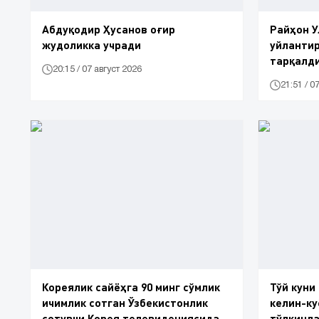
Абдуқодир Ҳусанов оғир
Райҳон У
жудоликка учради
уйлантир
тарқалд
20:15 / 07 август 2026
21:51 / 0
Кореялик сайёҳга 90 минг сўмлик
Тўй куни
ичимлик сотган Ўзбекистонлик
келин-ку
сотувчи Корея телевидениясида
тўлқинл