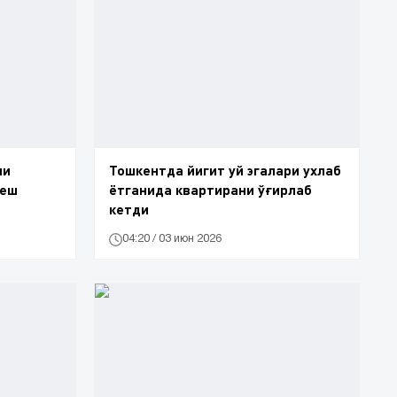
ни
Тошкентда йигит уй эгалари ухлаб
беш
ётганида квартирани ўғирлаб
кетди
04:20 / 03 июн 2026