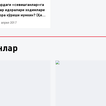
ардаги «севишганлар»га
ар идоралари ходимлари
ора кўриши мумкин? (Ҳеч
1 апрел 2017
нлар