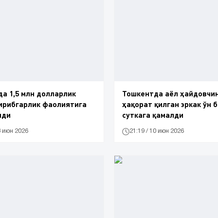
а 1,5 млн долларлик
Тошкентда аёл ҳайдовчи
ирибгарлик фаолиятига
ҳақорат қилган эркак ўн 
лди
суткага қамалди
3 июн 2026
21:19 / 10 июн 2026