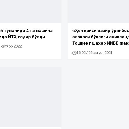
й туманида 4 та машина
«Ҳеч қайси вазир ўринбо
ида ЙТҲ содир бўлди
алоқаси йўқлиги аниқлан
Тошкент шаҳар ИИББ жа
8 октябр 2022
кўтарган қоидабузар аёл
16:02 / 26 август 2021
ҳақида