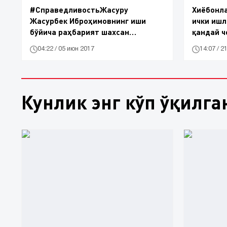
​#СправедливостьЖасуру
Хиёбонл
Жасурбек Иброҳимовнинг иши
ички ишл
бўйича раҳбарият шахсан
қандай ч
шуғулланмоқда
қандай!)
04:22 / 05 июн 2017
14:07 / 2
Кунлик энг кўп ўқилга