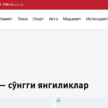
1 766
сўм
▲
4,29
Жамият
Техно
Спорт
Авто
Маданият
Иқтисодиё
— сўнгги янгиликлар