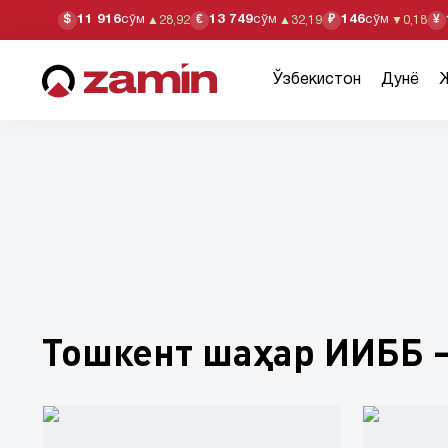
11 916
сўм
13 749
сўм
146
сўм
$
€
₽
¥
▲
28,92
▲
32,19
▼
0,18
Ўзбекистон
Дунё
Тошкент шаҳар ИИББ 