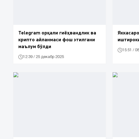
Telegram орқали гиёҳвандлик ва
Яккасаро
крипто айланмаси фош этилгани
иштирок
маълум бўлди
15:51 / 0
12:39 / 25 декабр 2025