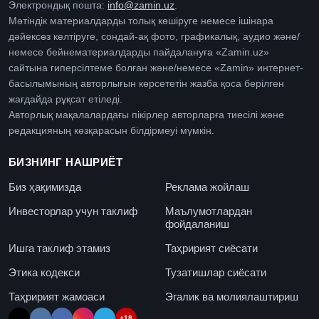
Электрондық пошта:
info@zamin.uz
.
Мәтіндік материалдарды толық көшіруге немесе ішінара
дәйексөз келтіруге, сондай-ақ фото, графикалық, аудио және/
немесе бейнематериалдарды пайдалануға «Zamin.uz»
сайтына гиперсілтеме болған және/немесе «Zamin» интернет-
басылымының авторлығын көрсететін жазба қоса берілген
жағдайда рұқсат етіледі.
Авторлық мақалалардағы пікірлер авторларға тиесілі және
редакцияның көзқарасын білдірмеуі мүмкін.
БИЗНИНГ НАШРИЁТ
Биз ҳақимизда
Реклама жойлаш
Инвесторлар учун таклиф
Маълумотлардан
фойдаланиш
Ишга таклиф этамиз
Таҳририят сиёсати
Этика кодекси
Тузатишлар сиёсати
Таҳририят жамоаси
Эгалик ва молиялаштириш
+18