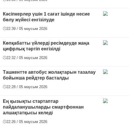
Кәсіпкерлер үшін 1 сағат ішінде несие
бөлу жүйесі енгізілуде
22:39 / 05 маусым 2026
Көпқабатты үйлерді ресімдеуде жаңа
цифрлық тәртіп енгізілді
22:32 / 05 маусым 2026
Ташкентте автобус жолақтарын тазалау
бойынша рейдтер басталды
22:28 / 05 маусым 2026
Ең қызықты стартаптар
пайдаланушыларды смартфоннан
алшақтатқысы келеді
22:26 / 05 маусым 2026