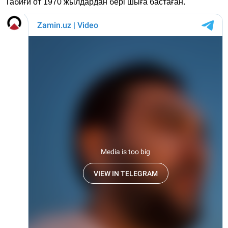
Табиғи от 1970 жылдардан бері шыға бастаған.