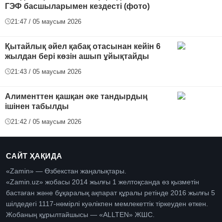
ГЭФ басшыларымен кездесті (фото)
21:47 / 05 маусым 2026
Қытайлық әйел қабақ отасынан кейін 6
жылдан бері көзін ашып ұйықтайды
21:43 / 05 маусым 2026
Алименттен қашқан әке тандырдың
ішінен табылды
21:42 / 05 маусым 2026
САЙТ ҲАҚИДА
«Zamin» — Өзбекстан жаңалықтары.
«Zamin.uz» жобасы 2014 жылғы 1 желтоқсанда өз қызметін
бастаған және бұқаралық ақпарат құралы ретінде 2016 жылғы 5
шілдедегі 1117-нөмірлі куәлікпен мемлекеттік тіркеуден өткен.
Жобаның құрылтайшысы — «ALLTEN» ЖШС.