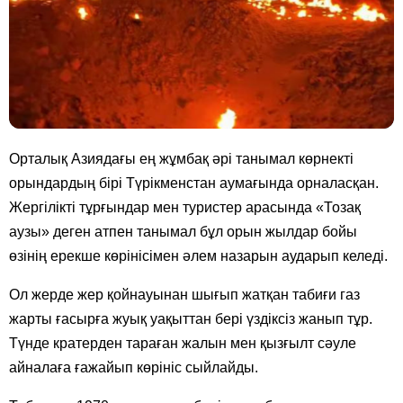
Орталық Азиядағы ең жұмбақ әрі танымал көрнекті
орындардың бірі Түрікменстан аумағында орналасқан.
Жергілікті тұрғындар мен туристер арасында «Тозақ
аузы» деген атпен танымал бұл орын жылдар бойы
өзінің ерекше көрінісімен әлем назарын аударып келеді.
Ол жерде жер қойнауынан шығып жатқан табиғи газ
жарты ғасырға жуық уақыттан бері үздіксіз жанып тұр.
Түнде кратерден тараған жалын мен қызғылт сәуле
айналаға ғажайып көрініс сыйлайды.