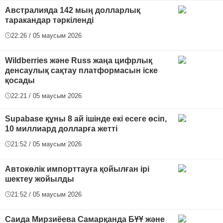
Австралияда 142 мың долларлық
таракандар тәркіленді
22:26 / 05 маусым 2026
Wildberries және Russ жаңа цифрлық
денсаулық сақтау платформасын іске
қосады
22:21 / 05 маусым 2026
Supabase құны 8 ай ішінде екі есеге өсіп,
10 миллиард долларға жетті
21:52 / 05 маусым 2026
Автокөлік импорттауға қойылған ірі
шектеу жойылды
21:52 / 05 маусым 2026
Саида Мирзиёева Самарқанда БҰҰ және