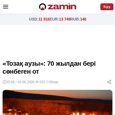
Кіру
USD
:
11 916
EUR
:
13 749
RUB
:
146
«Тозақ аузы»: 70 жылдан бері
сөнбеген от
15:06 / 03.06.2026
·
633
·
Әлем