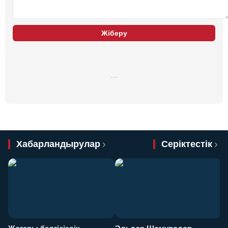
Жіберу
…
Хабарландырулар
Серіктестік