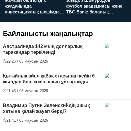
Жоғары белгісіздік
Эльдор Шомуродов
Ж
жағдайында
футбол академиясы және
т
инвестициялық шешімдер
TBC Bank: балалық
O
қалай қабылданады?
армандарынан үлкен
а
футболға дейін
Байланысты жаңалықтар
Австралияда 142 мың долларлық
таракандар тәркіленді
22:26 / 05 маусым 2026
Қытайлық әйел қабақ отасынан кейін 6
жылдан бері көзін ашып ұйықтайды
21:43 / 05 маусым 2026
Владимир Путин Зеленскийдің ашық
хатына қалай жауап берді?
21:41 / 05 маусым 2026