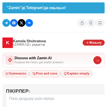
"Zamin"ді Telegram'да оқыңыз!
Kamola Shuhratova
K
Жазылу
«ZAMIN.UZ»
редактор
Discuss with Zamin AI
→
Analyze the news, get useful answers
Summarize
Pros and cons
Explain simply
ПІКІРЛЕР
0