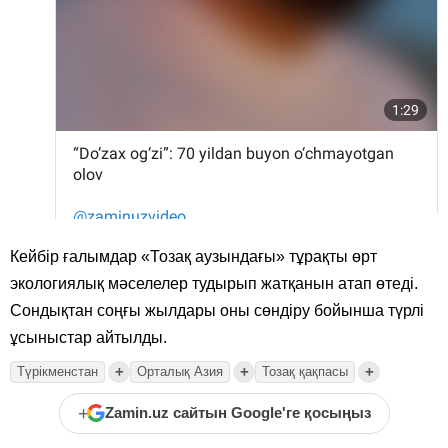
Кейбір ғалымдар «Тозақ аузындағы» тұрақты өрт
экологиялық мәселелер тудырып жатқанын атап өтеді.
Сондықтан соңғы жылдары оны сөндіру бойынша түрлі
ұсыныстар айтылды.
+
+
+
Түрікменстан
Орталық Азия
Тозақ қақпасы
+
Zamin.uz сайтын Google'ге қосыңыз