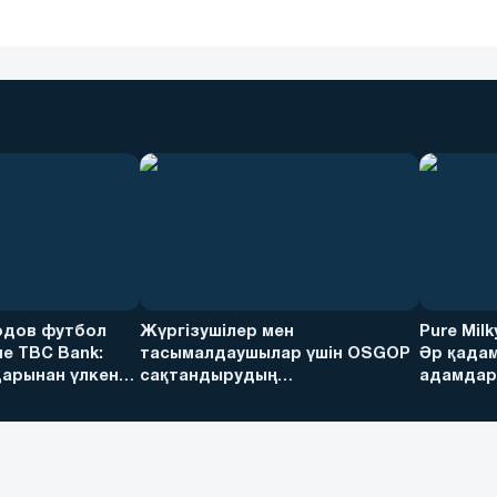
дов футбол
Жүргізушілер мен
Pure Mil
е TBC Bank:
тасымалдаушылар үшін OSGOP
Әр қадам
арынан үлкен
сақтандырудың
адамдарғ
артықшылықтары