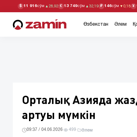
11 916
сўм
13 749
сўм
146
сўм
$
€
₽
¥
▲
28,92
▲
32,19
▼
0,18
Өзбекстан
Әлем
Қ
Орталық Азияда жаз
артуы мүмкін
09:37 / 04.06.2026
·
499
·
Әлем