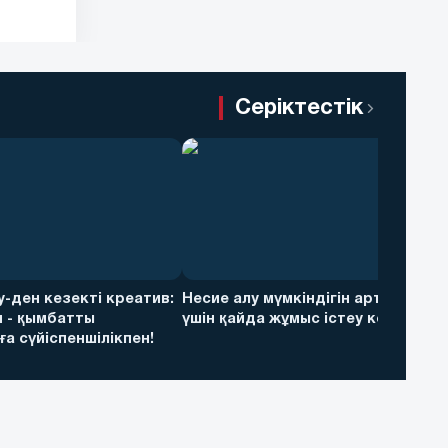
Серіктестік
ky-ден кезекті креатив:
Несие алу мүмкіндігін арттыру
 - қымбатты
үшін қайда жұмыс істеу керек
а сүйіспеншілікпен!