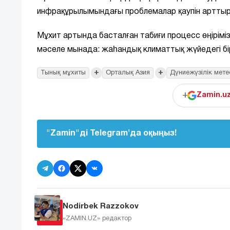
инфрақұрылымындағы проблемалар қаупін арттыр
Мұхит артында басталған табиғи процесс өңірімізд
мәселе мынада: жаһандық климаттық жүйедегі бір
+
+
Тынық мұхиты
Орталық Азия
Дүниежүзілік мет
+
Zamin.u
"Zamin"ді Telegram'да оқыңыз!
Nodirbek Razzokov
«ZAMIN.UZ»
редактор