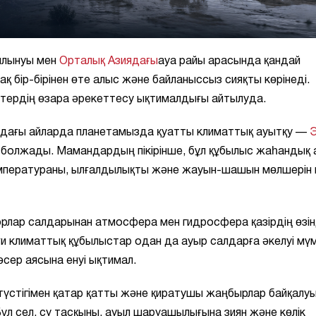
ылынуы мен
Орталық Азиядағы
ауа райы арасында қандай
ақ бір-бірінен өте алыс және байланыссыз сияқты көрінеді.
тердің өзара әрекеттесу ықтималдығы айтылуда.
лдағы айларда планетамызда қуатты климаттық ауытқу —
Э
н болжады. Мамандардың пікірінше, бұл құбылыс жаһандық 
температураны, ылғалдылықты және жауын-шашын мөлшерін 
рлар салдарынан атмосфера мен гидросфера қазірдің өзі
 климаттық құбылыстар одан да ауыр салдарға әкелуі мүм
сер аясына енуі ықтимал.
үстігімен қатар қатты және қиратушы жаңбырлар байқалу
 Бұл сел, су тасқыны, ауыл шаруашылығына зиян және көлік