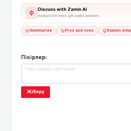
Discuss with Zamin AI
Analyze the news, get useful answers
Summarize
Pros and cons
Explain simp
Пікірлер
0
Жіберу