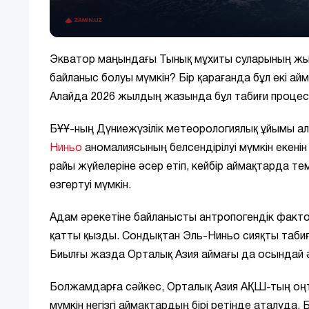
Экватор маңындағы Тынық мұхиты суларының ж
байланыс болуы мүмкін? Бір қарағанда бұл екі айм
Алайда 2026 жылдың жазында бұл табиғи процес
БҰҰ-ның Дүниежүзілік метеорологиялық ұйымы а
Ниньо
аномалиясының белсендірілуі мүмкін екені
райы жүйелеріне әсер етіп, кейбір аймақтарда 
өзгертуі мүмкін.
Адам әрекетіне байланысты антропогендік факто
қатты қызды. Сондықтан Эль-Ниньо сияқты табиғи
Биылғы жазда Орталық Азия аймағы да осындай ә
Болжамдарға сәйкес, Орталық Азия АҚШ-тың оңт
мүмкін негізгі аймақтардың бірі ретінде аталуда.