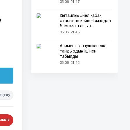
кездесті (фото)
05.06, 21:47
Қытайлық әйел қабақ
і
отасынан кейін 6 жылдан
бері көзін ашып
ұйықтайды
05.06, 21:43
Алименттен қашқан әке
тандырдың ішінен
табылды
05.06, 21:42
ақтау
зылу