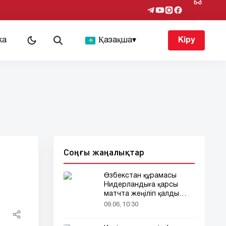
ка
Қазақша
▾
Кіру
Соңғы жаңалықтар
Өзбекстан құрамасы
Нидерландыға қарсы
матчта жеңіліп қалды
(видео)
09.06, 10:30