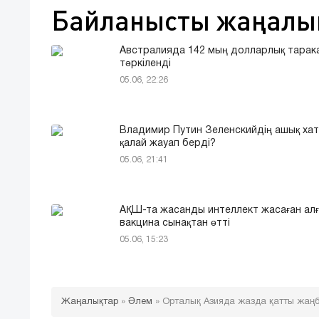
Байланысты жаңалы
Австралияда 142 мың долларлық тарак
тәркіленді
05.06, 22:26
Владимир Путин Зеленскийдің ашық ха
қалай жауап берді?
05.06, 21:41
АҚШ-та жасанды интеллект жасаған ал
вакцина сынақтан өтті
05.06, 15:23
Жаңалықтар
»
Әлем
»
Орталық Азияда жазда қатты жаңб