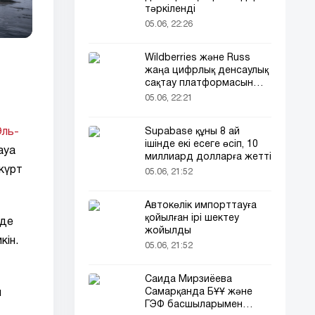
тәркіленді
05.06, 22:26
Wildberries және Russ
жаңа цифрлық денсаулық
сақтау платформасын
іске қосады
05.06, 22:21
ль-
Supabase құны 8 ай
ішінде екі есеге өсіп, 10
ауа
миллиард долларға жетті
күрт
05.06, 21:52
Автокөлік импорттауға
қойылған ірі шектеу
нде
жойылды
кін.
05.06, 21:52
Саида Мирзиёева
Самарқанда БҰҰ және
ы
ГЭФ басшыларымен