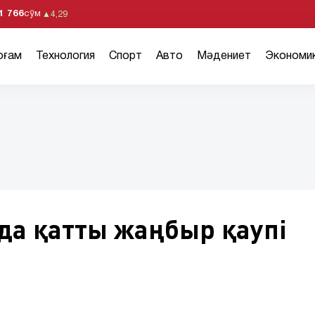
1 766
сўм
▲
4,29
оғам
Технология
Спорт
Авто
Мәдениет
Экономи
да қатты жаңбыр қаупі