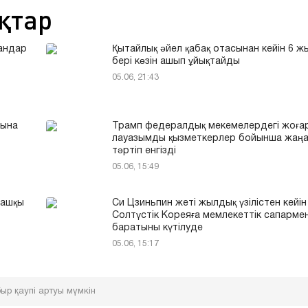
қтар
андар
Қытайлық әйел қабақ отасынан кейін 6 
бері көзін ашып ұйықтайды
05.06, 21:43
тына
Трамп федералдық мекемелердегі жоға
лауазымды қызметкерлер бойынша жаң
тәртіп енгізді
05.06, 15:49
ғашқы
Си Цзиньпин жеті жылдық үзілістен кейін
Солтүстік Кореяға мемлекеттік сапарме
баратыны күтілуде
05.06, 15:17
ыр қаупі артуы мүмкін