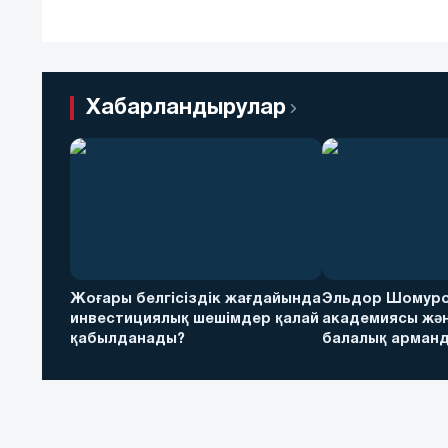
Хабарландырулар
Жоғары белгісіздік жағдайында
Эльдор Шомуро
инвестициялық шешімдер қалай
академиясы жән
қабылданады?
балалық арманд
футболға дейін