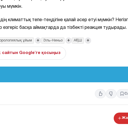
уы мүмкін.
ің климаттық тепе-теңдігіне қалай әсер етуі мүмкін? Негізг
 өзгеріс басқа аймақтарда да тізбекті реакция тудырады.
+
+
+
еорологиялық ұйым
Эль-Ниньо
АҚШ
z сайтын Google'ге қосыңыз
С
Жа