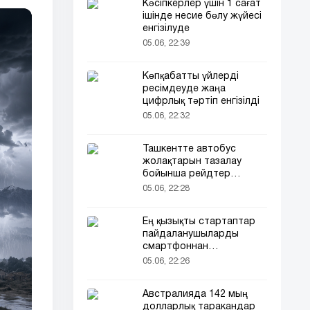
Кәсіпкерлер үшін 1 сағат
ішінде несие бөлу жүйесі
енгізілуде
05.06, 22:39
Көпқабатты үйлерді
ресімдеуде жаңа
цифрлық тәртіп енгізілді
05.06, 22:32
Ташкентте автобус
жолақтарын тазалау
бойынша рейдтер
басталды
05.06, 22:28
Ең қызықты стартаптар
пайдаланушыларды
смартфоннан
алшақтатқысы келеді
05.06, 22:26
Австралияда 142 мың
долларлық таракандар