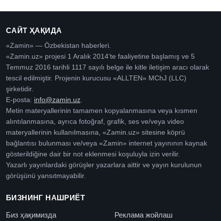
САЙТ ҲАҚИДА
«Zamin» — Özbekistan haberleri.
«Zamin.uz» projesi 1 Aralık 2014’te faaliyetine başlamış ve 5
Temmuz 2016 tarihli 1117 sayılı belge ile kitle iletişim aracı olarak
tescil edilmiştir. Projenin kurucusu «ALLTEN» MChJ (LLC)
şirketidir.
E-posta:
info@zamin.uz
.
Metin materyallerinin tamamen kopyalanmasına veya kısmen
alıntılanmasına, ayrıca fotoğraf, grafik, ses ve/veya video
materyallerinin kullanılmasına, «Zamin.uz» sitesine köprü
bağlantısı bulunması ve/veya «Zamin» internet yayınının kaynak
gösterildiğine dair bir not eklenmesi koşuluyla izin verilir.
Yazarlı yayınlardaki görüşler yazarlara aittir ve yayın kurulunun
görüşünü yansıtmayabilir.
БИЗНИНГ НАШРИЁТ
Биз ҳақимизда
Реклама жойлаш