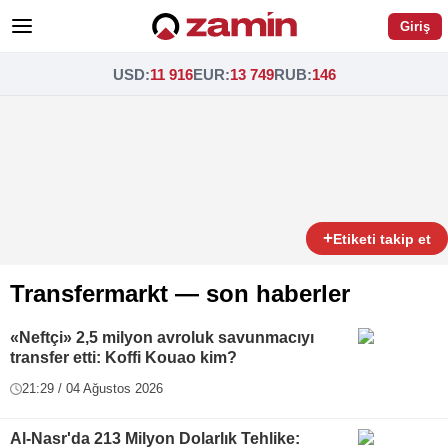
Giriş
USD
:
11 916
EUR
:
13 749
RUB
:
146
+
Etiketi takip et
Transfermarkt — son haberler
«Neftçi» 2,5 milyon avroluk savunmacıyı
transfer etti: Koffi Kouao kim?
21:29 / 04 Ağustos 2026
Al-Nasr'da 213 Milyon Dolarlık Tehlike: