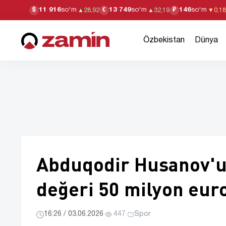
11 916
so'm
13 749
so'm
146
so'm
$
€
₽
▲
28,92
▲
32,19
▼
0,18
Özbekistan
Dünya
Abduqodir Husanov'u
değeri 50 milyon eur
16:26 / 03.06.2026
·
447
·
Spor