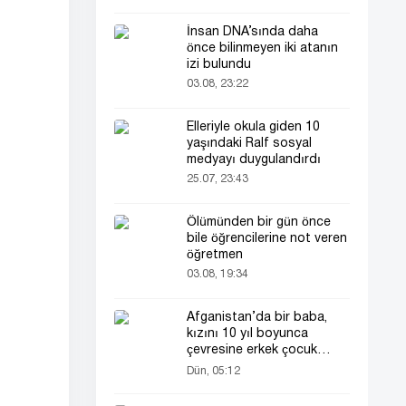
İnsan DNA’sında daha
önce bilinmeyen iki atanın
izi bulundu
03.08, 23:22
Elleriyle okula giden 10
yaşındaki Ralf sosyal
medyayı duygulandırdı
25.07, 23:43
Ölümünden bir gün önce
bile öğrencilerine not veren
öğretmen
03.08, 19:34
Afganistan’da bir baba,
kızını 10 yıl boyunca
çevresine erkek çocuk
olarak tanıttı
Dün, 05:12