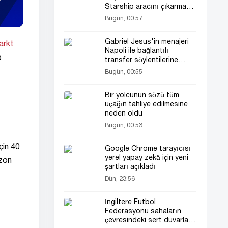
Starship aracını çıkarmaya
çalışıyor
Bugün, 00:57
Gabriel Jesus'in menajeri
arkt
Napoli ile bağlantılı
o
transfer söylentilerine
açıklık getirdi
Bugün, 00:55
Bir yolcunun sözü tüm
uçağın tahliye edilmesine
neden oldu
Bugün, 00:53
çin 40
Google Chrome tarayıcısı
yerel yapay zekâ için yeni
ezon
şartları açıkladı
Dün, 23:56
İngiltere Futbol
Federasyonu sahaların
çevresindeki sert duvarları