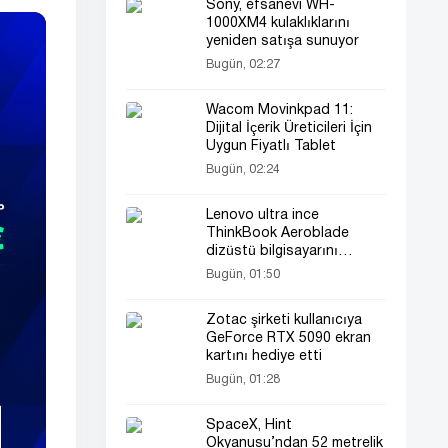
Sony, efsanevi WH-
1000XM4 kulaklıklarını
yeniden satışa sunuyor
Bugün, 02:27
Wacom Movinkpad 11:
Dijital İçerik Üreticileri İçin
Uygun Fiyatlı Tablet
Bugün, 02:24
Lenovo ultra ince
ThinkBook Aeroblade
dizüstü bilgisayarını
tanıtmaya hazırlanıyor
Bugün, 01:50
Zotac şirketi kullanıcıya
GeForce RTX 5090 ekran
kartını hediye etti
Bugün, 01:28
SpaceX, Hint
Okyanusu’ndan 52 metrelik