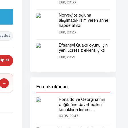
yasakladı
Dün, 23:36
Norveç'te oğluna
alışılmadık isim veren anne
hapse atıldı
Dün, 23:28
aydet
Efsanevi Quake oyunu için
yeni ücretsiz eklenti çıktı
Dün, 23:21
ip et
→
En çok okunan
Ronaldo ve Georgina’nın
düğününe davet edilen
konukların listesi
gündemde
03.08, 22:47