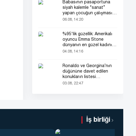
Babasının pasaportuna
siyah kalemle “sanat”
yapan çocuğun çalışması
herkesin dikkatini çekti
06.08, 14:20
%95'lik güzellik: Amerikalı
oyuncu Emma Stone
dünyanın en güzel kadını
seçildi!
04.08, 14:16
Ronaldo ve Georgina’nın
düğününe davet edilen
konukların listesi
gündemde
03.08, 22:47
İş birliği