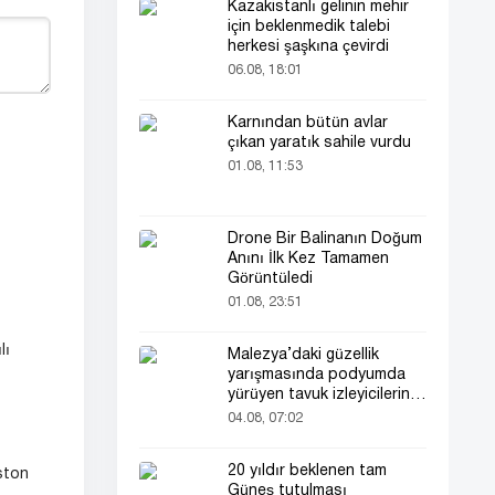
Kazakistanlı gelinin mehir
için beklenmedik talebi
herkesi şaşkına çevirdi
06.08, 18:01
Karnından bütün avlar
çıkan yaratık sahile vurdu
01.08, 11:53
Drone Bir Balinanın Doğum
Anını İlk Kez Tamamen
Görüntüledi
01.08, 23:51
lı
Malezya’daki güzellik
yarışmasında podyumda
yürüyen tavuk izleyicilerin
ilgisini çekti
04.08, 07:02
20 yıldır beklenen tam
ston
Güneş tutulması