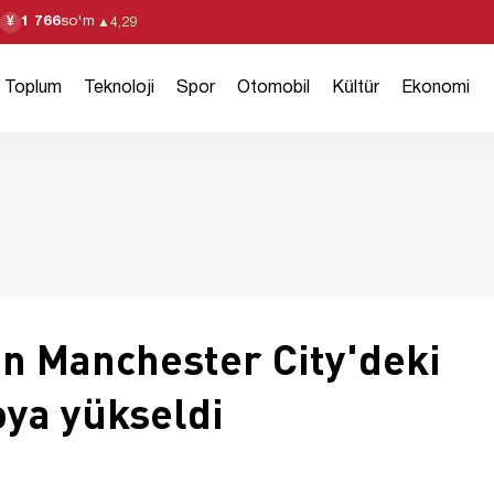
1 766
so'm
¥
▲
4,29
Toplum
Teknoloji
Spor
Otomobil
Kültür
Ekonomi
n Manchester City'deki
oya yükseldi