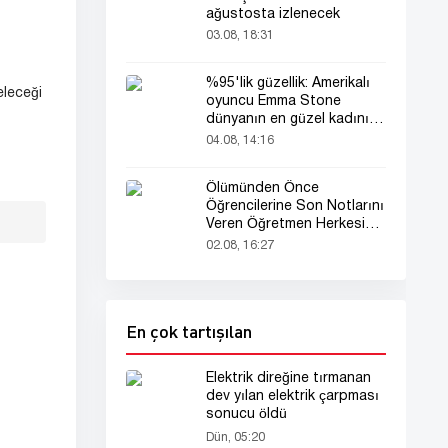
ağustosta izlenecek
03.08, 18:31
%95'lik güzellik: Amerikalı
eleceği
oyuncu Emma Stone
dünyanın en güzel kadını
seçildi!
04.08, 14:16
Ölümünden Önce
Öğrencilerine Son Notlarını
Veren Öğretmen Herkesi
Derinden Etkiledi
02.08, 16:27
En çok tartışılan
Elektrik direğine tırmanan
dev yılan elektrik çarpması
sonucu öldü
Dün, 05:20