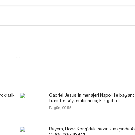
…
rokratik
Gabriel Jesus'in menajeri Napoli ile bağlantı
transfer söylentilerine açıklık getirdi
Bugün, 00:55
Bayern, Hong Kong’daki hazırlık maçında A
Villa’yı mağlup etti