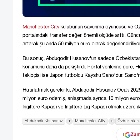
Manchester City
kulübünün savunma oyuncusu ve Özbe
portalındaki transfer değeri önemli ölçüde arttı. Günc
artarak şu anda 50 milyon euro olarak değerlendiriliyor
Bu sonuç, Abduqodir Husanov'un sadece Özbekistan'ın 
konumunu daha da pekiştirdi. Portal verilerine göre, 
takipçisi ise Japon futbolcu Kayshu Sano'dur. Sano'n
Hatırlatmak gerekir ki, Abduqodir Husanov Ocak 2025't
milyon euro ödemiş, anlaşmada ayrıca 10 milyon eurolu
İngiltere Kupası ve İngiltere Lig Kupası olmak üzere i
+
+
Abdukodir Khusanov
Manchester City
Özbekistan
+
Zam