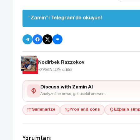
"Zamin"i Telegram'da okuyun!
Nodirbek Razzokov
«ZAMIN.UZ»
editör
Discuss with Zamin AI
Analyze the news, get useful answers
Summarize
Pros and cons
Explain simp
Yorumlar
0