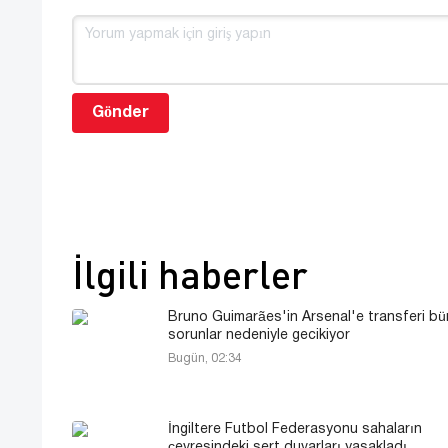
Gönder
İlgili haberler
Bruno Guimarães'in Arsenal'e transferi bü
sorunlar nedeniyle gecikiyor
Bugün, 02:34
İngiltere Futbol Federasyonu sahaların
çevresindeki sert duvarları yasakladı