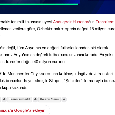
kistan milli takımının üyesi
Abduqodir Husanov
'un
Transferm
ellenen verilere göre, Özbekistanlı stoperin değeri 15 milyon eur
.
değil, tüm Asya'nın en değerli futbolcularından biri olarak
Husanov Asya'nın en değerli futbolcusu unvanını korudu. En yakın
un transfer değeri 40 milyon eurodur.
e Manchester City kadrosuna katılmıştı. İngiliz devi transferi i
k bonuslar da yer almıştı. Stoper, "Şehirliler" formasıyla bu s
ki kupa kazandı.
+
+
+
Transfermarkt
Keishu Sano
in.uz'u Google'a ekleyin