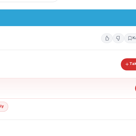
K
Tak
ly