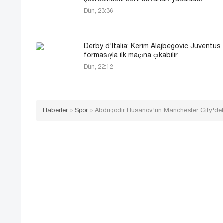
Dün, 23:36
Derby d'Italia: Kerim Alajbegovic Juventus
formasıyla ilk maçına çıkabilir
Dün, 22:12
Haberler
»
Spor
»
Abduqodir Husanov'un Manchester City'deki