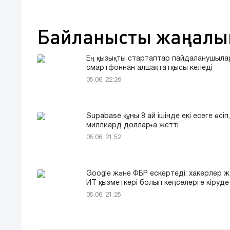
Байланысты жаңалы
Ең қызықты стартаптар пайдаланушыл
смартфоннан алшақтатқысы келеді
05.06, 22:26
Supabase құны 8 ай ішінде екі есеге өсіп,
миллиард долларға жетті
05.06, 21:52
Google және ФБР ескертеді: хакерлер ж
ИТ қызметкері болып кеңселерге кіруде
05.06, 21:25