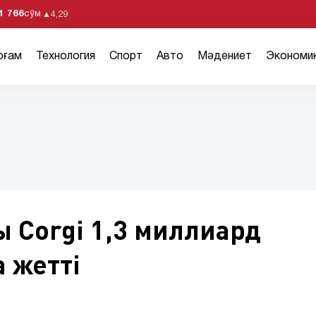
1 766
сўм
▲
4,29
оғам
Технология
Спорт
Авто
Мәдениет
Экономи
 Corgi 1,3 миллиард
 жетті