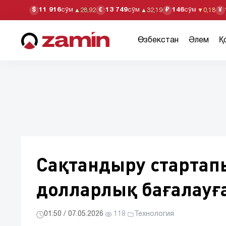
11 916
сўм
13 749
сўм
146
сўм
$
€
₽
¥
▲
28,92
▲
32,19
▼
0,18
Өзбекстан
Әлем
Қ
Сақтандыру стартапы
долларлық бағалауға
01:50 / 07.05.2026
·
118
·
Технология