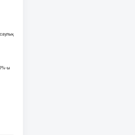
саулық
0%-ы