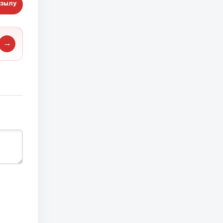
зылу
→