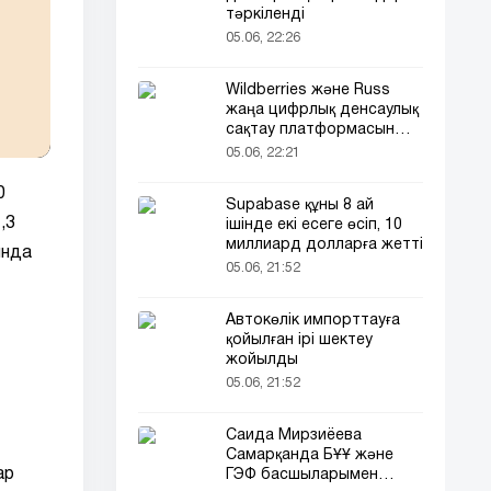
тәркіленді
05.06, 22:26
Wildberries және Russ
жаңа цифрлық денсаулық
сақтау платформасын
іске қосады
05.06, 22:21
0
Supabase құны 8 ай
,3
ішінде екі есеге өсіп, 10
миллиард долларға жетті
ында
05.06, 21:52
Автокөлік импорттауға
қойылған ірі шектеу
жойылды
05.06, 21:52
Саида Мирзиёева
Самарқанда БҰҰ және
ар
ГЭФ басшыларымен