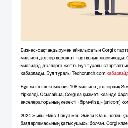
Бизнес-сақтандырумен айналысатын Corgi старта
миллион доллар қаражат тартқанын жариялады. 
миллиард долларға жетті. Бұл туралы стартаптың
хабарлады. Бұл туралы Techcrunch.com
хабарлай
Бұл жетістік компания 108 миллион долларлық Seri
тіркелді. Осылайша, Corgi өз қызметі кезінде ба
акселераторының кезекті «бірмүйізді» (unicorn) 
2024 жылы Нико Лакуа мен Эмили Юань негізін қ
бағдарламасының қатысушысы болған. Corgi клиент