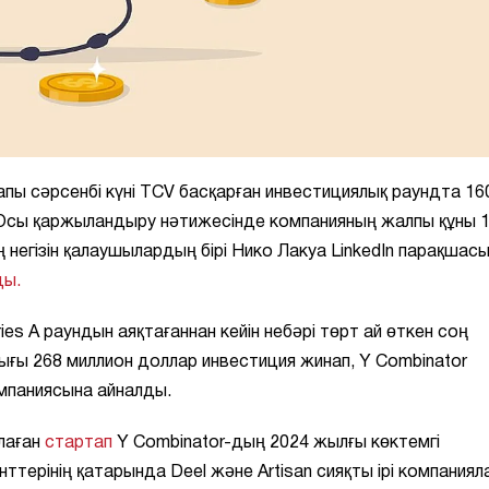
пы сәрсенбі күні TCV басқарған инвестициялық раундта 16
Осы қаржыландыру нәтижесінде компанияның жалпы құны 1
 негізін қалаушылардың бірі Нико Лакуа LinkedIn парақшас
ды.
es A раундын аяқтағаннан кейін небәрі төрт ай өткен соң
рлығы 268 миллион доллар инвестиция жинап, Y Combinator
компаниясына айналды.
алаған
стартап
Y Combinator-дың 2024 жылғы көктемгі
терінің қатарында Deel және Artisan сияқты ірі компаниял