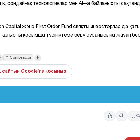
дік, сондай-ақ технологиялар мен AI-ға байланысты сақтан
on Capital және First Order Fund сияқты инвесторлар да қат
а қатысты қосымша түсініктеме беру сұранысына жауап бе
+
+
Y Combinator
z сайтын Google'ге қосыңыз
С