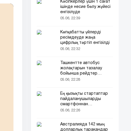
Кәсіпкерлер үшін 1 сағат
ішінде несие бөлу жүйесі
енгізілуде
05.06, 22:39
Көпқабатты үйлерді
ресімдеуде жаңа
цифрлық тәртіп енгізілді
05.06, 22:32
Ташкентте автобус
жолақтарын тазалау
бойынша рейдтер
басталды
05.06, 22:28
Ең қызықты стартаптар
пайдаланушыларды
смартфоннан
алшақтатқысы келеді
05.06, 22:26
Австралияда 142 мың
долларлық таракандар