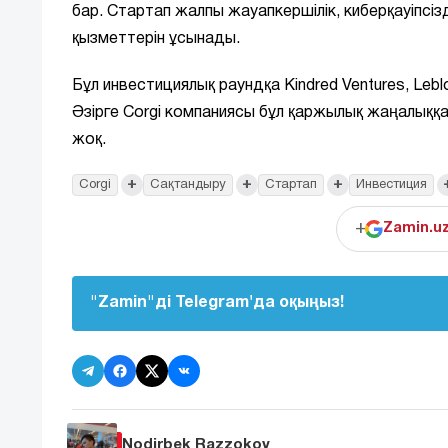
бар. Стартап жалпы жауапкершілік, киберқауіпсіз
қызметтерін ұсынады.
Бұл инвестициялық раундқа Kindred Ventures, Lebl
Әзірге Corgi компаниясы бұл қаржылық жаңалыққ
жоқ.
+
+
+
Corgi
Сақтандыру
Стартап
Инвестиция
+
Zamin.u
"Zamin"ді Telegram'да оқыңыз!
Nodirbek Razzokov