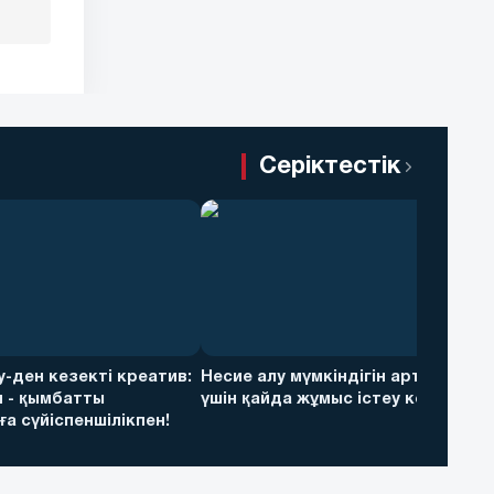
Серіктестік
ky-ден кезекті креатив:
Несие алу мүмкіндігін арттыру
 - қымбатты
үшін қайда жұмыс істеу керек
а сүйіспеншілікпен!