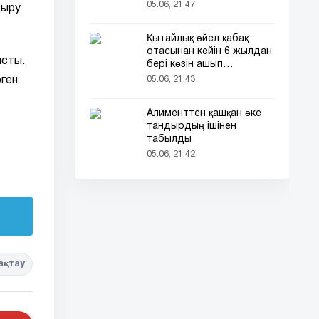
кездесті (фото)
05.06, 21:47
дыру
Қытайлық әйел қабақ
отасынан кейін 6 жылдан
ысты.
бері көзін ашып
ұйықтайды
рген
05.06, 21:43
Алименттен қашқан әке
тандырдың ішінен
табылды
05.06, 21:42
ақтау