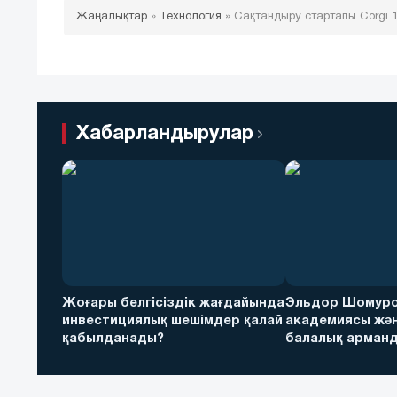
Жаңалықтар
»
Технология
»
Сақтандыру стартапы Corgi 
Хабарландырулар
Жоғары белгісіздік жағдайында
Эльдор Шомуро
инвестициялық шешімдер қалай
академиясы жән
қабылданады?
балалық арманд
футболға дейін