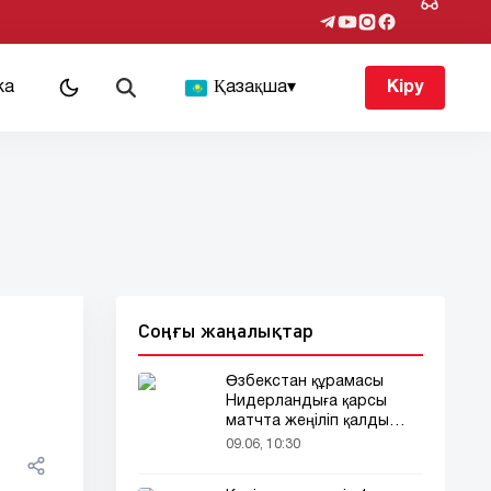
ка
Қазақша
▾
Кіру
Соңғы жаңалықтар
Өзбекстан құрамасы
Нидерландыға қарсы
матчта жеңіліп қалды
(видео)
09.06, 10:30