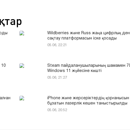
қтар
арды
Wildberries және Russ жаңа цифрлық ден
сақтау платформасын іске қосады
05.06, 22:21
 10
Steam пайдаланушыларының шамамен 7
Windows 11 жүйесіне көшті
05.06, 21:27
алған
iPhone және жерсеріктердің қорғанысын
бұзатын лазерлік кешен таныстырылды
05.06, 20:52