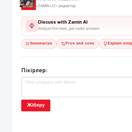
«ZAMIN.UZ»
редактор
Discuss with Zamin AI
Analyze the news, get useful answers
Summarize
Pros and cons
Explain simp
Пікірлер
0
Жіберу