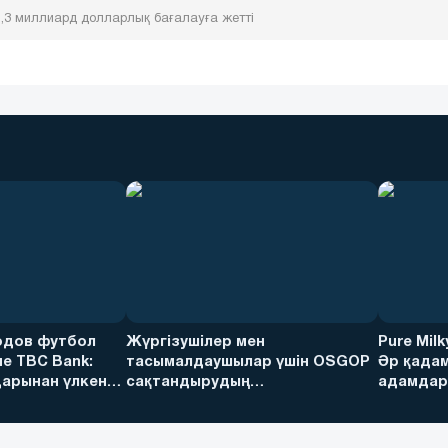
1,3 миллиард долларлық бағалауға жетті
дов футбол
Жүргізушілер мен
Pure Mil
е TBC Bank:
тасымалдаушылар үшін OSGOP
Әр қадам
арынан үлкен
сақтандырудың
адамдарғ
артықшылықтары