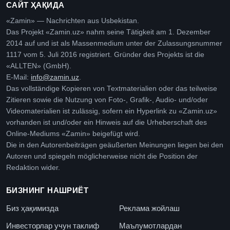
САЙТ ҲАҚИДА
«Zamin» — Nachrichten aus Usbekistan.
Das Projekt «Zamin.uz» nahm seine Tätigkeit am 1. Dezember
2014 auf und ist als Massenmedium unter der Zulassungsnummer
1117 vom 5. Juli 2016 registriert. Gründer des Projekts ist die
«ALLTEN» (GmbH).
E-Mail:
info@zamin.uz
.
Das vollständige Kopieren von Textmaterialien oder das teilweise
Zitieren sowie die Nutzung von Foto-, Grafik-, Audio- und/oder
Videomaterialien ist zulässig, sofern ein Hyperlink zu «Zamin.uz»
vorhanden ist und/oder ein Hinweis auf die Urheberschaft des
Online-Mediums «Zamin» beigefügt wird.
Die in den Autorenbeiträgen geäußerten Meinungen liegen bei den
Autoren und spiegeln möglicherweise nicht die Position der
Redaktion wider.
БИЗНИНГ НАШРИЁТ
Биз ҳақимизда
Реклама жойлаш
Инвесторлар учун таклиф
Маълумотлардан