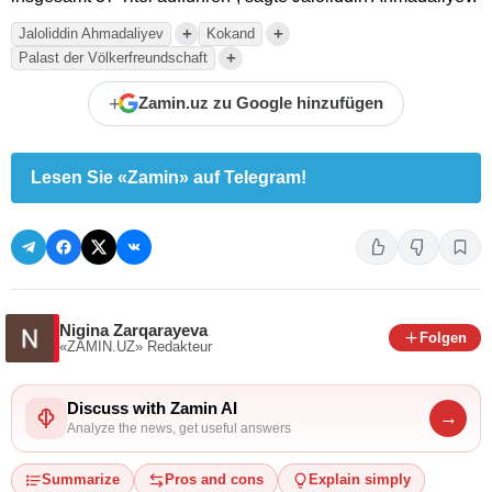
+
+
Jaloliddin Ahmadaliyev
Kokand
+
Palast der Völkerfreundschaft
+
Zamin.uz zu Google hinzufügen
Lesen Sie «Zamin» auf Telegram!
Nigina Zarqarayeva
Folgen
«ZAMIN.UZ»
Redakteur
Discuss with Zamin AI
→
Analyze the news, get useful answers
Summarize
Pros and cons
Explain simply