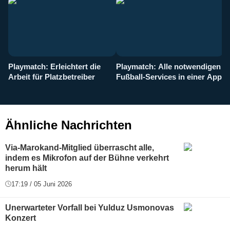
Playmatch: Erleichtert die
Playmatch: Alle notwendigen
W
Arbeit für Platzbetreiber
Fußball-Services in einer App
I
b
g
Ähnliche Nachrichten
Via-Marokand-Mitglied überrascht alle,
indem es Mikrofon auf der Bühne verkehrt
herum hält
17:19 / 05 Juni 2026
Unerwarteter Vorfall bei Yulduz Usmonovas
Konzert