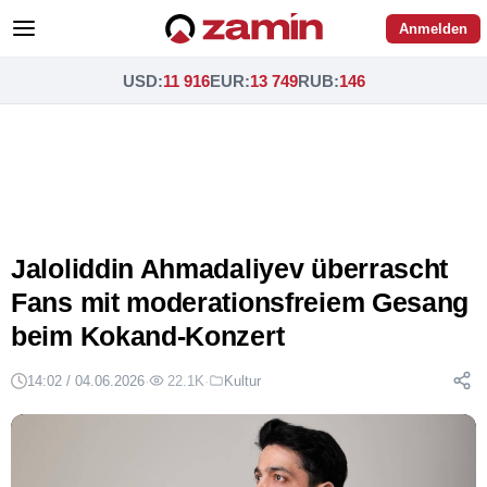
Anmelden
USD
:
11 916
EUR
:
13 749
RUB
:
146
Jaloliddin Ahmadaliyev überrascht
Fans mit moderationsfreiem Gesang
beim Kokand-Konzert
14:02 / 04.06.2026
·
22.1K
·
Kultur