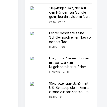
10-jähriger Ralf, der auf
den Händen zur Schule
geht, berührt viele im Netz
25.07, 23:43
Lehrer benotete seine
Schüler noch einen Tag vor
seinem Tod
03.08, 19:34
Die „Kunst“ eines Jungen
mit schwarzem
Kugelschreiber auf dem
Pass seines Vaters zieht
Gestern, 14:20
alle Blicke auf sich
95-prozentige Schönheit:
US-Schauspielerin Emma
Stone zur schönsten Frau
der Welt gekürt
04.08, 14:16