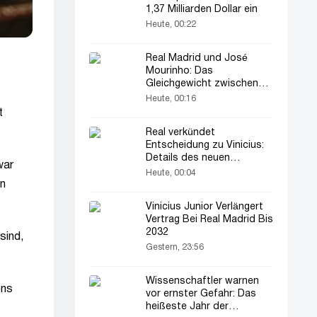
1,37 Milliarden Dollar ein
Heute, 00:22
Real Madrid und José
Mourinho: Das
Gleichgewicht zwischen
Stars und Defensive
Heute, 00:16
t
Real verkündet
Entscheidung zu Vinicius:
Details des neuen
war
Vertrags...
Heute, 00:04
en
Vinicius Junior Verlängert
Vertrag Bei Real Madrid Bis
2032
sind,
Gestern, 23:56
Wissenschaftler warnen
ens
vor ernster Gefahr: Das
heißeste Jahr der