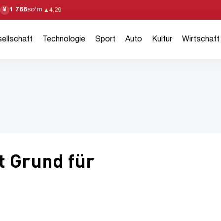
1 766
so'm
¥
▲
4,29
ellschaft
Technologie
Sport
Auto
Kultur
Wirtschaft
t Grund für