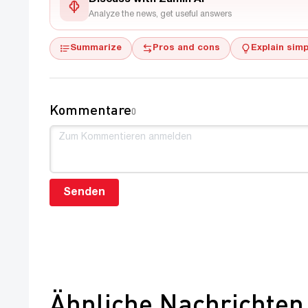
Analyze the news, get useful answers
Summarize
Pros and cons
Explain simp
Kommentare
0
Senden
Ähnliche Nachrichten