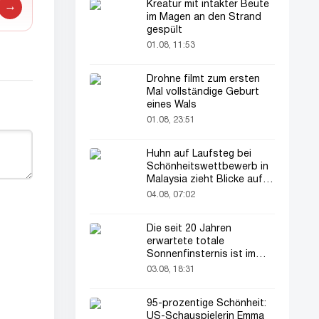
Kreatur mit intakter Beute
→
im Magen an den Strand
gespült
01.08, 11:53
Drohne filmt zum ersten
Mal vollständige Geburt
eines Wals
01.08, 23:51
Huhn auf Laufsteg bei
Schönheitswettbewerb in
Malaysia zieht Blicke auf
sich
04.08, 07:02
Die seit 20 Jahren
erwartete totale
Sonnenfinsternis ist im
August zu sehen
03.08, 18:31
95-prozentige Schönheit:
US-Schauspielerin Emma