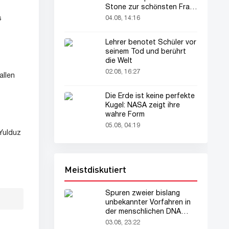
Stone zur schönsten Frau
der Welt gekürt
04.08, 14:16
s
Lehrer benotet Schüler vor
seinem Tod und berührt
die Welt
02.08, 16:27
allen
Die Erde ist keine perfekte
Kugel: NASA zeigt ihre
wahre Form
05.08, 04:19
Yulduz
Meistdiskutiert
Spuren zweier bislang
unbekannter Vorfahren in
der menschlichen DNA
entdeckt
03.08, 23:22