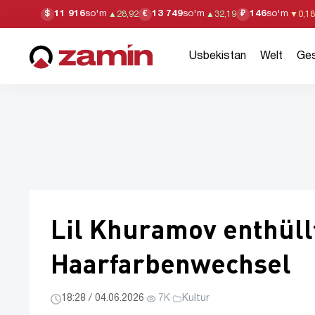
11 916
so'm
13 749
so'm
146
so'm
$
€
₽
▲
28,92
▲
32,19
▼
0,18
Usbekistan
Welt
Ges
Lil Khuramov enthüll
Haarfarbenwechsel
18:28 / 04.06.2026
·
7K
·
Kultur