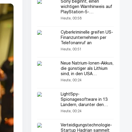
Sony beginnt, einen
wichtigen Warnhinweis auf
PlayStation-5-
Verpackungen zu drucken
Heute, 00:58
Cyberkriminelle greifen US-
Finanzunternehmen per
Telefonanruf an
Heute, 00:51
Neue Natrium-Ionen-Akkus,
die günstiger als Lithium
sind, in den USA
vorgestellt
Heute, 00:24
LightSpy-
Spionagesoftware in 13
Ländern, darunter den
USA, entdeckt
Heute, 00:24
Verteidigungstechnologie-
Startup Hadrian sammelt