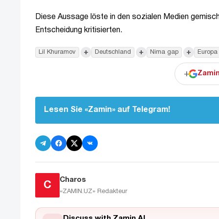
Diese Aussage löste in den sozialen Medien gemischt
Entscheidung kritisierten.
+
+
+
Lil Khuramov
Deutschland
Nima gap
Europa
+
Zamin
Lesen Sie «Zamin» auf Telegram!
Charos
C
«ZAMIN.UZ»
Redakteur
Discuss with Zamin AI