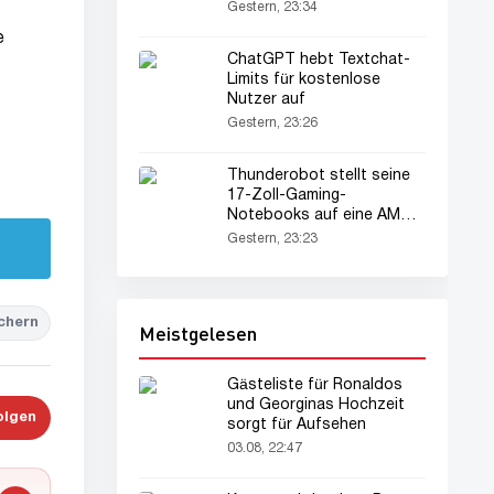
Geschichte steht bevor
Gestern, 23:34
e
ChatGPT hebt Textchat-
Limits für kostenlose
Nutzer auf
Gestern, 23:26
Thunderobot stellt seine
17-Zoll-Gaming-
Notebooks auf eine AMD-
Plattform um
Gestern, 23:23
chern
Meistgelesen
Gästeliste für Ronaldos
und Georginas Hochzeit
olgen
sorgt für Aufsehen
03.08, 22:47