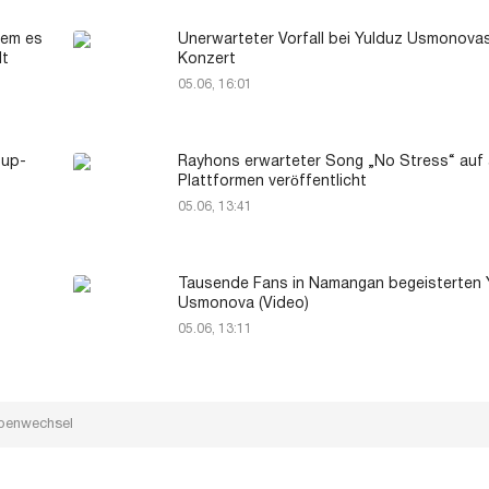
dem es
Unerwarteter Vorfall bei Yulduz Usmonova
lt
Konzert
05.06, 16:01
-up-
Rayhons erwarteter Song „No Stress“ auf 
Plattformen veröffentlicht
05.06, 13:41
Tausende Fans in Namangan begeisterten 
Usmonova (Video)
05.06, 13:11
arbenwechsel