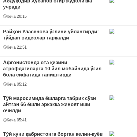
Абдуқодир Ҳусанов оғир жудоликка
учради
Кеча 20:15
Райҳон Уласенова ўғлини уйлантирди:
тўйдан видеолар тарқалди
Кеча 21:51
Афғонистонда ота қизини
атрофдагиларга 10 йил мобайнида ўғил
бола сифатида таништирди
Кеча 05:12
Тўй маросимида ёшларга табрик сўзи
айтган 66 ёшли эркакка жиноят иши
очилди
Кеча 05:41
Тўй куни қабристонга борган келин-куёв