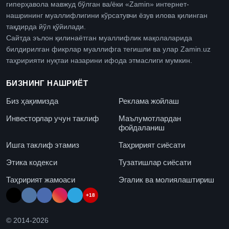
гиперҳавола мавжуд бўлган ва/ёки «Zamin» интернет-
нашрининг муаллифлигини кўрсатувчи ёзув илова қилинган
тақдирда йўл қўйилади.
Сайтда эълон қилинаётган муаллифлик мақолаларида
билдирилган фикрлар муаллифга тегишли ва улар Zamin.uz
таҳририяти нуқтаи назарини ифода этмаслиги мумкин.
БИЗНИНГ НАШРИЁТ
Биз ҳақимизда
Реклама жойлаш
Инвесторлар учун таклиф
Маълумотлардан
фойдаланиш
Ишга таклиф этамиз
Таҳририят сиёсати
Этика кодекси
Тузатишлар сиёсати
Таҳририят жамоаси
Эгалик ва молиялаштириш
+18
© 2014-
2026