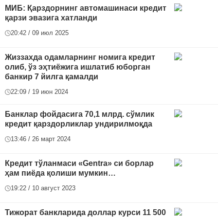
МИБ: Қарздорнинг автомашинаси кредит
қарзи эвазига хатланди
20:42 / 09 июл 2025
Жиззахда одамларнинг номига кредит
олиб, ўз эҳтиёжига ишлатиб юборган
банкир 7 йилга қамалди
22:09 / 19 июн 2024
Банклар фойдасига 70,1 млрд. сўмлик
кредит қарздорликлар ундирилмоқда
13:46 / 26 март 2024
Кредит тўланмаси «Gentra» си борлар
ҳам пиёда қолиши мумкин…
19:22 / 10 август 2023
Тижорат банкларида доллар курси 11 500