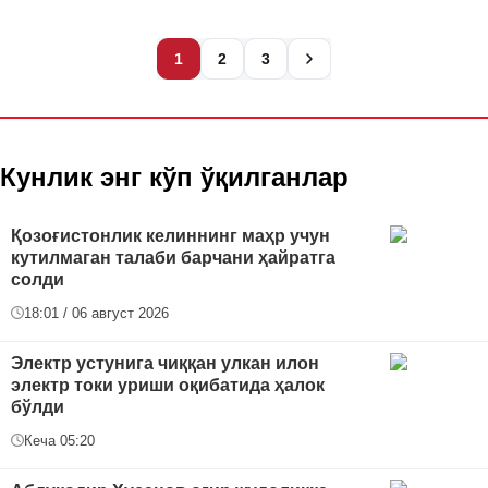
1
2
3
Кунлик энг кўп ўқилганлар
Қозоғистонлик келиннинг маҳр учун
кутилмаган талаби барчани ҳайратга
солди
18:01 / 06 август 2026
Электр устунига чиққан улкан илон
электр токи уриши оқибатида ҳалок
бўлди
Кеча 05:20