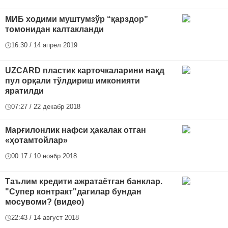
МИБ ходими муштумзўр “қарздор”
томонидан калтакланди
16:30 / 14 апрел 2019
UZCARD пластик карточкаларини нақд
пул орқали тўлдириш имконияти
яратилди
07:27 / 22 декабр 2018
Марғилонлик нафси ҳакалак отган
«ҳотамтойлар»
00:17 / 10 ноябр 2018
Таълим кредити ажратаётган банклар.
"Супер контракт"дагилар бундан
мосувоми? (видео)
22:43 / 14 август 2018