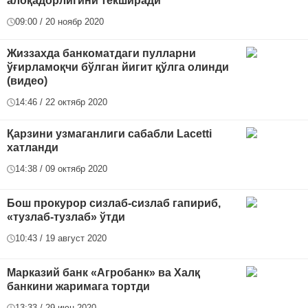
алоқадорлигини текширади
09:00 / 20 ноябр 2020
Жиззахда банкоматдаги пулларни
ўғирламоқчи бўлган йигит қўлга олинди
(видео)
14:46 / 22 октябр 2020
Қарзини узмаганлиги сабабли Lacetti
хатланди
14:38 / 09 октябр 2020
Бош прокурор сизлаб-сизлаб гапириб,
«тузлаб-тузлаб» ўтди
10:43 / 19 август 2020
Марказий банк «Агробанк» ва Халқ
банкини жаримага тортди
13:33 / 29 июн 2020