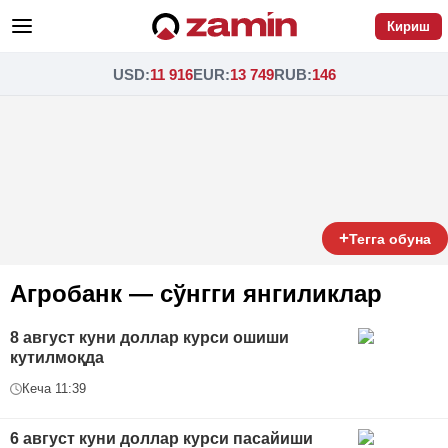
Кириш
USD
:
11 916
EUR
:
13 749
RUB
:
146
+
Тегга обуна
Агробанк — сўнгги янгиликлар
8 август куни доллар курси ошиши
кутилмоқда
Кеча 11:39
6 август куни доллар курси пасайиши