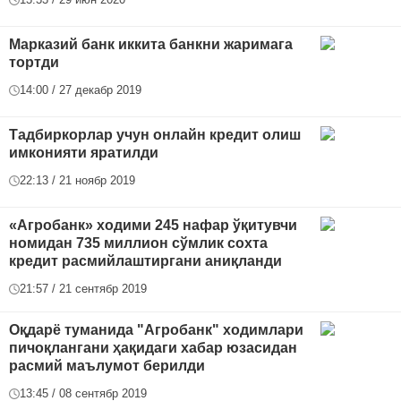
Марказий банк иккита банкни жаримага
тортди
14:00 / 27 декабр 2019
Тадбиркорлар учун онлайн кредит олиш
имконияти яратилди
22:13 / 21 ноябр 2019
«Агробанк» ходими 245 нафар ўқитувчи
номидан 735 миллион сўмлик сохта
кредит расмийлаштиргани аниқланди
21:57 / 21 сентябр 2019
Оқдарё туманида "Агробанк" ходимлари
пичоқлангани ҳақидаги хабар юзасидан
расмий маълумот берилди
13:45 / 08 сентябр 2019