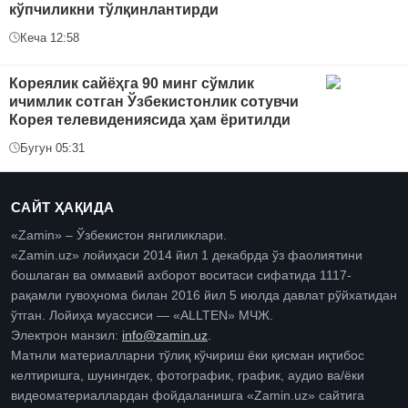
кўпчиликни тўлқинлантирди
Кеча 12:58
Кореялик сайёҳга 90 минг сўмлик
ичимлик сотган Ўзбекистонлик сотувчи
Корея телевидениясида ҳам ёритилди
Бугун 05:31
САЙТ ҲАҚИДА
«Zamin» – Ўзбекистон янгиликлари.
«Zamin.uz» лойиҳаси 2014 йил 1 декабрда ўз фаолиятини
бошлаган ва оммавий ахборот воситаси сифатида 1117-
рақамли гувоҳнома билан 2016 йил 5 июлда давлат рўйхатидан
ўтган. Лойиҳа муассиси — «ALLTEN» МЧЖ.
Электрон манзил:
info@zamin.uz
.
Матнли материалларни тўлиқ кўчириш ёки қисман иқтибос
келтиришга, шунингдек, фотографик, график, аудио ва/ёки
видеоматериаллардан фойдаланишга «Zamin.uz» сайтига