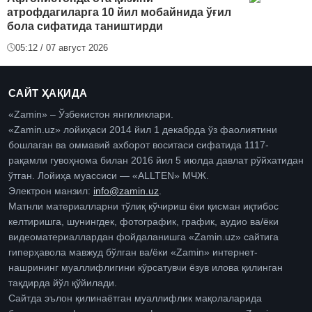
атрофдагиларга 10 йил мобайнида ўғил
бола сифатида таништирди
05:12 / 07 август 2026
САЙТ ҲАҚИДА
«Zamin» – Ўзбекистон янгиликлари.
«Zamin.uz» лойиҳаси 2014 йил 1 декабрда ўз фаолиятини
бошлаган ва оммавий ахборот воситаси сифатида 1117-
рақамли гувоҳнома билан 2016 йил 5 июлда давлат рўйхатидан
ўтган. Лойиҳа муассиси — «ALLTEN» МЧЖ.
Электрон манзил:
info@zamin.uz
.
Матнли материалларни тўлиқ кўчириш ёки қисман иқтибос
келтиришга, шунингдек, фотографик, график, аудио ва/ёки
видеоматериаллардан фойдаланишга «Zamin.uz» сайтига
гиперҳавола мавжуд бўлган ва/ёки «Zamin» интернет-
нашрининг муаллифлигини кўрсатувчи ёзув илова қилинган
тақдирда йўл қўйилади.
Сайтда эълон қилинаётган муаллифлик мақолаларида