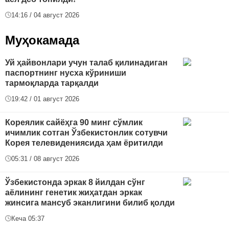
14:16 / 04 август 2026
Муҳокамада
Уй ҳайвонлари учун талаб қилинадиган
паспортнинг нусха кўриниши
тармоқларда тарқалди
19:42 / 01 август 2026
Кореялик сайёҳга 90 минг сўмлик
ичимлик сотган Ўзбекистонлик сотувчи
Корея телевидениясида ҳам ёритилди
05:31 / 08 август 2026
Ўзбекистонда эркак 8 йилдан сўнг
аёлининг генетик жиҳатдан эркак
жинсига мансуб эканлигини билиб қолди
Кеча 05:37