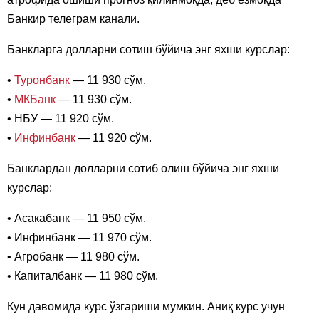
Банкир телеграм канали.
Банкларга долларни сотиш бўйича энг яхши курслар:
•
Туронбанк
— 11 930 сўм.
•
МКБанк
— 11 930 сўм.
• НБУ — 11 920 сўм.
•
Инфинбанк
— 11 920 сўм.
Банклардан долларни сотиб олиш бўйича энг яхши
курслар:
• Асакабанк — 11 950 сўм.
• Инфинбанк — 11 970 сўм.
• Агробанк — 11 980 сўм.
• Капиталбанк — 11 980 сўм.
Кун давомида курс ўзгариши мумкин. Аниқ курс учун