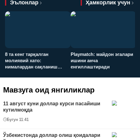
Эълонлар
Ҳамкорлик учун
8 та кенг тарқалган
Playmatch: майдон эгалари
P
молиявий хато:
ишини анча
у
нималардан сақланиш
енгиллаштиради
х
керак?
Мавзуга оид янгиликлар
11 август куни доллар курси пасайиши
кутилмоқда
Бугун 11:41
Ўзбекистонда доллар олиш қоидалари