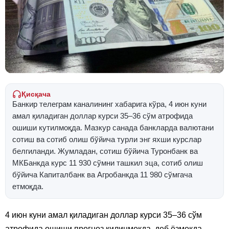
Қисқача
Банкир телеграм каналининг хабарига кўра, 4 июн куни
амал қиладиган доллар курси 35–36 сўм атрофида
ошиши кутилмоқда. Мазкур санада банкларда валютани
сотиш ва сотиб олиш бўйича турли энг яхши курслар
белгиланди. Жумладан, сотиш бўйича Туронбанк ва
МКБанкда курс 11 930 сўмни ташкил эца, сотиб олиш
бўйича Капиталбанк ва Агробанкда 11 980 сўмгача
етмоқда.
4 июн куни амал қиладиган доллар курси 35–36 сўм
атрофида ошиши прогноз қилинмоқда, деб ёзмоқда