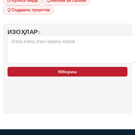
Хулоса чиқар
Ижобий ва салбий
Соддароқ тушунтир
ИЗОҲЛАР
0
Юбориш
…