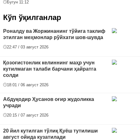
Бугун 11:12
Кўп ўқилганлар
Роналду ва Жоржинанинг тўйига таклиф
этилган меҳмонлар рўйхати шов-шувда
22:47 / 03 август 2026
Қозоғистонлик келиннинг маҳр учун
кутилмаган талаби барчани ҳайратга
солди
18:01 / 06 август 2026
Абдуқодир Ҳусанов оғир жудоликка
учради
20:15 / 07 август 2026
20 йил кутилган тўлиқ Қуёш тутилиши
август ойида кузатилади