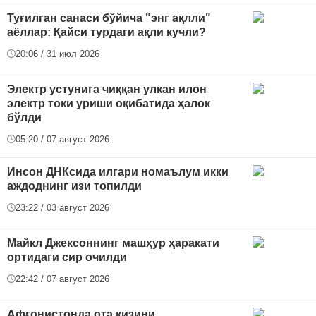
Туғилган санаси бўйича "энг ақлли"
аёллар: Қайси турдаги ақли кучли?
20:06 / 31 июл 2026
Электр устунига чиққан улкан илон
электр токи уриши оқибатида ҳалок
бўлди
05:20 / 07 август 2026
Инсон ДНКсида илгари номаълум икки
аждоднинг изи топилди
23:22 / 03 август 2026
Майкл Джексоннинг машҳур ҳаракати
ортидаги сир очилди
22:42 / 07 август 2026
Афғонистонда ота қизини