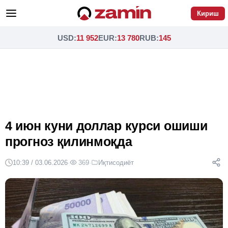
Кириш
USD
:
11 952
EUR
:
13 780
RUB
:
145
4 июн куни доллар курси ошиши
прогноз қилинмоқда
10:39 / 03.06.2026
·
369
·
Иқтисодиёт