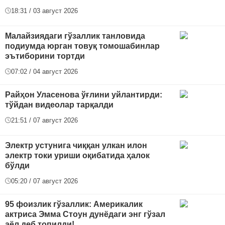
18:31 / 03 август 2026
Малайзиядаги гўзаллик танловида
подиумда юрган товуқ томошабинлар
эътиборини тортди
07:02 / 04 август 2026
Райҳон Уласенова ўғлини уйлантирди:
тўйдан видеолар тарқалди
21:51 / 07 август 2026
Электр устунига чиққан улкан илон
электр токи уриши оқибатида ҳалок
бўлди
05:20 / 07 август 2026
95 фоизлик гўзаллик: Америкалик
актриса Эмма Стоун дунёдаги энг гўзал
аёл деб топилди!