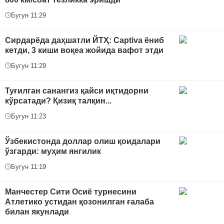
Бугун 11:29
Сирдарёда даҳшатли ЙТҲ: Captiva ёниб
кетди, 3 киши воқеа жойида вафот этди
Бугун 11:29
Туғилган санангиз қайси иқтидорни
кўрсатади? Қизиқ талқин...
Бугун 11:23
Ўзбекистонда доллар олиш қоидалари
ўзгарди: муҳим янгилик
Бугун 11:19
Манчестер Сити Осиё турнесини
Атлетико устидан қозонилган ғалаба
билан якунлади