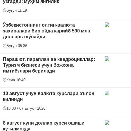
ўзгарди: муҳим янгилик
Бугун 11:19
Ўзбекистоннинг олтин-валюта
захиралари бир ойда қарийб 590 млн
долларга кўпайди
Бугун 05:36
Парашют, параплан ва квадроцикллар:
Туризм бизнеси учун божхона
имтиёзлари берилади
Кеча 16:40
10 август учун валюта курслари эълон
қилинди
18:08 / 07 август 2026
8 август куни доллар курси ошиши
кутилмоқда