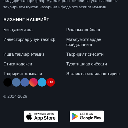
билдирилган фикрлар муаллифга тегишли ва улар Zamin.uz
таҳририяти нуқтаи назарини ифода этмаслиги мумкин.
БИЗНИНГ НАШРИЁТ
Биз ҳақимизда
Реклама жойлаш
Инвесторлар учун таклиф
Маълумотлардан
фойдаланиш
Ишга таклиф этамиз
Таҳририят сиёсати
Этика кодекси
Тузатишлар сиёсати
Таҳририят жамоаси
Эгалик ва молиялаштириш
+18
© 2014-
2026