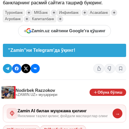
банкларнинг расмий сайтига ташриф буюринг.
+
+
+
+
Туронбанк
МКБанк
Инфинбанк
Асакабанк
+
+
Агробанк
Капиталбанк
+
Zamin.uz сайтини Google'га қўшинг
"Zamin"ни Telegram'да ўқинг!
Nodirbek Razzokov
Обуна бўлиш
«ZAMIN.UZ»
муҳаррири
Zamin AI билан муҳокама қилинг
→
Янгиликни таҳлил қилинг, фойдали маслаҳатлар олинг