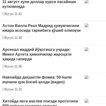
11 август куни доллар курси пасайиши
кутилмоқда
Бугун 11:41
Астон Вилла Реал Мадрид ҳужумчисини
ижара асосида таркибига қўшиб олмоқчи
Бугун 11:39
Арсенал жиддий йўқотишга учради:
Микел Артета ҳимоячилар жароҳати
ҳақида гапирди
Бугун 11:36
Навоийда даҳшатли фожиа: 59 ёшли
ишчини қум босиб қолди (видео)
Бугун 11:32
Хитойда янги маглев поезди прототипи
800 км/соат тезликка эришди