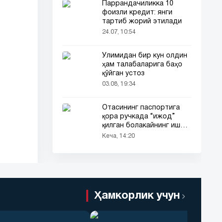
Паррандачиликка 10
фоизли кредит: янги
тартиб жорий этилади
24.07, 10:54
Ўлимидан бир кун олдин
ҳам талабаларига баҳо
қўйган устоз
03.08, 19:34
Отасининг паспортига
қора ручкада “ижод”
қилган болакайнинг иши
барчанинг диққатини
Кеча, 14:20
тортди
Ҳамкорлик учун