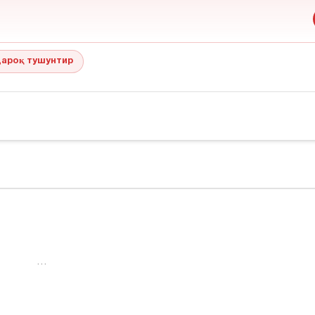
ароқ тушунтир
…