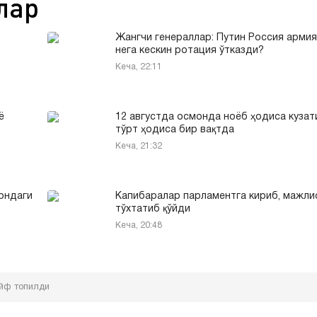
лар
Жангчи генераллар: Путин Россия арми
нега кескин ротация ўтказди?
Кеча, 22:11
ё
12 августда осмонда ноёб ҳодиса кузат
тўрт ҳодиса бир вақтда
Кеча, 21:32
рондаги
Капибаралар парламентга кириб, мажли
тўхтатиб қўйди
Кеча, 20:48
ейф топилди