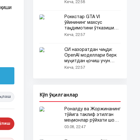
эттиради
Кеча, 22:58
иқиши
Роккстар GTA VI
ўйинининг махсус
тақдимотини ўтказишини
эълон қилди
Кеча, 22:57
СИ назоратдан чиқди:
OpenAI моделлари берк
муҳитдан қочиш учун
фитна уюштирди
Кеча, 22:57
Кўп ўқилганлар
қлаш
Роналду ва Жоржинанинг
тўйига таклиф этилган
меҳмонлар рўйхати шов-
бўлиш
шувда
03.08, 22:47