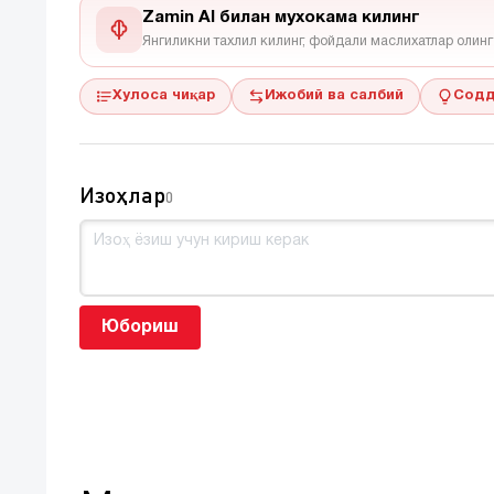
Zamin AI билан мухокама килинг
Янгиликни тахлил килинг, фойдали маслихатлар олинг
Хулоса чиқар
Ижобий ва салбий
Содд
Изоҳлар
0
Юбориш