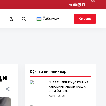
т
Ўзбекча
▾
Кириш
Сўнгги янгиликлар
ди
"Реал" Винисиус бўйича
қарорини эълон қилди:
янги битим
тафсилотлари...
Бугун, 00:04