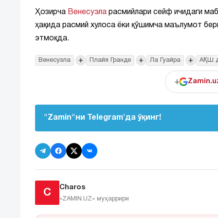
Ҳозирча
Венесуэла
расмийлари сейф ичидаги мабл
ҳақида расмий хулоса ёки қўшимча маълумот бе
этмоқда.
+
+
+
Венесуэла
Плайя Гранде
Ла Гуайра
АҚШ 
+
Zamin.u
"Zamin"ни Telegram'да ўқинг!
Charos
C
«ZAMIN.UZ»
муҳаррири