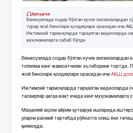
Қисқача
Венесуелада содир бўлган кучли зилзилалардан сў
турар жой бинолари қолдиқлари орасидан ичи АҚ
Ижтимоий тармоқларда тарқалган видеоларда сей
муҳокамаларга сабаб бўлди.
Венесуэлада содир бўлган кучли зилзилалардан к
топилма кенг жамоатчилик эътиборини тортди. Л
жой бинолари қолдиқлари орасидан ичи
АҚШ долл
Ижтимоий тармоқларда тарқалган видеоларда се
тасвирлар қисқа вақт ичида кенг муҳокамаларга с
Маҳаллий аҳоли айрим қутқарув ишларида иштирок
уларни расмий тартибда рўйхатга олиш ёки теги
қилмоқда.