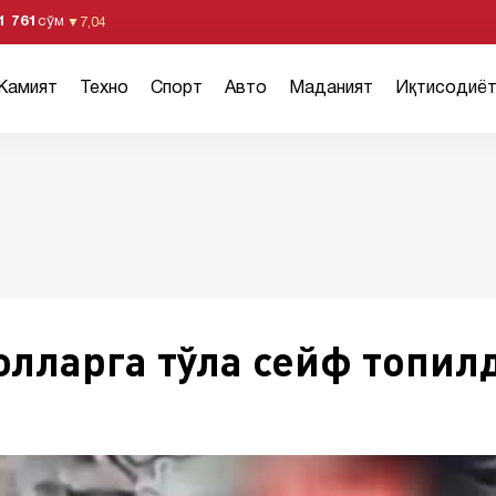
1 761
сўм
▼
7,04
Жамият
Техно
Спорт
Авто
Маданият
Иқтисодиё
олларга тўла сейф топил