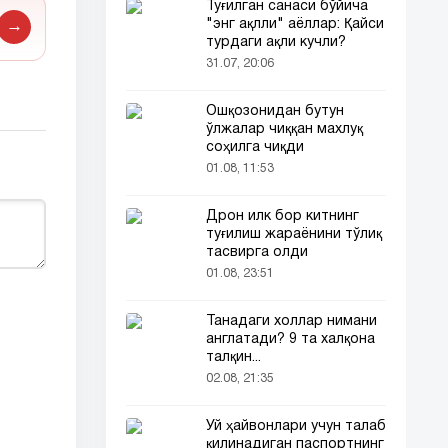
Туғилган санаси бўйича
"энг ақлли" аёллар: Қайси
→
турдаги ақли кучли?
31.07, 20:06
Ошқозонидан бутун
ўлжалар чиққан махлуқ
соҳилга чиқди
01.08, 11:53
Дрон илк бор китнинг
туғилиш жараёнини тўлиқ
тасвирга олди
01.08, 23:51
Танадаги холлар нимани
англатади? 9 та халқона
талқин...
02.08, 21:35
Уй ҳайвонлари учун талаб
қилинадиган паспортнинг