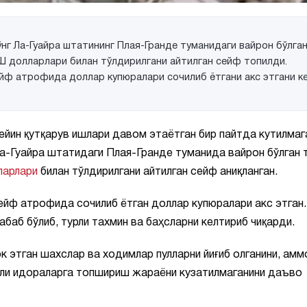
нг Ла-Гуайра штатининг Плая-Гранде туманидаги вайрон бўлга
Ш долларлари билан тўлдирилгани айтилган сейф топилди.
ф атрофида доллар купюралари сочилиб ётгани акс этгани к
ейин қутқарув ишлари давом этаётган бир пайтда кутилмаг
а-Гуайра штатидаги Плая-Гранде туманида вайрон бўлган 
арлари
билан тўлдирилгани айтилган сейф аниқланган.
йф атрофида сочилиб ётган доллар купюралари акс этган.
абаб бўлиб, турли тахмин ва баҳсларни келтириб чиқарди.
 этган шахслар ва ходимлар пулларни йиғиб олганини, амм
шли идораларга топшириш жараёни кузатилмаганини даъво