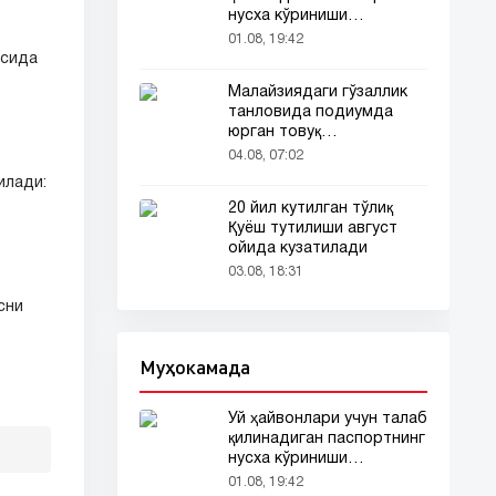
нусха кўриниши
тармоқларда тарқалди
01.08, 19:42
ясида
Малайзиядаги гўзаллик
танловида подиумда
юрган товуқ
томошабинлар
04.08, 07:02
эътиборини тортди
илади:
20 йил кутилган тўлиқ
Қуёш тутилиши август
ойида кузатилади
03.08, 18:31
сни
Муҳокамада
Уй ҳайвонлари учун талаб
қилинадиган паспортнинг
нусха кўриниши
тармоқларда тарқалди
01.08, 19:42