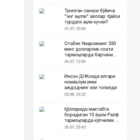
Туғилган санаси бўйича
"энг ақлли" аёллар: Қайси
турдаги ақли кучли?
31.07, 20:06
Отабек Умаровнинг 330
минг долларлик соати
тармоқларда барчани
эътиборини тортди!
24.07, 12:04
Инсон ДНКсида илгари
номаълум икки
аждоднинг изи топилди
03.08, 23:22
Қўлларида мактабга
борадиган 10 ёшли Ралф
тармоқларда кўпчиликни
таъсирлантирди
25.07, 23:43