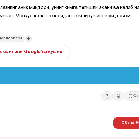
ағнинг аниқ миқдори, унинг кимга тегишли экани ва келиб ч
рмаган. Мазкур ҳолат юзасидан текширув ишлари давом
+
долларлари
z сайтини Google'га қўшинг
Са
Обуна 