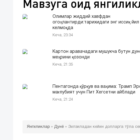
Мавзуга оид янгилик
Oлимлар жиддий хавфдан
огоҳлантирди:тарихидаги энг иссиқ йил
келмоқда
Кеча, 23:34
Картон аравачадаги мушукча бутун дун
меҳрини қозонди
Кеча, 21:35
Пентагонда қўрқув ва ваҳима: Трамп Э
мағлубият учун Пит Хегсетни айблади
Кеча, 21:24
Янгиликлар
»
Дунё
»
Зилзиладан кейин долларга тўла с