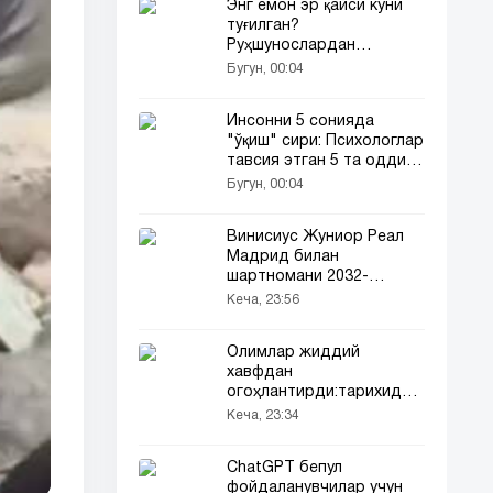
Энг ёмон эр қайси куни
туғилган?
Руҳшунослардан
"антиқа" антирейтинг!
Бугун, 00:04
Инсонни 5 сонияда
"ўқиш" сири: Психологлар
тавсия этган 5 та оддий
усул
Бугун, 00:04
Винисиус Жуниор Реал
Мадрид билан
шартномани 2032-
йилгача узайтирди
Кеча, 23:56
Oлимлар жиддий
хавфдан
огоҳлантирди:тарихидаги
энг иссиқ йил келмоқда
Кеча, 23:34
ChatGPT бепул
фойдаланувчилар учун