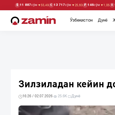
11 887
сўм
13 717
сўм
146
сўм
$
€
₽
¥
▼
55,49
▼
25,83
▼
1,05
Ўзбекистон
Дунё
Зилзиладан кейин д
16:26 / 02.07.2026
·
25.6K
·
Дунё