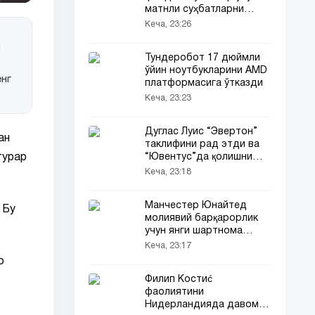
матнли суҳбатларни
чекловсиз қилди
Кеча, 23:26
н
Тундеробот 17 дюймли
ўйин ноутбукларини AMD
енг
платформасига ўтказди
Кеча, 23:23
Дуглас Луис “Эвертон”
ан
таклифини рад этди ва
“Ювентус”да қолишни
турар
танлади
Кеча, 23:18
Манчестер Юнайтед
 Бу
молиявий барқарорлик
учун янги шартнома
бандини жорий қилди
Кеча, 23:17
о
Филип Костиć
фаолиятини
Нидерландияда давом