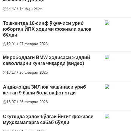
23:47 / 12 март 2026
Тошкентда 10-синф ўқувчиси уриб
юборган ЙПХ ходими фожиали ҳалок
бўлди
19:01 / 27 феврал 2026
Мирободдаги BMW ҳодисаси жиддий
саволларни кунга чиқарди (видео)
18:17 / 26 феврал 2026
Андижонда ЗИЛ юк машинаси уриб
кетган 9 ёшли бола вафот этди
13:07 / 26 феврал 2026
Скутерда ҳалок бўлган йигит фожиаси
муҳокамаларга сабаб бўлди