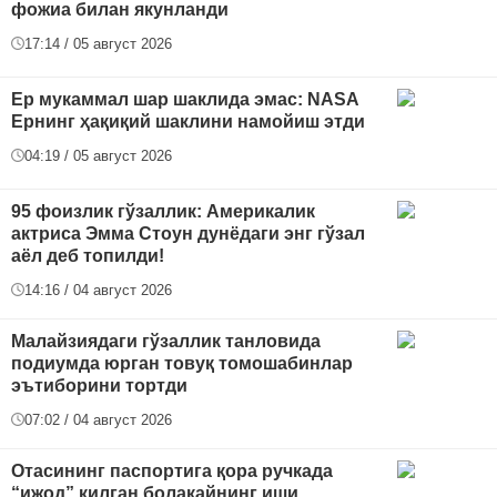
фожиа билан якунланди
17:14 / 05 август 2026
Ер мукаммал шар шаклида эмас: NASA
Ернинг ҳақиқий шаклини намойиш этди
04:19 / 05 август 2026
95 фоизлик гўзаллик: Америкалик
актриса Эмма Стоун дунёдаги энг гўзал
аёл деб топилди!
14:16 / 04 август 2026
Малайзиядаги гўзаллик танловида
подиумда юрган товуқ томошабинлар
эътиборини тортди
07:02 / 04 август 2026
Отасининг паспортига қора ручкада
“ижод” қилган болакайнинг иши