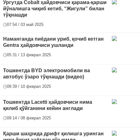
Ургутда Cobalt ҳайдовчиси қарама-қарши
йўналишга чиқиб кетиб, “Жигули” билан
тўқнашди
07:54 / 03 май 2025
Наманганда пиёдани уриб, қочиб кетган
Gentra ҳайдовчиси ушланди
05:31 / 13 феврал 2025
Тошкентда BYD электромобили ва
автобус ўзаро тўқнашди (видео)
09:39 / 10 феврал 2025
Тошкентда Lacetti ҳайдовчиси нима
қилиб қўйганини кейин англади
09:14 / 08 феврал 2025
Қарши шаҳрида дрифт қилишга уринган
икки йигит ҳаётдан кўз юмди