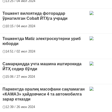
13:25 / 04 июл 2024
Тошкент вилоятида фоторадар
ўрнатилган Cobalt ЙТҲга учради
10:15 / 04 июл 2024
Тошкентда Matiz электроскутерни уриб
юборди
14:51 / 02 июл 2024
Самарқандда учта машина иштирокида
ЙТҲ содир бўлди
15:06 / 27 июн 2024
Паркентда оралиқ масофани сақламаган
«КАМАЗ» ҳайдовчиси 4 та автомобилга
зарар етказди
12:39 / 26 июн 2024