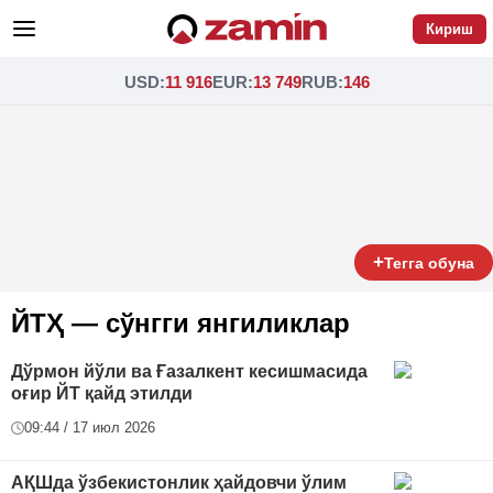
Кириш
USD
:
11 916
EUR
:
13 749
RUB
:
146
+
Тегга обуна
ЙТҲ — сўнгги янгиликлар
Дўрмон йўли ва Ғазалкент кесишмасида
оғир ЙТ қайд этилди
09:44 / 17 июл 2026
АҚШда ўзбекистонлик ҳайдовчи ўлим