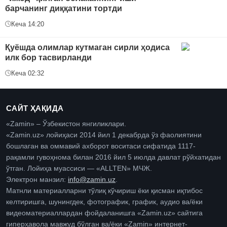
барчанинг диққатини тортди
Кеча 14:20
Қуёшда олимлар кутмаган сирли ҳодиса
илк бор тасвирланди
Кеча 02:32
САЙТ ҲАҚИДА
«Zamin» – Ўзбекистон янгиликлари.
«Zamin.uz» лойиҳаси 2014 йил 1 декабрда ўз фаолиятини
бошлаган ва оммавий ахборот воситаси сифатида 1117-
рақамли гувоҳнома билан 2016 йил 5 июлда давлат рўйхатидан
ўтган. Лойиҳа муассиси — «ALLTEN» МЧЖ.
Электрон манзил:
info@zamin.uz
.
Матнли материалларни тўлиқ кўчириш ёки қисман иқтибос
келтиришга, шунингдек, фотографик, график, аудио ва/ёки
видеоматериаллардан фойдаланишга «Zamin.uz» сайтига
гиперҳавола мавжуд бўлган ва/ёки «Zamin» интернет-