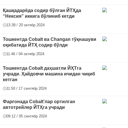
Қашқадарёда содир бўлган ЙТҲда
“Нексия” иккига бўлиниб кетди
13:39 / 20 октябр 2024
Тошкентда Cobalt ва Changan тўқнашуви
оқибатида ЙТҲ содир бўлди
11:46 / 04 октябр 2024
Тошкентда Cobalt даҳшатли ЙҲТга
учради. Ҳайдовчи машина ичидан чиқиб
кетган
11:50 / 17 сентябр 2024
Фарғонада Cobalt’лар ортилган
автотрейлер ЙТҲга учради
09:12 / 05 сентябр 2024