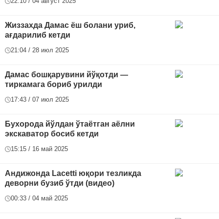
22:10 / 04 август 2025
Жиззахда Дамас ёш болани уриб,
ағдарилиб кетди
21:04 / 28 июл 2025
Дамас бошқарувини йўқотди —
тиркамага бориб урилди
17:43 / 07 июл 2025
Бухорода йўлдан ўтаётган аёлни
экскаватор босиб кетди
15:15 / 16 май 2025
Андижонда Lacetti юқори тезликда
деворни бузиб ўтди (видео)
00:33 / 04 май 2025