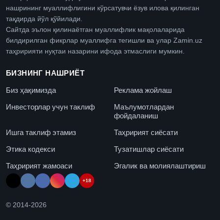
нашрининг муаллифлигини кўрсатувчи ёзув илова қилинган
тақдирда йўл қўйилади.
Сайтда эълон қилинаётган муаллифлик мақолаларида
билдирилган фикрлар муаллифга тегишли ва улар Zamin.uz
таҳририяти нуқтаи назарини ифода этмаслиги мумкин.
БИЗНИНГ НАШРИЁТ
Биз ҳақимизда
Реклама жойлаш
Инвесторлар учун таклиф
Маълумотлардан
фойдаланиш
Ишга таклиф этамиз
Таҳририят сиёсати
Этика кодекси
Тузатишлар сиёсати
Таҳририят жамоаси
Эгалик ва молиялаштириш
+18
© 2014-
2026