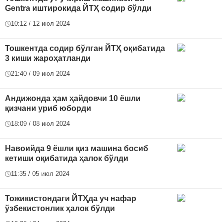
Gentra иштирокида ЙТҲ содир бўлди
10:12 / 12 июл 2024
Тошкентда содир бўлган ЙТҲ оқибатида
3 киши жароҳатланди
21:40 / 09 июл 2024
Андижонда ҳам ҳайдовчи 10 ёшли
қизчани уриб юборди
18:09 / 08 июл 2024
Навоийда 9 ёшли қиз машина босиб
кетиши оқибатида ҳалок бўлди
11:35 / 05 июл 2024
Тожикистондаги ЙТҲда уч нафар
ўзбекистонлик ҳалок бўлди