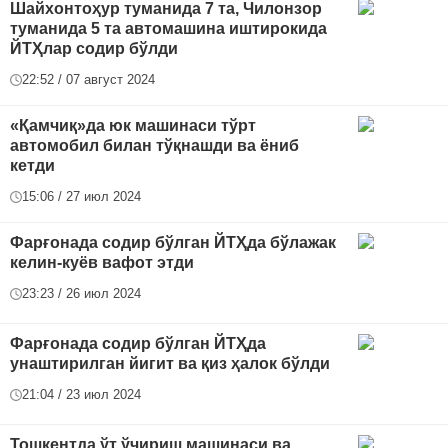
Шайхонтоҳур туманида 7 та, Чилонзор
туманида 5 та автомашина иштирокида
ЙТҲлар содир бўлди
22:52 / 07 август 2024
«Қамчиқ»да юк машинаси тўрт
автомобил билан тўқнашди ва ёниб
кетди
15:06 / 27 июл 2024
Фарғонада содир бўлган ЙТҲда бўлажак
келин-куёв вафот этди
23:23 / 26 июл 2024
Фарғонада содир бўлган ЙТҲда
унаштирилган йигит ва қиз ҳалок бўлди
21:04 / 23 июл 2024
Тошкентда ўт ўчириш машинаси ва