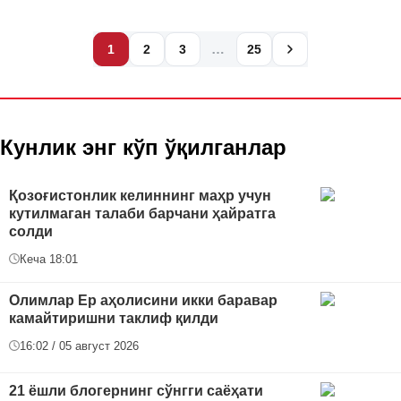
…
1
2
3
25
Кунлик энг кўп ўқилганлар
Қозоғистонлик келиннинг маҳр учун
кутилмаган талаби барчани ҳайратга
солди
Кеча 18:01
Олимлар Ер аҳолисини икки баравар
камайтиришни таклиф қилди
16:02 / 05 август 2026
21 ёшли блогернинг сўнгги саёҳати