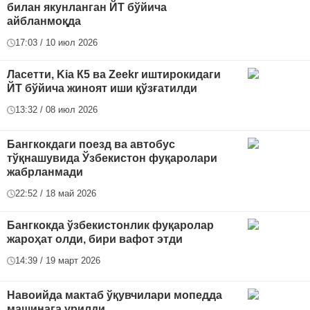
билан якунланган ЙТ бўйича
айбланмоқда
17:03 / 10 июл 2026
Ласетти, Kia К5 ва Zeekr иштирокидаги
ЙТ бўйича жиноят иши қўзғатилди
13:32 / 08 июл 2026
Бангкокдаги поезд ва автобус
тўқнашувида Ўзбекистон фуқаролари
жабрланмади
22:52 / 18 май 2026
Бангкокда ўзбекистонлик фуқаролар
жароҳат олди, бири вафот этди
14:39 / 19 март 2026
Навоийда мактаб ўқувчилари мопедда
машинага урилди