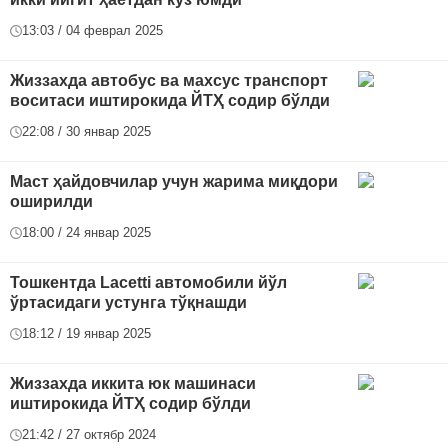
13:03 / 04 феврал 2025
Жиззахда автобус ва махсус транспорт
воситаси иштирокида ЙТҲ содир бўлди
22:08 / 30 январ 2025
Маст ҳайдовчилар учун жарима миқдори
оширилди
18:00 / 24 январ 2025
Тошкентда Lacetti автомобили йўл
ўртасидаги устунга тўқнашди
18:12 / 19 январ 2025
Жиззахда иккита юк машинаси
иштирокида ЙТҲ содир бўлди
21:42 / 27 октябр 2024