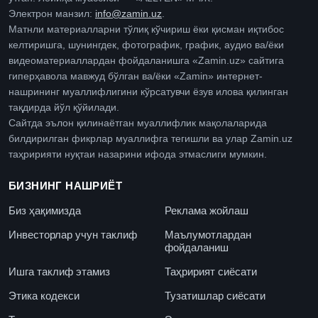
Электрон манзил:
info@zamin.uz
.
Матнли материалларни тўлиқ кўчириш ёки қисман иқтибос
келтиришга, шунингдек, фотографик, график, аудио ва/ёки
видеоматериаллардан фойдаланишга «Zamin.uz» сайтига
гиперҳавола мавжуд бўлган ва/ёки «Zamin» интернет-
нашрининг муаллифлигини кўрсатувчи ёзув илова қилинган
тақдирда йўл қўйилади.
Сайтда эълон қилинаётган муаллифлик мақолаларида
билдирилган фикрлар муаллифга тегишли ва улар Zamin.uz
таҳририяти нуқтаи назарини ифода этмаслиги мумкин.
БИЗНИНГ НАШРИЁТ
Биз ҳақимизда
Реклама жойлаш
Инвесторлар учун таклиф
Маълумотлардан
фойдаланиш
Ишга таклиф этамиз
Таҳририят сиёсати
Этика кодекси
Тузатишлар сиёсати