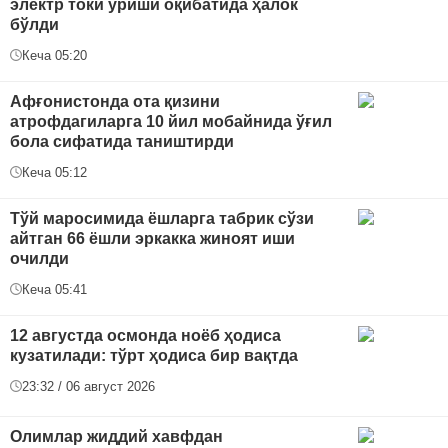
электр токи уриши оқибатида ҳалок
бўлди
Кеча 05:20
Афғонистонда ота қизини
атрофдагиларга 10 йил мобайнида ўғил
бола сифатида таништирди
Кеча 05:12
Тўй маросимида ёшларга табрик сўзи
айтган 66 ёшли эркакка жиноят иши
очилди
Кеча 05:41
12 августда осмонда ноёб ҳодиса
кузатилади: тўрт ҳодиса бир вақтда
23:32 / 06 август 2026
Oлимлар жиддий хавфдан