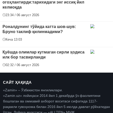
огоҳлантирди:тарихидаги энг иссиқ йил
келмоқда
23:34 / 06 август 2026
Роналдунинг тўйида катта шов-шув:
Бруно таклиф қилинмадими?
Кеча 13:03
Қуёшда олимлар кутмаган сирли ҳодиса
илк бор тасвирланди
02:32 / 06 август 2026
САЙТ ҲАҚИДА
«Zamin» – Ўзбекистон янгиликлари.
«Zamin.uz» лойиҳаси 2014 йил 1 декабрда ўз фаолиятини
бошлаган ва оммавий ахборот воситаси сифатида 1117-
рақамли гувоҳнома билан 2016 йил 5 июлда давлат рўйхатидан
ўтган. Лойиҳа муассиси — «ALLTEN» МЧЖ.