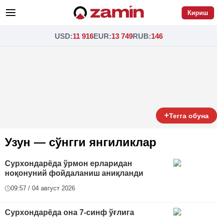
Кириш
USD
:
11 916
EUR
:
13 749
RUB
:
146
+
Тегга обуна
Узун — сўнгги янгиликлар
Сурхондарёда ўрмон ерларидан
ноқонуний фойдаланиш аниқланди
09:57 / 04 август 2026
Сурхондарёда она 7-синф ўғлига