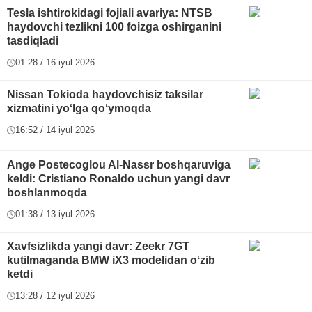
Tesla ishtirokidagi fojiali avariya: NTSB
haydovchi tezlikni 100 foizga oshirganini
tasdiqladi
01:28 / 16 iyul 2026
Nissan Tokioda haydovchisiz taksilar
xizmatini yoʻlga qoʻymoqda
16:52 / 14 iyul 2026
Ange Postecoglou Al-Nassr boshqaruviga
keldi: Cristiano Ronaldo uchun yangi davr
boshlanmoqda
01:38 / 13 iyul 2026
Xavfsizlikda yangi davr: Zeekr 7GT
kutilmaganda BMW iX3 modelidan oʻzib
ketdi
13:28 / 12 iyul 2026