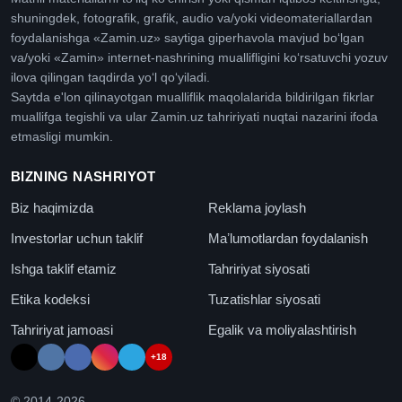
shuningdek, fotografik, grafik, audio va/yoki videomateriallardan
foydalanishga «Zamin.uz» saytiga giperhavola mavjud boʻlgan
va/yoki «Zamin» internet-nashrining muallifligini koʻrsatuvchi yozuv
ilova qilingan taqdirda yoʻl qoʻyiladi.
Saytda e'lon qilinayotgan mualliflik maqolalarida bildirilgan fikrlar
muallifga tegishli va ular Zamin.uz tahririyati nuqtai nazarini ifoda
etmasligi mumkin.
BIZNING NASHRIYOT
Biz haqimizda
Reklama joylash
Investorlar uchun taklif
Maʼlumotlardan foydalanish
Ishga taklif etamiz
Tahririyat siyosati
Etika kodeksi
Tuzatishlar siyosati
Tahririyat jamoasi
Egalik va moliyalashtirish
+18
© 2014-
2026