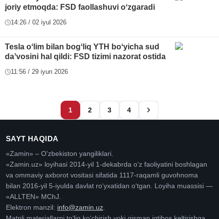
joriy etmoqda: FSD faollashuvi oʻzgaradi
14:26 / 02 iyul 2026
Tesla oʻlim bilan bogʻliq YTH boʻyicha sud
daʼvosini hal qildi: FSD tizimi nazorat ostida
11:56 / 29 iyun 2026
1
2
3
4
SAYT HAQIDA
«Zamin» – O'zbekiston yangiliklari.
«Zamin.uz» loyihasi 2014-yil 1-dekabrda oʻz faoliyatini boshlagan
va ommaviy axborot vositasi sifatida 1117-raqamli guvohnoma
bilan 2016-yil 5-iyulda davlat roʻyxatidan oʻtgan. Loyiha muassisi —
«ALLTEN» MChJ.
Elektron manzil:
info@zamin.uz
.
Matnli materiallarni toʻliq koʻchirish yoki qisman iqtibos keltirishga,