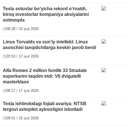
Tesla sotuvlar boʻyicha rekord oʻrnatdi,
biroq investorlar kompaniya aksiyalarini
sotmoqda
08:28 / 22 iyul 2026
Linus Torvalds va sunʼiy intellekt: Linux
asoschisi tanqidchilarga keskin javob berdi
20:53 / 17 iyul 2026
Alfa Romeo 2 million funtlik 33 Stradale
superkarini taqdim etdi: V6 dvigatelli
masterklass
08:27 / 17 iyul 2026
Tesla ishtirokidagi fojiali avariya: NTSB
tergovi avtopilot aybsizligini isbotladi
09:51 / 16 iyul 2026