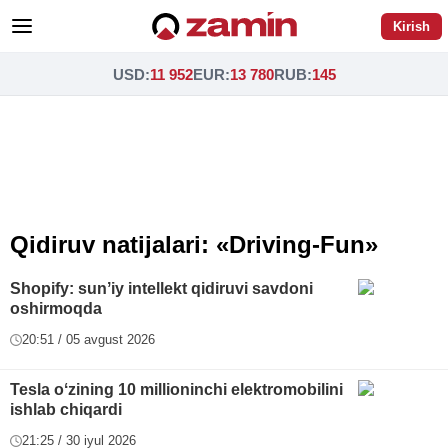
Kirish
USD
:
11 952
EUR
:
13 780
RUB
:
145
Qidiruv natijalari: «Driving-Fun»
Shopify: sunʼiy intellekt qidiruvi savdoni
oshirmoqda
20:51 / 05 avgust 2026
Tesla oʻzining 10 millioninchi elektromobilini
ishlab chiqardi
21:25 / 30 iyul 2026