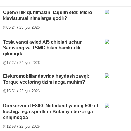
OpenAI ilk qurilmasini taqdim etdi: Micro
klaviaturasi nimalarga qodir?
05:24 / 25 iyul 2026
Tesla yangi avlod AI5 chiplari uchun
Samsung va TSMC bilan hamkorlik
qilmoqda
17:27 / 24 iyul 2026
Elektromobillar davrida haydash zavqi:
Torque vectoring tizimi nega muhim?
15:51 / 23 iyul 2026
Donkervoort F800: Niderlandiyaning 500 ot
kuchiga ega sportkari Britaniya bozoriga
chiqmoqda
12:58 / 22 iyul 2026