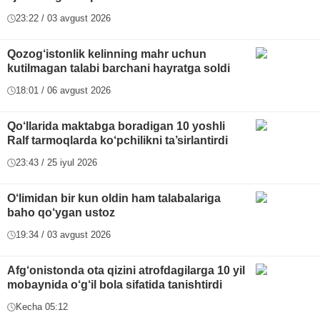
23:22 / 03 avgust 2026
Qozog‘istonlik kelinning mahr uchun
kutilmagan talabi barchani hayratga soldi
18:01 / 06 avgust 2026
Qo‘llarida maktabga boradigan 10 yoshli
Ralf tarmoqlarda ko‘pchilikni ta’sirlantirdi
23:43 / 25 iyul 2026
O‘limidan bir kun oldin ham talabalariga
baho qo‘ygan ustoz
19:34 / 03 avgust 2026
Afg‘onistonda ota qizini atrofdagilarga 10 yil
mobaynida o‘g‘il bola sifatida tanishtirdi
Kecha 05:12