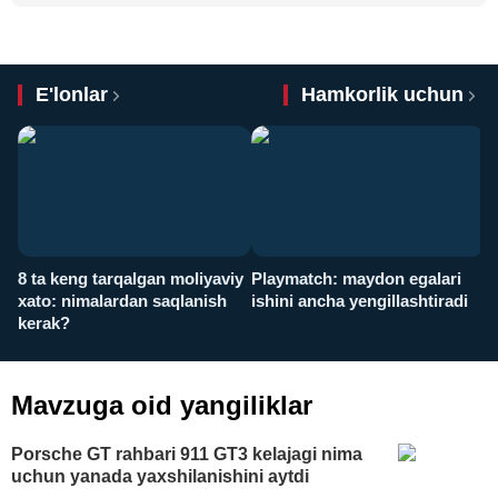
E'lonlar
Hamkorlik uchun
8 ta keng tarqalgan moliyaviy
Playmatch: maydon egalari
P
xato: nimalardan saqlanish
ishini ancha yengillashtiradi
u
kerak?
x
Mavzuga oid yangiliklar
Porsche GT rahbari 911 GT3 kelajagi nima
uchun yanada yaxshilanishini aytdi