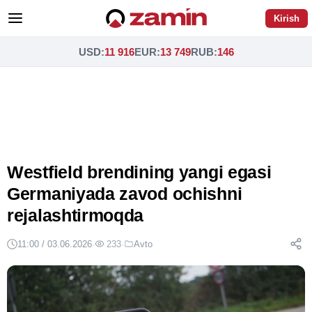
Kirish
USD
:
11 916
EUR
:
13 749
RUB
:
146
Westfield brendining yangi egasi
Germaniyada zavod ochishni
rejalashtirmoqda
11:00 / 03.06.2026
·
233
·
Avto