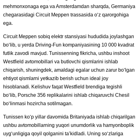
mehmonxonaga ega va Amsterdamdan sharqda, Germaniya
chegarasidagi Circuit Meppen trassasida oʻz qarorgohiga
ega.
Circuit Meppen sobiq elektr stansiyasi hududida joylashgan
boʻlib, u yerda Driving-Fun kompaniyasining 10 000 kvadrat
futlik zavodi mavjud. Tunissenning fikricha, ushbu inshoot
Westfield avtomobillari va butlovchi qismlarini ishlab
chiqarish, shuningdek, amaldagi egalar uchun zarur boʻlgan
ehtiyot qismlarni yetkazib berish uchun ideal joy
hisoblanadi. Kelishuv faqat Westfield brendiga tegishli
boʻlib, Porsche 356 replikalarini ishlab chiqaruvchi Chesil
boʻlinmasi hozircha sotilmagan.
Tunissen koʻp yillar davomida Britaniyada ishlab chiqarilgan
ushbu avtomobillarning yuqori unumdorlik va hamyonboplik
uygʻunligiga qoyil qolganini taʼkidladi. Uning soʻzlariga