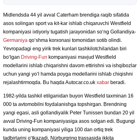
Midlendsda 44 yil avval Caterham brendiga raqib sifatida
asos solingan sport va kit-kar ishlab chiqaruvchi Westfield
kompaniyasi ixtiyoriy tugatish jarayonidan soʻng Gollandiya-
Germaniya
qoʻshma korxonasi tomonidan sotib olindi.
Yevropadagi eng yirik trek kunlari tashkilotchilaridan biri
boʻlgan
Driving-Fun
kompaniyasi mavjud Westfield
modellarini ishlab chiqarishni davom ettirishni va ishqibozlar
uchun yangi yoʻl hamda poyga modellarini ishlab chiqishni
rejalashtirmoqda. Bu haqda Autocar.co.uk
xabar
beradi.
1982-yilda tashkil etilganidan buyon Westfield taxminan 16
000 ta avtomobilni foydalanishga topshirgan. Brendning
yangi egasi, asli gollandiyalik Peter Tunissen bundan 20 yil
avval Driving-Fun kompaniyasiga asos solgan edi. Bugungi
kunda uning kompaniyasi yiliga 100 dan ortiq trek
tadbirlarini oʻtkazadi, Nürburgring trassasida ikkita