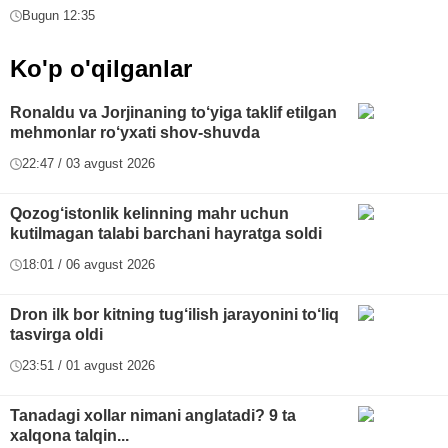
Bugun 12:35
Ko'p o'qilganlar
Ronaldu va Jorjinaning to‘yiga taklif etilgan
mehmonlar ro‘yxati shov-shuvda
22:47 / 03 avgust 2026
Qozog‘istonlik kelinning mahr uchun
kutilmagan talabi barchani hayratga soldi
18:01 / 06 avgust 2026
Dron ilk bor kitning tug‘ilish jarayonini to‘liq
tasvirga oldi
23:51 / 01 avgust 2026
Tanadagi xollar nimani anglatadi? 9 ta
xalqona talqin...