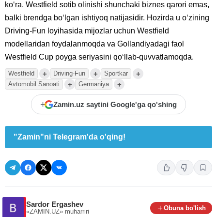
koʻra, Westfield sotib olinishi shunchaki biznes qarori emas,
balki brendga boʻlgan ishtiyoq natijasidir. Hozirda u oʻzining
Driving-Fun loyihasida mijozlar uchun Westfield
modellaridan foydalanmoqda va Gollandiyadagi faol
Westfield Cup poyga seriyasini qoʻllab-quvvatlamoqda.
+
+
+
Westfield
Driving-Fun
Sportkar
+
+
Avtomobil Sanoati
Germaniya
+
Zamin.uz saytini Google'ga qo'shing
"Zamin"ni Telegram'da o'qing!
Sardor Ergashev
Obuna bo'lish
«ZAMIN.UZ»
muharriri