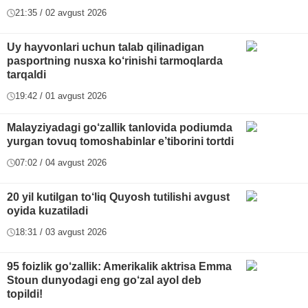
21:35 / 02 avgust 2026
Uy hayvonlari uchun talab qilinadigan
pasportning nusxa ko‘rinishi tarmoqlarda
tarqaldi
19:42 / 01 avgust 2026
Malayziyadagi go‘zallik tanlovida podiumda
yurgan tovuq tomoshabinlar e’tiborini tortdi
07:02 / 04 avgust 2026
20 yil kutilgan to‘liq Quyosh tutilishi avgust
oyida kuzatiladi
18:31 / 03 avgust 2026
95 foizlik go‘zallik: Amerikalik aktrisa Emma
Stoun dunyodagi eng go‘zal ayol deb
topildi!