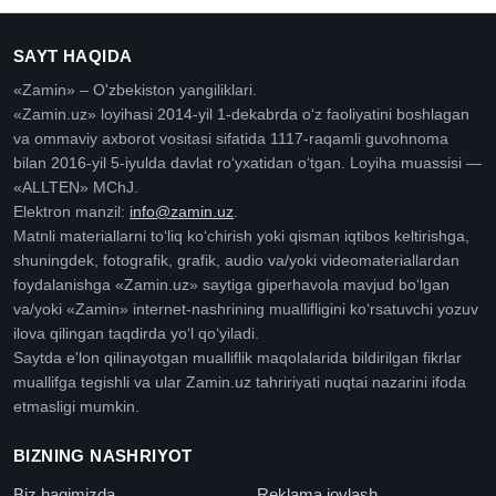
SAYT HAQIDA
«Zamin» – O'zbekiston yangiliklari.
«Zamin.uz» loyihasi 2014-yil 1-dekabrda oʻz faoliyatini boshlagan
va ommaviy axborot vositasi sifatida 1117-raqamli guvohnoma
bilan 2016-yil 5-iyulda davlat roʻyxatidan oʻtgan. Loyiha muassisi —
«ALLTEN» MChJ.
Elektron manzil:
info@zamin.uz
.
Matnli materiallarni toʻliq koʻchirish yoki qisman iqtibos keltirishga,
shuningdek, fotografik, grafik, audio va/yoki videomateriallardan
foydalanishga «Zamin.uz» saytiga giperhavola mavjud boʻlgan
va/yoki «Zamin» internet-nashrining muallifligini koʻrsatuvchi yozuv
ilova qilingan taqdirda yoʻl qoʻyiladi.
Saytda e'lon qilinayotgan mualliflik maqolalarida bildirilgan fikrlar
muallifga tegishli va ular Zamin.uz tahririyati nuqtai nazarini ifoda
etmasligi mumkin.
BIZNING NASHRIYOT
Biz haqimizda
Reklama joylash