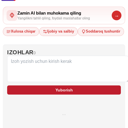
Zamin AI bilan muhokama qiling
→
Yangilikni tahlil qiling, foydali maslahatlar oling
Xulosa chiqar
Ijobiy va salbiy
Soddaroq tushuntir
IZOHLAR
0
Yuborish
…