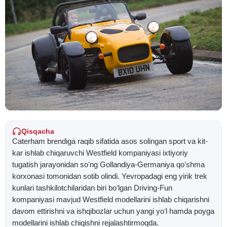
Qisqacha
Caterham brendiga raqib sifatida asos solingan sport va kit-
kar ishlab chiqaruvchi Westfield kompaniyasi ixtiyoriy
tugatish jarayonidan soʻng Gollandiya-Germaniya qoʻshma
korxonasi tomonidan sotib olindi. Yevropadagi eng yirik trek
kunlari tashkilotchilaridan biri boʻlgan Driving-Fun
kompaniyasi mavjud Westfield modellarini ishlab chiqarishni
davom ettirishni va ishqibozlar uchun yangi yoʻl hamda poyga
modellarini ishlab chiqishni rejalashtirmoqda.