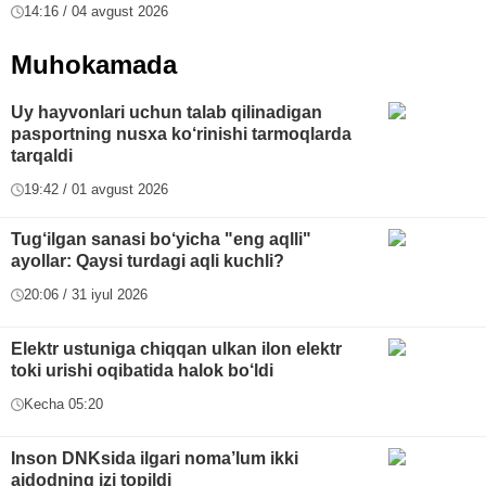
14:16 / 04 avgust 2026
Muhokamada
Uy hayvonlari uchun talab qilinadigan
pasportning nusxa ko‘rinishi tarmoqlarda
tarqaldi
19:42 / 01 avgust 2026
Tug‘ilgan sanasi bo‘yicha "eng aqlli"
ayollar: Qaysi turdagi aqli kuchli?
20:06 / 31 iyul 2026
Elektr ustuniga chiqqan ulkan ilon elektr
toki urishi oqibatida halok bo‘ldi
Kecha 05:20
Inson DNKsida ilgari noma’lum ikki
ajdodning izi topildi