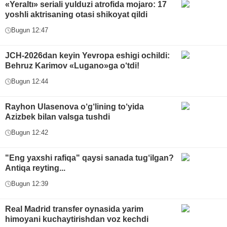
«Yeraltı» seriali yulduzi atrofida mojaro: 17
yoshli aktrisaning otasi shikoyat qildi
Bugun 12:47
JCH-2026dan keyin Yevropa eshigi ochildi:
Behruz Karimov «Lugano»ga o‘tdi!
Bugun 12:44
Rayhon Ulasenova o‘g‘lining to‘yida
Azizbek bilan valsga tushdi
Bugun 12:42
"Eng yaxshi rafiqa" qaysi sanada tug‘ilgan?
Antiqa reyting...
Bugun 12:39
Real Madrid transfer oynasida yarim
himoyani kuchaytirishdan voz kechdi