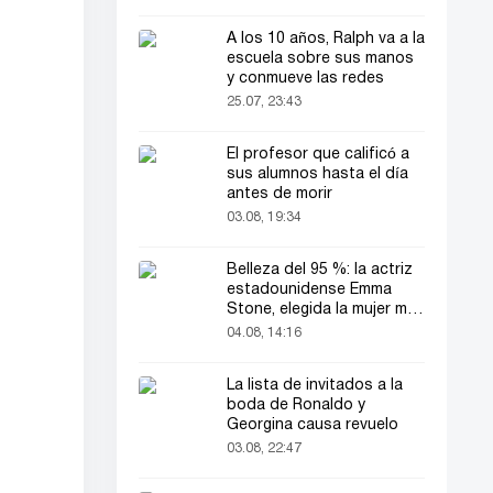
A los 10 años, Ralph va a la
escuela sobre sus manos
y conmueve las redes
25.07, 23:43
El profesor que calificó a
sus alumnos hasta el día
antes de morir
03.08, 19:34
Belleza del 95 %: la actriz
estadounidense Emma
Stone, elegida la mujer más
bella del mundo
04.08, 14:16
La lista de invitados a la
boda de Ronaldo y
Georgina causa revuelo
03.08, 22:47