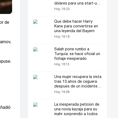
dólares para una start-up
de IA enfocada en el
Hoy, 18:23
comercio electrónico
Qué debe hacer Harry
or de
Kane para convertirse en
una leyenda del Bayern
Hoy, 18:18
ramov,
Salah pone rumbo a
Turquía: se hace oficial un
fichaje inesperado
 opuse.
Hoy, 18:15
Una mujer recupera la vista
tras 13 años de ceguera
después de un incidente
inesperado
Hoy, 18:08
La inesperada petición de
añadió
una novia kazaja para su
mahr sorprendió a todos