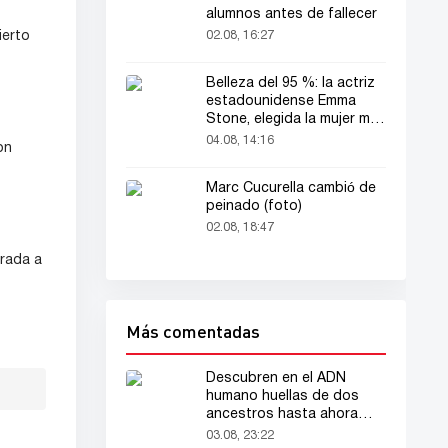
alumnos antes de fallecer
02.08, 16:27
ierto
Belleza del 95 %: la actriz
estadounidense Emma
Stone, elegida la mujer más
bella del mundo
04.08, 14:16
on
Marc Cucurella cambió de
peinado (foto)
02.08, 18:47
rada a
Más comentadas
Descubren en el ADN
humano huellas de dos
ancestros hasta ahora
desconocidos
03.08, 23:22