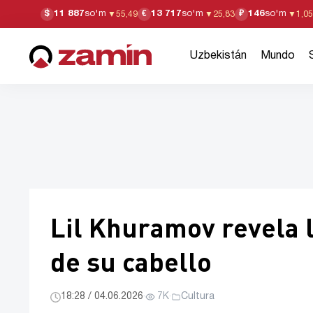
11 887
so'm
13 717
so'm
146
so'm
$
€
₽
▼
55,49
▼
25,83
▼
1,05
Uzbekistán
Mundo
Lil Khuramov revela l
de su cabello
18:28 / 04.06.2026
·
7K
·
Cultura