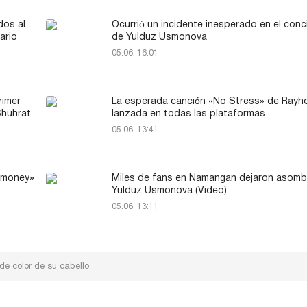
dos al
Ocurrió un incidente inesperado en el conc
ario
de Yulduz Usmonova
05.06, 16:01
rimer
La esperada canción «No Stress» de Rayh
Shuhrat
lanzada en todas las plataformas
05.06, 13:41
Yomoney»
Miles de fans en Namangan dejaron asomb
Yulduz Usmonova (Video)
05.06, 13:11
de color de su cabello