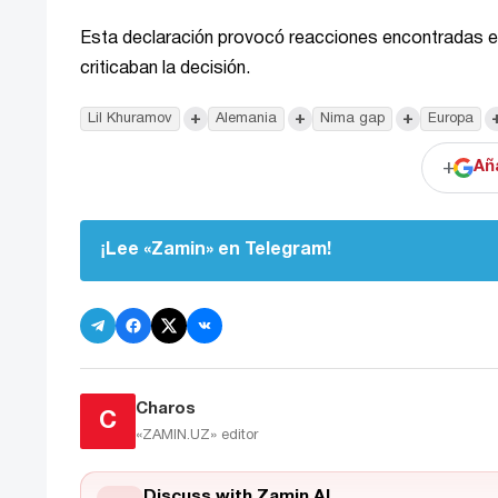
Esta declaración provocó reacciones encontradas e
criticaban la decisión.
+
+
+
Lil Khuramov
Alemania
Nima gap
Europa
+
Añ
¡Lee «Zamin» en Telegram!
Charos
C
«ZAMIN.UZ»
editor
Discuss with Zamin AI