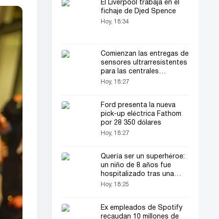
El Liverpool trabaja en el
fichaje de Djed Spence
Hoy, 18:34
Comienzan las entregas de
sensores ultrarresistentes
para las centrales
nucleares rusas
Hoy, 18:27
Ford presenta la nueva
pick-up eléctrica Fathom
por 28 350 dólares
Hoy, 18:27
Quería ser un superhéroe:
un niño de 8 años fue
hospitalizado tras una
picadura de araña
Hoy, 18:25
Ex empleados de Spotify
recaudan 10 millones de