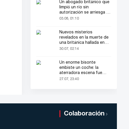
Un abogado británico que
limpió un río sin
autorización se arriesga a
hasta 2 años de cárcel
03.08, 01:10
Nuevos misterios
revelados en la muerte de
una británica hallada en
una maleta
30.07, 02:14
Un enorme bisonte
embiste un coche: la
aterradora escena fue
grabada en video
27.07, 23:40
Colaboración