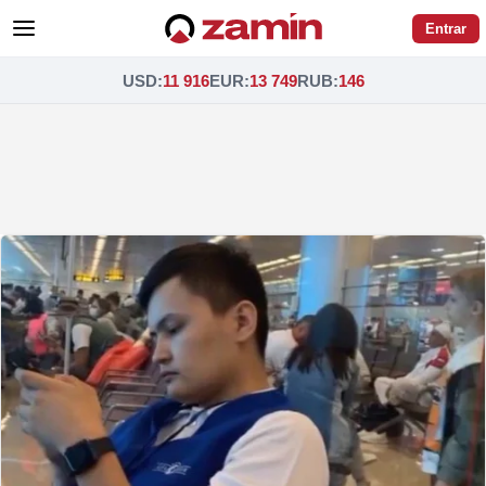
Entrar
USD
:
11 916
EUR
:
13 749
RUB
:
146