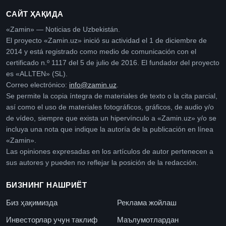
САЙТ ҲАҚИДА
«Zamin» — Noticias de Uzbekistán.
El proyecto «Zamin.uz» inició su actividad el 1 de diciembre de
2014 y está registrado como medio de comunicación con el
certificado n.º 1117 del 5 de julio de 2016. El fundador del proyecto
es «ALLTEN» (SL).
Correo electrónico:
info@zamin.uz
.
Se permite la copia íntegra de materiales de texto o la cita parcial,
así como el uso de materiales fotográficos, gráficos, de audio y/o
de vídeo, siempre que exista un hipervínculo a «Zamin.uz» y/o se
incluya una nota que indique la autoría de la publicación en línea
«Zamin».
Las opiniones expresadas en los artículos de autor pertenecen a
sus autores y pueden no reflejar la posición de la redacción.
БИЗНИНГ НАШРИЁТ
Биз ҳақимизда
Реклама жойлаш
Инвесторлар учун таклиф
Маълумотлардан