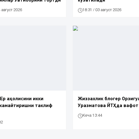
4 август 2026
18:31 / 03 август 2026
Ер аҳолисини икки
Жиззахлик блогер Орзигу
 камайтиришни таклиф
Уразматова ЙТҲда вафот
Кеча 13:44
02