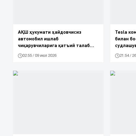
АҚШ ҳукумати ҳайдовчисиз
Tesla ко
автомобил ишлаб
билан бо
чиқарувчиларига қатъий талаб
судлашу
қўйди
02:55 / 09 июл 2026
21:54 / 2