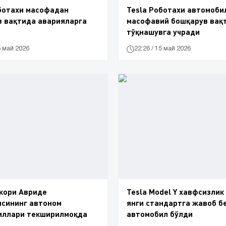
ботахи масофадан
Tesla Роботахи автомоби
 вақтида аварияларга
масофавий бошқарув вақ
тўқнашувга учради
6 май 2026
22:26 / 15 май 2026
кори Авриде
Tesla Model Y хавфсизлик
ясининг автоном
янги стандартга жавоб б
иллари текширилмоқда
автомобил бўлди