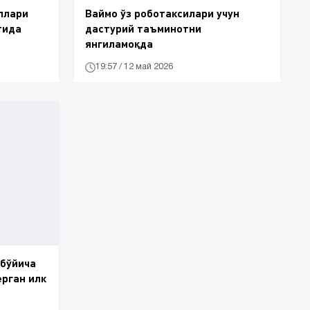
ллари
Ваймо ўз роботаксилари учун
тида
дастурий таъминотни
янгиламоқда
19:57 / 12 май 2026
 бўйича
ерган илк