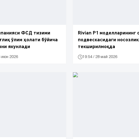
мпанияси ФСД тизими
Rivian Р1 моделларининг 
ғлиқ ўлим ҳолати бўйича
подвескасидаги носозли
вни якунлади
текширилмоқда
6 июн 2026
19:54 / 28 май 2026