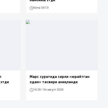
Кеча 04:19
л
Марс суратида сирли «юраётган
 этди
одам» тасвири аниқланди
16:26 / 04 август 2026