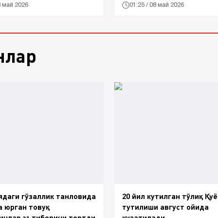
8 май 2026
01:25 / 08 май 2026
нлар
даги гўзаллик танловида
20 йил кутилган тўлиқ Қу
 юрган товуқ
тутилиши август ойида
инлар эътиборини тортди
кузатилади