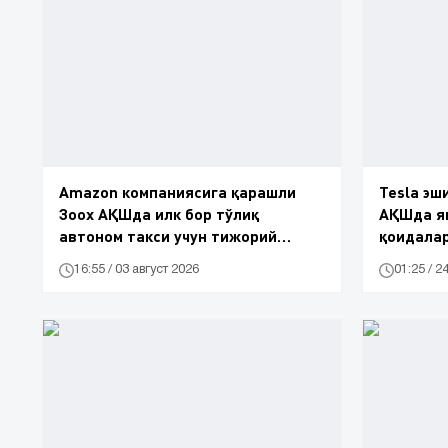
Amazon компаниясига қарашли
Tesla эш
Зоох АҚШда илк бор тўлиқ
АҚШда я
автоном такси учун тижорий
қоидала
рухсат олди
16:55 / 03 август 2026
01:25 / 2