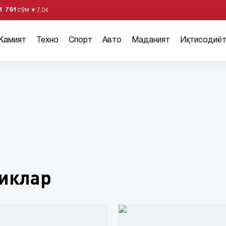
1 761
сўм
▼
7,04
Жамият
Техно
Спорт
Авто
Маданият
Иқтисодиё
ликлар