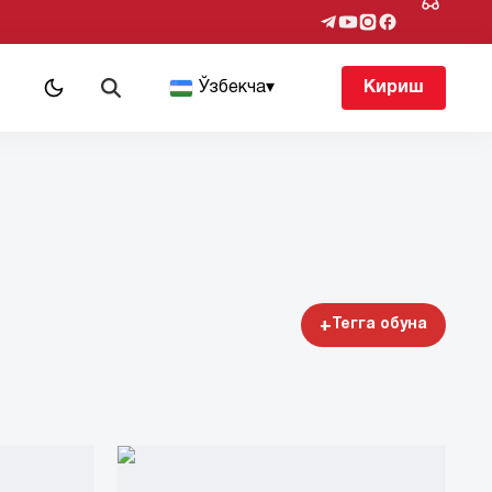
т
Ўзбекча
▾
Кириш
+
Тегга обуна