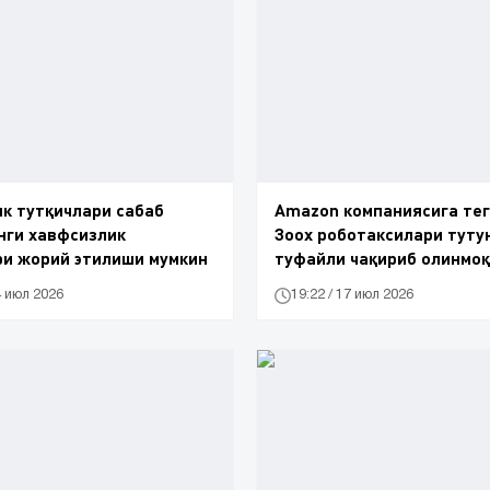
ик тутқичлари сабаб
Amazon компаниясига те
нги хавфсизлик
Зоох роботаксилари туту
ри жорий этилиши мумкин
туфайли чақириб олинмо
4 июл 2026
19:22 / 17 июл 2026