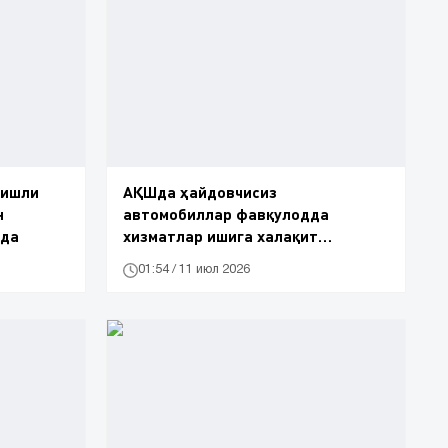
гишли
АҚШда ҳайдовчисиз
н
автомобиллар фавқулодда
қда
хизматлар ишига халақит
бермасликка чақирилди
01:54 / 11 июл 2026