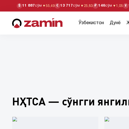
11 887
сўм
13 717
сўм
146
сўм
$
€
₽
¥
▼
55,49
▼
25,83
▼
1,05
Ўзбекистон
Дунё
НҲТСА — сўнгги янги