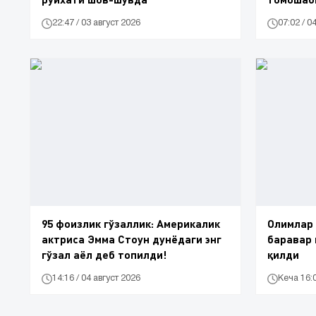
22:47 / 03 август 2026
07:02 / 0
95 фоизлик гўзаллик: Америкалик
Олимлар 
актриса Эмма Стоун дунёдаги энг
баравар
гўзал аёл деб топилди!
қилди
14:16 / 04 август 2026
Кеча 16: