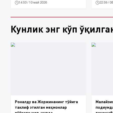
14:53 / 10 май 2026
22:59 / 0
Кунлик энг кўп ўқилга
Роналду ва Жоржинанинг тўйига
Малайзия
таклиф этилган меҳмонлар
подиумда
рўйхати шов-шувда
томошаб