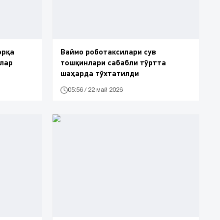
орқа
Ваймо роботаксилари сув
клар
тошқинлари сабабли тўртта
шаҳарда тўхтатилди
05:56 / 22 май 2026