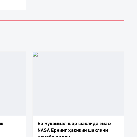
ёш
Ер мукаммал шар шаклида эмас:
NASA Ернинг ҳақиқий шаклини
намойиш этди