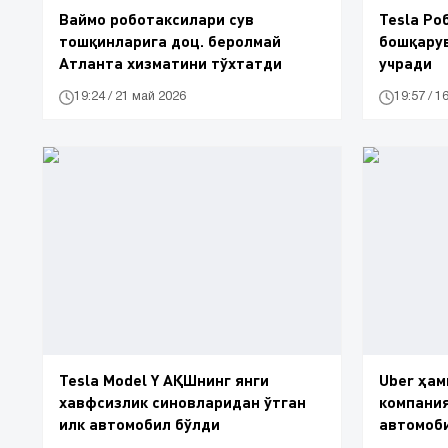
Ваймо роботаксилари сув
Tesla Ро
тошқинларига доц. беролмай
бошқарув
Атланта хизматини тўхтатди
учради
19:24 / 21 май 2026
19:57 / 1
Tesla Model Y АҚШнинг янги
Uber ҳам
хавфсизлик синовларидан ўтган
компани
илк автомобил бўлди
автомоб