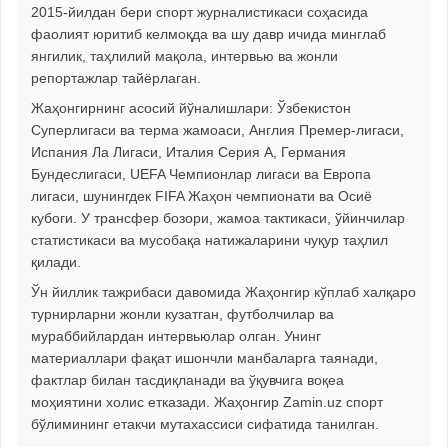
2015-йилдан бери спорт журналистикаси соҳасида
фаолият юритиб келмоқда ва шу давр ичида минглаб
янгилик, таҳлилий мақола, интервью ва жонли
репортажлар тайёрлаган.
Жаҳонгирнинг асосий йўналишлари: Ўзбекистон
Суперлигаси ва терма жамоаси, Англия Премер-лигаси,
Испания Ла Лигаси, Италия Серия А, Германия
Бундеслигаси, UEFA Чемпионлар лигаси ва Европа
лигаси, шунингдек FIFA Жаҳон чемпионати ва Осиё
кубоги. У трансфер бозори, жамоа тактикаси, ўйинчилар
статистикаси ва мусобақа натижаларини чуқур таҳлил
қилади.
Ўн йиллик тажрибаси давомида Жаҳонгир кўплаб халқаро
турнирларни жонли кузатган, футболчилар ва
мураббийлардан интервьюлар олган. Унинг
материаллари фақат ишончли манбаларга таянади,
фактлар билан тасдиқланади ва ўқувчига воқеа
моҳиятини холис етказади. Жаҳонгир Zamin.uz спорт
бўлимининг етакчи мутахассиси сифатида танилган.