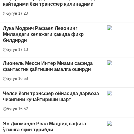
қайтадими ёки трансфер қилинадими
Бугун 17:20
Лука Модрич Рафаел Леаонинг
Миландаги келажаги ҳақида фикр
билдирди
Бугун 17:13
Лионель Месси Интер Миами сафида
фантастик қайтишни амалга оширди
Бугун 16:58
Челси ёзги трансфер ойнасида дарвоза
чизиғини кучайтириши шарт
Бугун 16:52
Ян Диоманде Реал Мадрид сафига
ўтишга яқин турибди