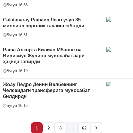
Бугун 16:38
Galatasaray Рафаел Леао учун 35
миллион евролик таклиф юборди
Бугун 16:31
Рафа Алкорта Килиан Мбаппе ва
Винисиус Жуниор муносабатлари
ҳақида гапирди
Бугун 16:19
Жоау Педро Денни Велбекнинг
Челсеидаги трансферига муносабат
билдирди
Бугун 16:15
…
1
2
3
62