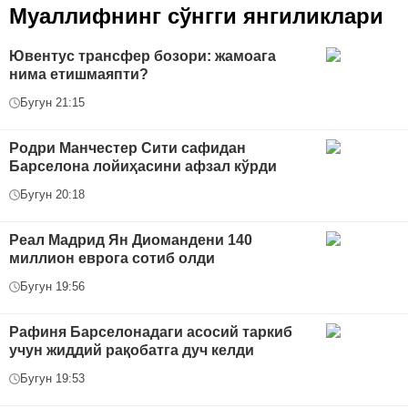
Муаллифнинг сўнгги янгиликлари
Ювентус трансфер бозори: жамоага
нима етишмаяпти?
Бугун 21:15
Родри Манчестер Сити сафидан
Барселона лойиҳасини афзал кўрди
Бугун 20:18
Реал Мадрид Ян Диомандени 140
миллион еврога сотиб олди
Бугун 19:56
Рафиня Барселонадаги асосий таркиб
учун жиддий рақобатга дуч келди
Бугун 19:53