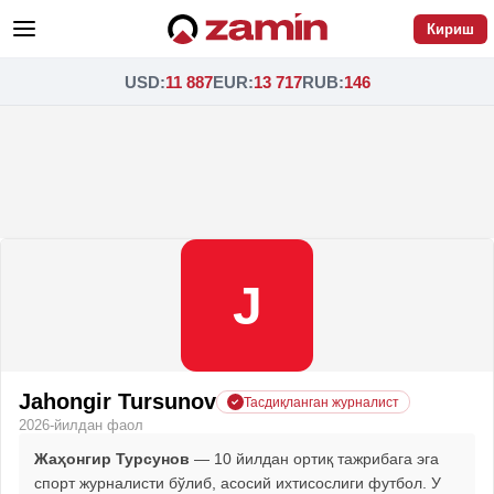
Кириш
USD
:
11 887
EUR
:
13 717
RUB
:
146
J
Jahongir Tursunov
Тасдиқланган журналист
2026-йилдан фаол
Жаҳонгир Турсунов
— 10 йилдан ортиқ тажрибага эга
спорт журналисти бўлиб, асосий ихтисослиги футбол. У