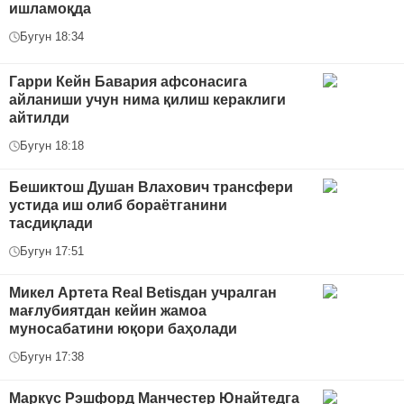
ишламоқда
Бугун 18:34
Гарри Кейн Бавария афсонасига
айланиши учун нима қилиш кераклиги
айтилди
Бугун 18:18
Бешиктош Душан Влахович трансфери
устида иш олиб бораётганини
тасдиқлади
Бугун 17:51
Микел Артета Real Betisдан учралган
мағлубиятдан кейин жамоа
муносабатини юқори баҳолади
Бугун 17:38
Маркус Рэшфорд Манчестер Юнайтедга