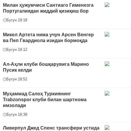
Милан ҳужумчиси Сантиаго Гименезга
Португалиядан жиддий қизиқиш бор
Бугун 19:18
Микел Артета нима учун Арсен Венгер
ва Пеп Гвардиола изидан бормоқда
Бугун 19:12
Ал-Аҳли клуби бошқарувига Марино
Пусик келди
Бугун 18:52
Муҳаммад Салоҳ Туркиянинг
Trabzonspor клуби билан шартнома
имзолади
Бугун 18:39
Ливерпул Джед Спенс трансфери устида