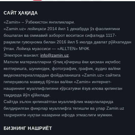
САЙТ ҲАҚИДА
«Zamin» – Ўзбекистон янгиликлари.
«Zamin.uz» лойиҳаси 2014 йил 1 декабрда ўз фаолиятини
бошлаган ва оммавий ахборот воситаси сифатида 1117-
рақамли гувоҳнома билан 2016 йил 5 июлда давлат рўйхатидан
ўтган. Лойиҳа муассиси — «ALLTEN» МЧЖ.
Электрон манзил:
info@zamin.uz
.
Матнли материалларни тўлиқ кўчириш ёки қисман иқтибос
келтиришга, шунингдек, фотографик, график, аудио ва/ёки
видеоматериаллардан фойдаланишга «Zamin.uz» сайтига
гиперҳавола мавжуд бўлган ва/ёки «Zamin» интернет-
нашрининг муаллифлигини кўрсатувчи ёзув илова қилинган
тақдирда йўл қўйилади.
Сайтда эълон қилинаётган муаллифлик мақолаларида
билдирилган фикрлар муаллифга тегишли ва улар Zamin.uz
таҳририяти нуқтаи назарини ифода этмаслиги мумкин.
БИЗНИНГ НАШРИЁТ