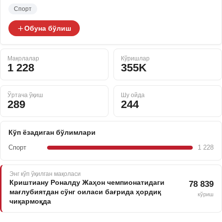
Спорт
Обуна бўлиш
Мақолалар
Кўришлар
1 228
355K
Ўртача ўқиш
Шу ойда
289
244
Кўп ёзадиган бўлимлари
Спорт
1 228
Энг кўп ўқилган мақоласи
Криштиану Роналду Жаҳон чемпионатидаги
78 839
мағлубиятдан сўнг оиласи бағрида ҳордиқ
кўриш
чиқармоқда