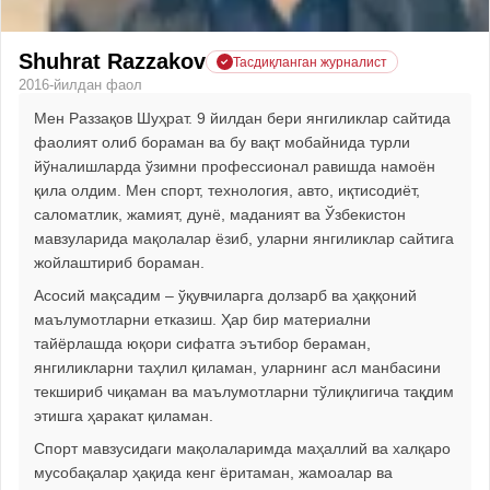
Shuhrat Razzakov
Тасдиқланган журналист
2016-йилдан фаол
Мен Раззақов Шуҳрат. 9 йилдан бери янгиликлар сайтида
фаолият олиб бораман ва бу вақт мобайнида турли
йўналишларда ўзимни профессионал равишда намоён
қила олдим. Мен спорт, технология, авто, иқтисодиёт,
саломатлик, жамият, дунё, маданият ва Ўзбекистон
мавзуларида мақолалар ёзиб, уларни янгиликлар сайтига
жойлаштириб бораман.
Асосий мақсадим – ўқувчиларга долзарб ва ҳаққоний
маълумотларни етказиш. Ҳар бир материални
тайёрлашда юқори сифатга эътибор бераман,
янгиликларни таҳлил қиламан, уларнинг асл манбасини
текшириб чиқаман ва маълумотларни тўлиқлигича тақдим
этишга ҳаракат қиламан.
Спорт мавзусидаги мақолаларимда маҳаллий ва халқаро
мусобақалар ҳақида кенг ёритаман, жамоалар ва