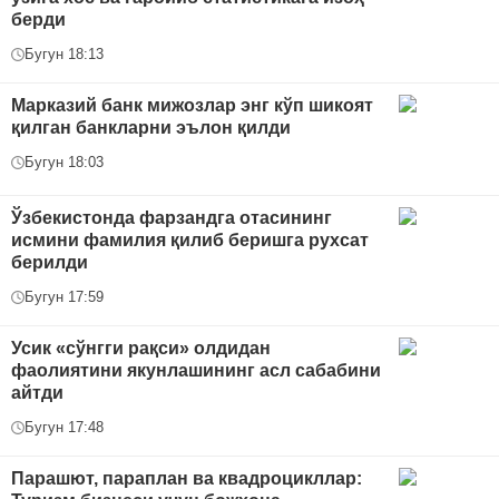
берди
Бугун 18:13
Марказий банк мижозлар энг кўп шикоят
қилган банкларни эълон қилди
Бугун 18:03
Ўзбекистонда фарзандга отасининг
исмини фамилия қилиб беришга рухсат
берилди
Бугун 17:59
Усик «сўнгги рақси» олдидан
фаолиятини якунлашининг асл сабабини
айтди
Бугун 17:48
Парашют, параплан ва квадроцикллар: