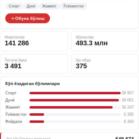
Спорт
Дунё
Жамият
Ўзбекистон
Обуна бўлиш
Мақолалар
Кўришлар
141 286
493.3 млн
Ўртача ўқиш
Шу ойда
3 491
375
Кўп ёзадиган бўлимлари
Спорт
39 957
Дунё
39 061
Жамият
36 247
Ўзбекистон
6 385
Фойдали
6 360
Энг кўп ўқилган мақоласи