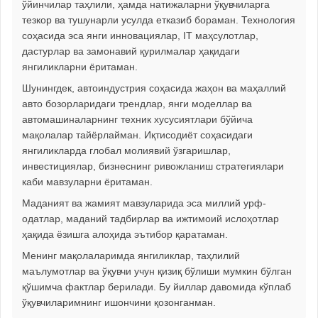
ўйинчилар таҳлили, ҳамда натижаларни ўқувчиларга
тезкор ва тушунарли усулда етказиб бораман. Технология
соҳасида эса янги инновациялар, IT маҳсулотлар,
дастурлар ва замонавий қурилмалар ҳақидаги
янгиликларни ёритаман.
Шунингдек, автоиндустрия соҳасида жаҳон ва маҳаллий
авто бозорларидаги трендлар, янги моделлар ва
автомашиналарнинг техник хусусиятлари бўйича
мақолалар тайёрлайман. Иқтисодиёт соҳасидаги
янгиликларда глобал молиявий ўзгаришлар,
инвестициялар, бизнеснинг ривожланиш стратегиялари
каби мавзуларни ёритаман.
Маданият ва жамият мавзуларида эса миллий урф-
одатлар, маданий тадбирлар ва ижтимоий ислоҳотлар
ҳақида ёзишга алоҳида эътибор қаратаман.
Менинг мақолаларимда янгиликлар, таҳлилий
маълумотлар ва ўқувчи учун қизиқ бўлиши мумкин бўлган
қўшимча фактлар берилади. Бу йиллар давомида кўплаб
ўқувчиларимнинг ишончини қозонганман.