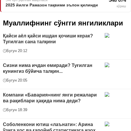
548 674
2025 йилги Рамазон тақвими эълон қилинди
кўриш
Муаллифнинг сўнгги янгиликлари
Қайси аёл қайси ишдан қочиши керак?
Туғилган сана талқини
Бугун 20:12
Сизни нима ичдан емиради? Туғилган
кунингиз бўйича талқин...
Бугун 20:05
Компани «Бавария»нинг янги режалари
ва рақиблари ҳақида нима деди?
Бугун 18:39
Соболенкони ютиш «лаънати»: Арина
ўзига хос ва ғаройиб статистикага изоҳ