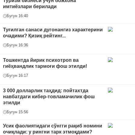
Туризм бизнеси учун божхона
имтиёзлари берилади
Бугун 16:40
Туғилган санаси дугонангиз характерини
очадими? Қизиқ рейтинг...
Бугун 16:36
Тошкентда йирик психотроп ва
гиёҳвандлик тармоғи фош этилди!
Бугун 16:17
3 000 долларлик таҳдид: пойтахтда
навбатдаги кибер-товламачилик фош
этилди
Бугун 15:56
Усик фаолиятидаги сўнгги рақиб номини
очиқлади: у рингни тарк этмоқдами?