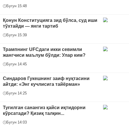
Бугун 15:48
Қонун Конституцияга зид бўлса, суд иши
тўхтайди — янги тартиб
Бугун 15:39
Трампнинг UFCдаги икки севимли
жангчиси маълум бўлди: Улар ким?
Бугун 14:45
Синдаров Гукешнинг заиф нуқтасини
айтди: «Энг кучлисига тайёрман»
Бугун 14:25
Туғилган санангиз қайси иқтидорни
кўрсатади? Қизиқ талқин...
Бугун 14:03