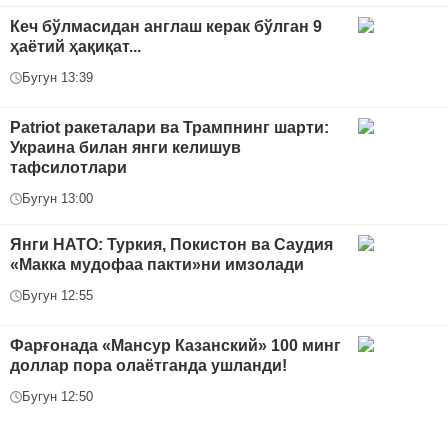
Кеч бўлмасидан англаш керак бўлган 9
ҳаётий ҳақиқат...
Бугун 13:39
Patriot ракеталари ва Трампнинг шарти:
Украина билан янги келишув
тафсилотлари
Бугун 13:00
Янги НАТО: Туркия, Покистон ва Саудия
«Макка мудофаа пакти»ни имзолади
Бугун 12:55
Фарғонада «Мансур Казанский» 100 минг
доллар пора олаётганда ушланди!
Бугун 12:50