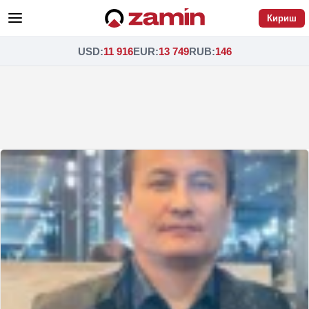
Кириш
USD
:
11 916
EUR
:
13 749
RUB
:
146