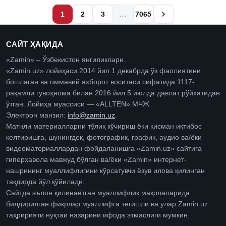
…
1
2
3
7065
САЙТ ҲАҚИДА
«Zamin» – Ўзбекистон янгиликлари.
«Zamin.uz» лойиҳаси 2014 йил 1 декабрда ўз фаолиятини
бошлаган ва оммавий ахборот воситаси сифатида 1117-
рақамли гувоҳнома билан 2016 йил 5 июлда давлат рўйхатидан
ўтган. Лойиҳа муассиси — «ALLTEN» МЧЖ.
Электрон манзил:
info@zamin.uz
.
Матнли материалларни тўлиқ кўчириш ёки қисман иқтибос
келтиришга, шунингдек, фотографик, график, аудио ва/ёки
видеоматериаллардан фойдаланишга «Zamin.uz» сайтига
гиперҳавола мавжуд бўлган ва/ёки «Zamin» интернет-
нашрининг муаллифлигини кўрсатувчи ёзув илова қилинган
тақдирда йўл қўйилади.
Сайтда эълон қилинаётган муаллифлик мақолаларида
билдирилган фикрлар муаллифга тегишли ва улар Zamin.uz
таҳририяти нуқтаи назарини ифода этмаслиги мумкин.