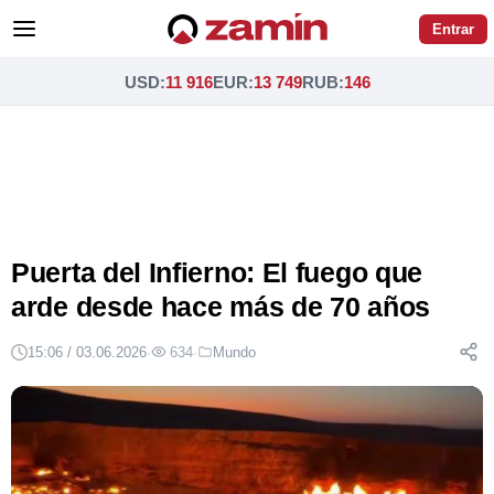
Entrar
USD
:
11 916
EUR
:
13 749
RUB
:
146
Puerta del Infierno: El fuego que
arde desde hace más de 70 años
15:06 / 03.06.2026
·
634
·
Mundo