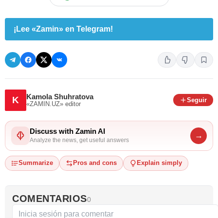
¡Lee «Zamin» en Telegram!
Kamola Shuhratova
K
Seguir
«ZAMIN.UZ»
editor
Discuss with Zamin AI
→
Analyze the news, get useful answers
Summarize
Pros and cons
Explain simply
COMENTARIOS
0