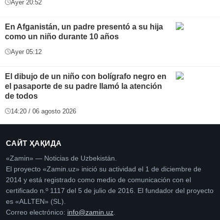
Ayer 20:52
En Afganistán, un padre presentó a su hija
como un niño durante 10 años
Ayer 05:12
El dibujo de un niño con bolígrafo negro en
el pasaporte de su padre llamó la atención
de todos
14:20 / 06 agosto 2026
САЙТ ҲАҚИДА
«Zamin» — Noticias de Uzbekistán.
El proyecto «Zamin.uz» inició su actividad el 1 de diciembre de
2014 y está registrado como medio de comunicación con el
certificado n.º 1117 del 5 de julio de 2016. El fundador del proyecto
es «ALLTEN» (SL).
Correo electrónico:
info@zamin.uz
.