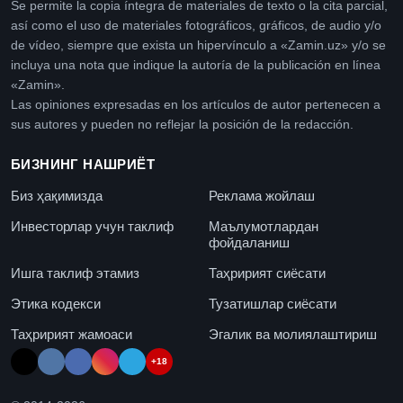
Se permite la copia íntegra de materiales de texto o la cita parcial,
así como el uso de materiales fotográficos, gráficos, de audio y/o
de vídeo, siempre que exista un hipervínculo a «Zamin.uz» y/o se
incluya una nota que indique la autoría de la publicación en línea
«Zamin».
Las opiniones expresadas en los artículos de autor pertenecen a
sus autores y pueden no reflejar la posición de la redacción.
БИЗНИНГ НАШРИЁТ
Биз ҳақимизда
Реклама жойлаш
Инвесторлар учун таклиф
Маълумотлардан
фойдаланиш
Ишга таклиф этамиз
Таҳририят сиёсати
Этика кодекси
Тузатишлар сиёсати
Таҳририят жамоаси
Эгалик ва молиялаштириш
+18