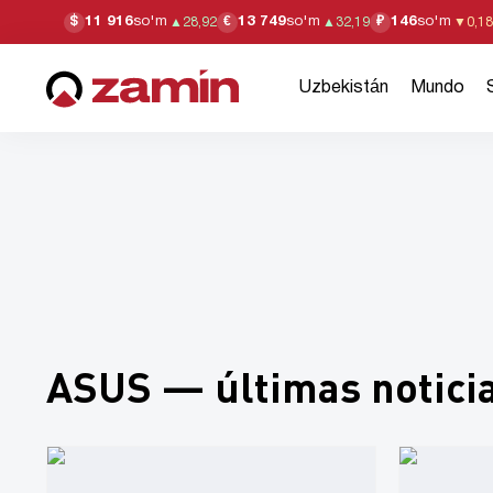
11 916
so'm
13 749
so'm
146
so'm
$
€
₽
▲
28,92
▲
32,19
▼
0,18
Uzbekistán
Mundo
ASUS — últimas notici