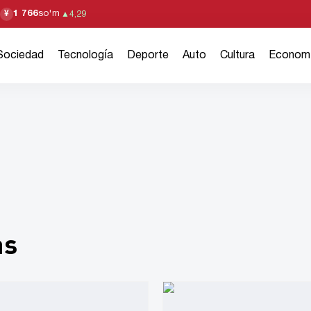
1 766
so'm
¥
▲
4,29
Sociedad
Tecnología
Deporte
Auto
Cultura
Econom
as