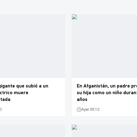
igante que subió a un
En Afganistán, un padre pr
éctrico muere
su hija como un niño duran
utada
años
0
Ayer 05:12