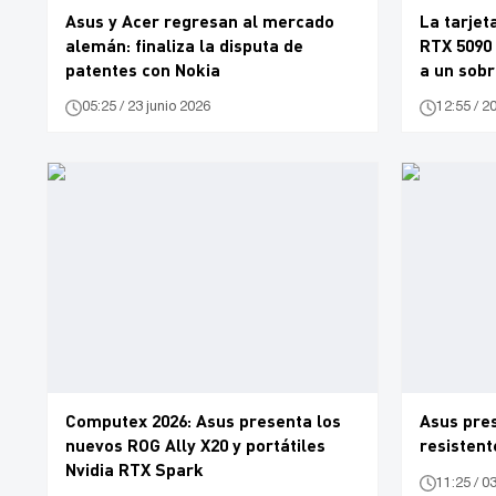
Asus y Acer regresan al mercado
La tarjet
alemán: finaliza la disputa de
RTX 5090 
patentes con Nokia
a un sob
05:25 / 23 junio 2026
12:55 / 2
Computex 2026: Asus presenta los
Asus pres
nuevos ROG Ally X20 y portátiles
resisten
Nvidia RTX Spark
11:25 / 0