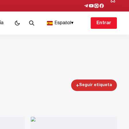
ía
Español
▾
Entrar
+
Seguir etiqueta