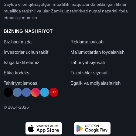
Saytda e'lon qilinayotgan mualliflik maqolalarida bildirilgan fikrlar
muallifga tegishli va ular Zamin.uz tahririyati nuqtai nazarini ifoda
etmasligi mumkin.
BIZNING NASHRIYOT
Biz haqimizda
Reklama joylash
Investorlar uchun taklif
Maʼlumotlardan foydalanish
Ishga taklif etamiz
Tahririyat siyosati
Etika kodeksi
Tuzatishlar siyosati
Tahririyat jamoasi
Egalik va moliyalashtirish
+18
© 2014-
2026