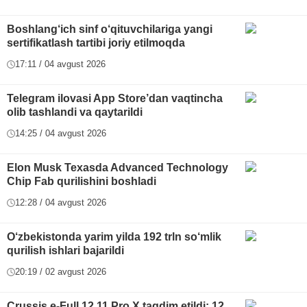
Boshlang‘ich sinf o‘qituvchilariga yangi
sertifikatlash tartibi joriy etilmoqda
17:11 / 04 avgust 2026
Telegram ilovasi App Store’dan vaqtincha
olib tashlandi va qaytarildi
14:25 / 04 avgust 2026
Elon Musk Texasda Advanced Technology
Chip Fab qurilishini boshladi
12:28 / 04 avgust 2026
O‘zbekistonda yarim yilda 192 trln so‘mlik
qurilish ishlari bajarildi
20:19 / 02 avgust 2026
Crussis e-Full 12.11 Pro X taqdim etildi: 12