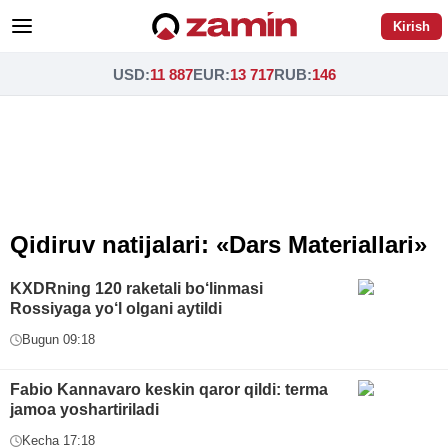
Kirish
USD
:
11 887
EUR
:
13 717
RUB
:
146
Qidiruv natijalari: «Dars Materiallari»
KXDRning 120 raketali bo‘linmasi
Rossiyaga yo‘l olgani aytildi
Bugun 09:18
Fabio Kannavaro keskin qaror qildi: terma
jamoa yoshartiriladi
Kecha 17:18