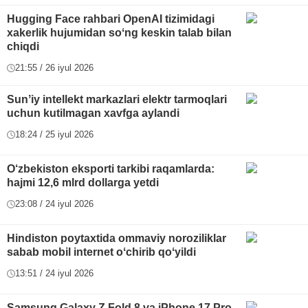
Hugging Face rahbari OpenAI tizimidagi
xakerlik hujumidan soʻng keskin talab bilan
chiqdi
21:55 / 26 iyul 2026
Sunʼiy intellekt markazlari elektr tarmoqlari
uchun kutilmagan xavfga aylandi
18:24 / 25 iyul 2026
O‘zbekiston eksporti tarkibi raqamlarda:
hajmi 12,6 mlrd dollarga yetdi
23:08 / 24 iyul 2026
Hindiston poytaxtida ommaviy noroziliklar
sabab mobil internet oʻchirib qoʻyildi
13:51 / 24 iyul 2026
Samsung Galaxy Z Fold 8 va iPhone 17 Pro