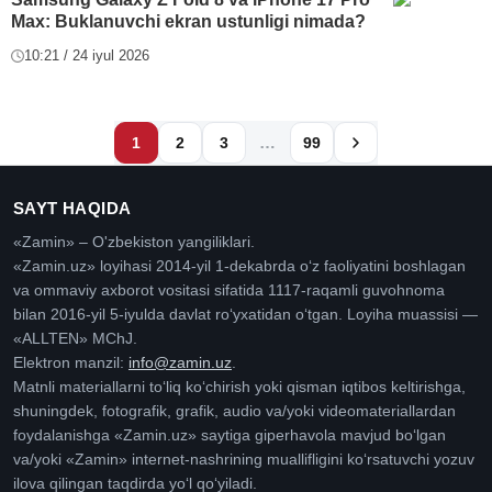
Max: Buklanuvchi ekran ustunligi nimada?
10:21 / 24 iyul 2026
…
1
2
3
99
SAYT HAQIDA
«Zamin» – O'zbekiston yangiliklari.
«Zamin.uz» loyihasi 2014-yil 1-dekabrda oʻz faoliyatini boshlagan
va ommaviy axborot vositasi sifatida 1117-raqamli guvohnoma
bilan 2016-yil 5-iyulda davlat roʻyxatidan oʻtgan. Loyiha muassisi —
«ALLTEN» MChJ.
Elektron manzil:
info@zamin.uz
.
Matnli materiallarni toʻliq koʻchirish yoki qisman iqtibos keltirishga,
shuningdek, fotografik, grafik, audio va/yoki videomateriallardan
foydalanishga «Zamin.uz» saytiga giperhavola mavjud boʻlgan
va/yoki «Zamin» internet-nashrining muallifligini koʻrsatuvchi yozuv
ilova qilingan taqdirda yoʻl qoʻyiladi.