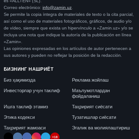
es «ALLTEN» (SL).
Correo electrónico:
info@zamin.uz
.
Se permite la copia íntegra de materiales de texto o la cita parcial,
así como el uso de materiales fotográficos, gráficos, de audio y/o
de vídeo, siempre que exista un hipervínculo a «Zamin.uz» y/o se
incluya una nota que indique la autoría de la publicación en línea
«Zamin».
Las opiniones expresadas en los artículos de autor pertenecen a
sus autores y pueden no reflejar la posición de la redacción.
БИЗНИНГ НАШРИЁТ
Биз ҳақимизда
Реклама жойлаш
Инвесторлар учун таклиф
Маълумотлардан
фойдаланиш
Ишга таклиф этамиз
Таҳририят сиёсати
Этика кодекси
Тузатишлар сиёсати
Таҳририят жамоаси
Эгалик ва молиялаштириш
+18