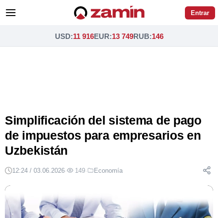
Entrar
USD
:
11 916
EUR
:
13 749
RUB
:
146
Simplificación del sistema de pago
de impuestos para empresarios en
Uzbekistán
12:24 / 03.06.2026
·
149
·
Economía