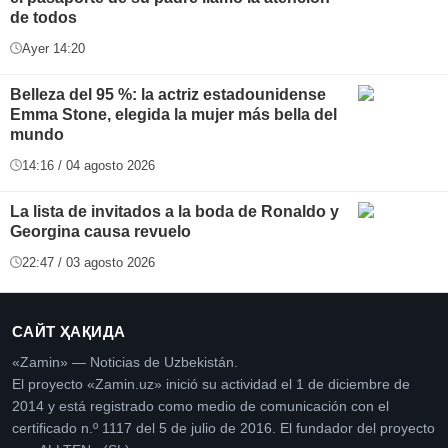
de todos
Ayer 14:20
Belleza del 95 %: la actriz estadounidense
Emma Stone, elegida la mujer más bella del
mundo
14:16 / 04 agosto 2026
La lista de invitados a la boda de Ronaldo y
Georgina causa revuelo
22:47 / 03 agosto 2026
САЙТ ҲАҚИДА
«Zamin» — Noticias de Uzbekistán.
El proyecto «Zamin.uz» inició su actividad el 1 de diciembre de
2014 y está registrado como medio de comunicación con el
certificado n.º 1117 del 5 de julio de 2016. El fundador del proyecto