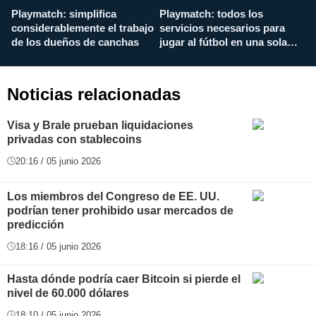
Playmatch: simplifica
Playmatch: todos los
¿
considerablemente el trabajo
servicios necesarios para
d
de los dueños de canchas
jugar al fútbol en una sola
c
aplicación
i
Noticias relacionadas
Visa y Brale prueban liquidaciones
privadas con stablecoins
20:16 / 05 junio 2026
Los miembros del Congreso de EE. UU.
podrían tener prohibido usar mercados de
predicción
18:16 / 05 junio 2026
Hasta dónde podría caer Bitcoin si pierde el
nivel de 60.000 dólares
18:10 / 05 junio 2026