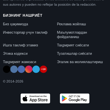
sus autores y pueden no reflejar la posición de la redacción.
БИЗНИНГ НАШРИЁТ
Биз ҳақимизда
Реклама жойлаш
Инвесторлар учун таклиф
Маълумотлардан
фойдаланиш
Ишга таклиф этамиз
Таҳририят сиёсати
Этика кодекси
Тузатишлар сиёсати
Таҳририят жамоаси
Эгалик ва молиялаштириш
+18
© 2014-
2026