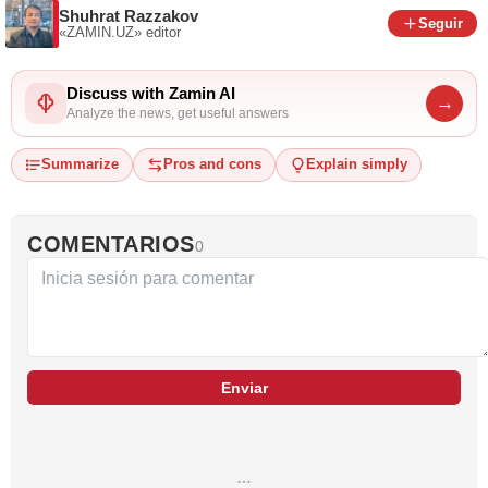
Shuhrat Razzakov
Seguir
«ZAMIN.UZ»
editor
Discuss with Zamin AI
→
Analyze the news, get useful answers
Summarize
Pros and cons
Explain simply
COMENTARIOS
0
Enviar
…