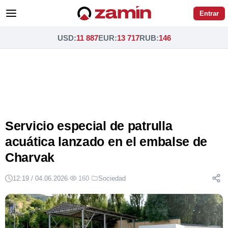
Entrar
USD
:
11 887
EUR
:
13 717
RUB
:
146
Servicio especial de patrulla
acuática lanzado en el embalse de
Charvak
12:19 / 04.06.2026
·
160
·
Sociedad