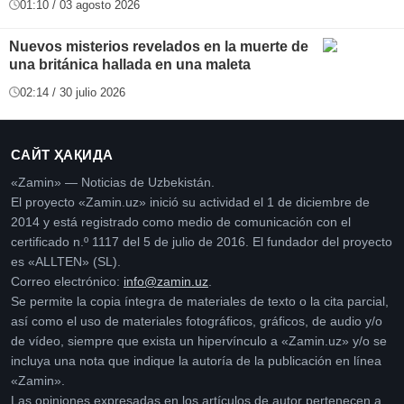
01:10 / 03 agosto 2026
Nuevos misterios revelados en la muerte de
una británica hallada en una maleta
02:14 / 30 julio 2026
САЙТ ҲАҚИДА
«Zamin» — Noticias de Uzbekistán.
El proyecto «Zamin.uz» inició su actividad el 1 de diciembre de
2014 y está registrado como medio de comunicación con el
certificado n.º 1117 del 5 de julio de 2016. El fundador del proyecto
es «ALLTEN» (SL).
Correo electrónico:
info@zamin.uz
.
Se permite la copia íntegra de materiales de texto o la cita parcial,
así como el uso de materiales fotográficos, gráficos, de audio y/o
de vídeo, siempre que exista un hipervínculo a «Zamin.uz» y/o se
incluya una nota que indique la autoría de la publicación en línea
«Zamin».
Las opiniones expresadas en los artículos de autor pertenecen a