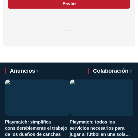
Enviar
…
Anuncios
Colaboración
Playmatch: simplifica
Playmatch: todos los
¿
considerablemente el trabajo
servicios necesarios para
d
de los dueños de canchas
jugar al fútbol en una sola
c