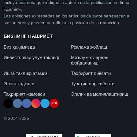
incluya una nota que indique la autoría de la publicación en línea
«Zamin».
Las opiniones expresadas en los artículos de autor pertenecen a
sus autores y pueden no reflejar la posición de la redacción.
БИЗНИНГ НАШРИЁТ
Биз ҳақимизда
Реклама жойлаш
Инвесторлар учун таклиф
Маълумотлардан
фойдаланиш
Ишга таклиф этамиз
Таҳририят сиёсати
Этика кодекси
Тузатишлар сиёсати
Таҳририят жамоаси
Эгалик ва молиялаштириш
+18
© 2014-
2026