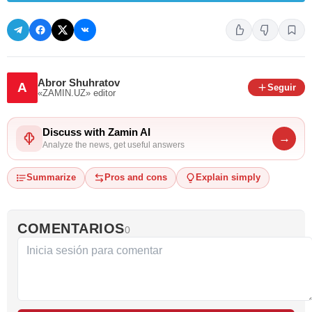
Abror Shuhratov
A
Seguir
«ZAMIN.UZ»
editor
Discuss with Zamin AI
→
Analyze the news, get useful answers
Summarize
Pros and cons
Explain simply
COMENTARIOS
0