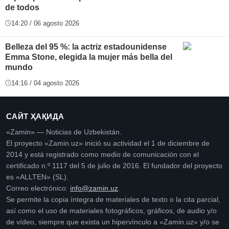
de todos
14:20 / 06 agosto 2026
Belleza del 95 %: la actriz estadounidense
Emma Stone, elegida la mujer más bella del
mundo
14:16 / 04 agosto 2026
САЙТ ҲАҚИДА
«Zamin» — Noticias de Uzbekistán.
El proyecto «Zamin.uz» inició su actividad el 1 de diciembre de
2014 y está registrado como medio de comunicación con el
certificado n.º 1117 del 5 de julio de 2016. El fundador del proyecto
es «ALLTEN» (SL).
Correo electrónico:
info@zamin.uz
.
Se permite la copia íntegra de materiales de texto o la cita parcial,
así como el uso de materiales fotográficos, gráficos, de audio y/o
de vídeo, siempre que exista un hipervínculo a «Zamin.uz» y/o se