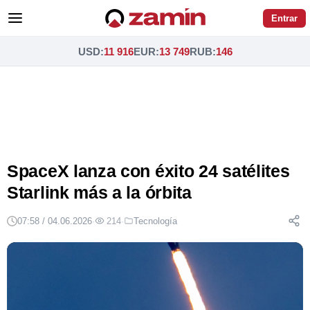
Entrar
USD
:
11 916
EUR
:
13 749
RUB
:
146
SpaceX lanza con éxito 24 satélites
Starlink más a la órbita
07:58 / 04.06.2026
·
214
·
Tecnología