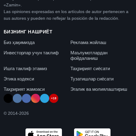
«Zamin».
Las opiniones expresadas en los artículos de autor pertenecen a
sus autores y pueden no reflejar la posición de la redacción.
БИЗНИНГ НАШРИЁТ
Биз ҳақимизда
Реклама жойлаш
Инвесторлар учун таклиф
Маълумотлардан
фойдаланиш
Ишга таклиф этамиз
Таҳририят сиёсати
Этика кодекси
Тузатишлар сиёсати
Таҳририят жамоаси
Эгалик ва молиялаштириш
+18
© 2014-
2026