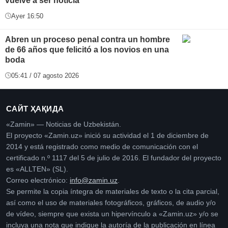
vuelve a ser noticia
Ayer 16:50
Abren un proceso penal contra un hombre
de 66 años que felicitó a los novios en una
boda
05:41 / 07 agosto 2026
САЙТ ҲАҚИДА
«Zamin» — Noticias de Uzbekistán.
El proyecto «Zamin.uz» inició su actividad el 1 de diciembre de
2014 y está registrado como medio de comunicación con el
certificado n.º 1117 del 5 de julio de 2016. El fundador del proyecto
es «ALLTEN» (SL).
Correo electrónico:
info@zamin.uz
.
Se permite la copia íntegra de materiales de texto o la cita parcial,
así como el uso de materiales fotográficos, gráficos, de audio y/o
de vídeo, siempre que exista un hipervínculo a «Zamin.uz» y/o se
incluya una nota que indique la autoría de la publicación en línea