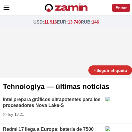
Entrar
USD
:
11 916
EUR
:
13 749
RUB
:
146
+
Seguir etiqueta
Tehnologiya — últimas noticias
Intel prepara gráficos ultrapotentes para los
procesadores Nova Lake-S
Hoy 13:21
Redmi 17 llega a Europa: batería de 7500