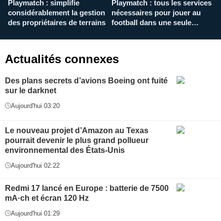
Playmatch : simplifie
Playmatch : tous les services
C
considérablement la gestion
nécessaires pour jouer au
d
des propriétaires de terrains
football dans une seule
p
application
f
Actualités connexes
Des plans secrets d’avions Boeing ont fuité
sur le darknet
Aujourd'hui 03:20
Le nouveau projet d’Amazon au Texas
pourrait devenir le plus grand pollueur
environnemental des États-Unis
Aujourd'hui 02:22
Redmi 17 lancé en Europe : batterie de 7500
mA·ch et écran 120 Hz
Aujourd'hui 01:29