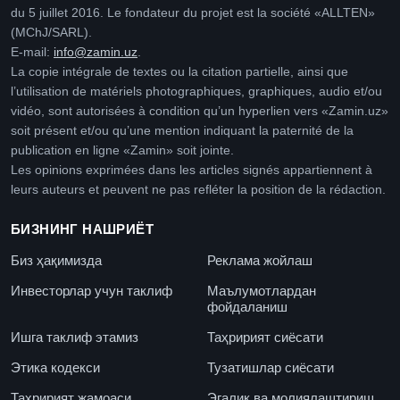
du 5 juillet 2016. Le fondateur du projet est la société «ALLTEN»
(MChJ/SARL).
E-mail:
info@zamin.uz
.
La copie intégrale de textes ou la citation partielle, ainsi que
l’utilisation de matériels photographiques, graphiques, audio et/ou
vidéo, sont autorisées à condition qu’un hyperlien vers «Zamin.uz»
soit présent et/ou qu’une mention indiquant la paternité de la
publication en ligne «Zamin» soit jointe.
Les opinions exprimées dans les articles signés appartiennent à
leurs auteurs et peuvent ne pas refléter la position de la rédaction.
БИЗНИНГ НАШРИЁТ
Биз ҳақимизда
Реклама жойлаш
Инвесторлар учун таклиф
Маълумотлардан
фойдаланиш
Ишга таклиф этамиз
Таҳририят сиёсати
Этика кодекси
Тузатишлар сиёсати
Таҳририят жамоаси
Эгалик ва молиялаштириш