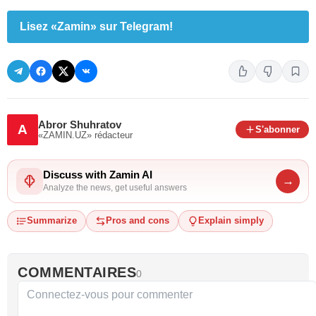
Lisez «Zamin» sur Telegram!
Abror Shuhratov
A
S'abonner
«ZAMIN.UZ»
rédacteur
Discuss with Zamin AI
→
Analyze the news, get useful answers
Summarize
Pros and cons
Explain simply
COMMENTAIRES
0