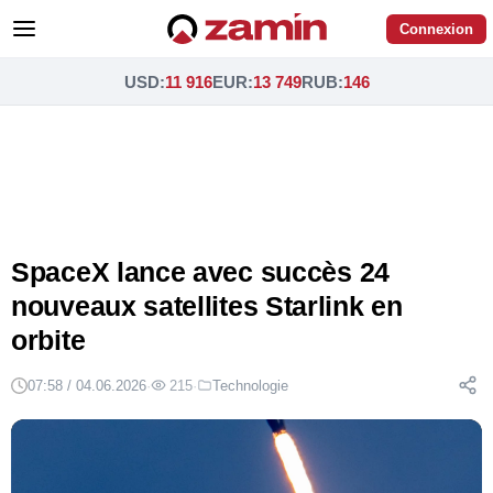
Connexion
USD
:
11 916
EUR
:
13 749
RUB
:
146
SpaceX lance avec succès 24
nouveaux satellites Starlink en
orbite
07:58 / 04.06.2026
·
215
·
Technologie