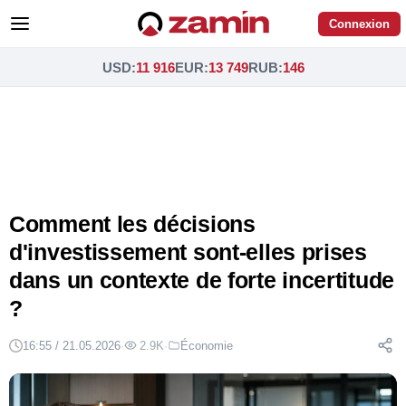
Connexion
USD
:
11 916
EUR
:
13 749
RUB
:
146
Comment les décisions
d'investissement sont-elles prises
dans un contexte de forte incertitude
?
16:55 / 21.05.2026
·
2.9K
·
Économie