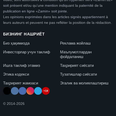
soit présent et/ou qu’une mention indiquant la paternité de la
publication en ligne «Zamin» soit jointe.
Les opinions exprimées dans les articles signés appartiennent à
leurs auteurs et peuvent ne pas refléter la position de la rédaction.
БИЗНИНГ НАШРИЁТ
Биз ҳақимизда
Реклама жойлаш
Инвесторлар учун таклиф
Маълумотлардан
фойдаланиш
Ишга таклиф этамиз
Таҳририят сиёсати
Этика кодекси
Тузатишлар сиёсати
Таҳририят жамоаси
Эгалик ва молиялаштириш
+18
© 2014-
2026