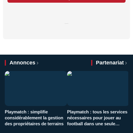
…
Annonces
Partenariat
Playmatch : simplifie
Playmatch : tous les services
C
considérablement la gestion
nécessaires pour jouer au
d
des propriétaires de terrains
football dans une seule
p
application
f