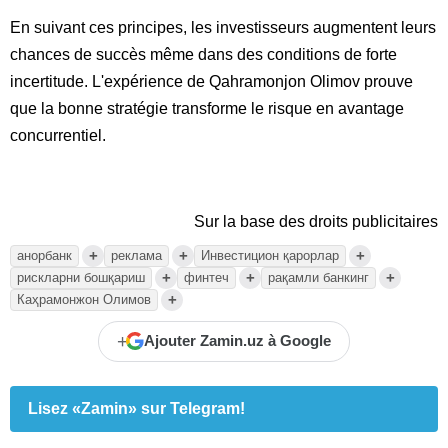
En suivant ces principes, les investisseurs augmentent leurs
chances de succès même dans des conditions de forte
incertitude. L'expérience de Qahramonjon Olimov prouve
que la bonne stratégie transforme le risque en avantage
concurrentiel.
Sur la base des droits publicitaires
+
+
+
анорбанк
реклама
Инвестицион қарорлар
+
+
+
рискларни бошқариш
финтеч
рақамли банкинг
+
Каҳрамонжон Олимов
+
Ajouter Zamin.uz à Google
Lisez «Zamin» sur Telegram!