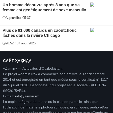
Un homme découvre après 8 ans que sa
femme est génétiquement de sexe masculin
Aujourd'hui 05:37
Plus de 91 000 canards en caoutchouc
lâchés dans la rivière Chicago
20:52 / 07 août 2026
САЙТ ҲАҚИДА
«Zamin» — Actualités d’Ouzbékistan.
Le projet «Zamin.uz» a commencé son activité le 1er décembre
2014 et est enregistré en tant que média sous le certificat n° 1117
du 5 juillet 2016. Le fondateur du projet est la société «ALLTEN»
(MChJ/SARL).
E-mail:
info@zamin.uz
.
La copie intégrale de textes ou la citation partielle, ainsi que
l’utilisation de matériels photographiques, graphiques, audio et/ou
vidéo, sont autorisées à condition qu’un hyperlien vers «Zamin.uz»