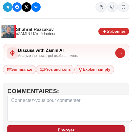
Shuhrat Razzakov
S'abonner
«ZAMIN.UZ»
rédacteur
Discuss with Zamin AI
→
Analyze the news, get useful answers
Summarize
Pros and cons
Explain simply
COMMENTAIRES
0
Envoyer