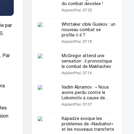
du combat dévoilée !
Aujourd'hui, 07:22
Whittaker cible Guskov : un
ée par
nouveau combat se
S.
profile-t-il ?
Aujourd'hui, 07:18
. Par
McGregor attend une
sensation : il pronostique
le combat de Makhachev
Aujourd'hui, 07:14
era
Vadim Abramov : « Nous
avons perdu contre le
Lokomotiv à cause de
l’erreur du VAR et de la
Aujourd'hui, 07:07
ites
fatigue »
sion
Kapadze évoque les
problèmes de «Navbahor»
et les nouveaux transferts