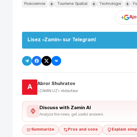
+
+
+
Roscosmos
Tourisme Spatial
Technologie
F
+
Ajo
Lisez «Zamin» sur Telegram!
Abror Shuhratov
A
«ZAMIN.UZ»
rédacteur
Discuss with Zamin AI
Analyze the news, get useful answers
Summarize
Pros and cons
Explain simp