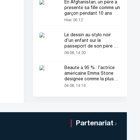
En Afghanistan, un père a
présenté sa fille comme un
garçon pendant 10 ans
Hier, 05:12
Le dessin au stylo noir
d’un enfant sur le
passeport de son père a
attiré tous les regards
06.08, 14:20
Beauté à 95 % : l’actrice
américaine Emma Stone
désignée comme la plus
belle femme du monde !
04.08, 14:16
Partenariat