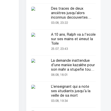
Des traces de deux
ancêtres jusqu’alors
inconnus découvertes
dans l’ADN humain
03.08, 23:22
À 10 ans, Ralph va à l'école
sur ses mains et émeut la
Toile
25.07, 23:43
La demande inattendue
d’une mariée kazakhe pour
son mahr a stupéfié tout
le monde
06.08, 18:01
L’enseignant qui a noté
ses étudiants jusqu’à la
veille de sa mort
03.08, 19:34