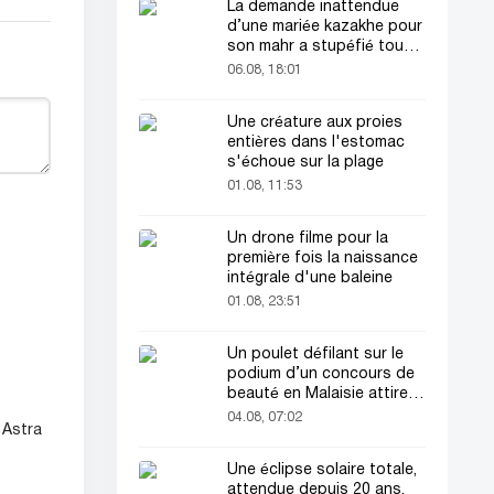
La demande inattendue
d’une mariée kazakhe pour
son mahr a stupéfié tout
le monde
06.08, 18:01
Une créature aux proies
entières dans l'estomac
s'échoue sur la plage
01.08, 11:53
Un drone filme pour la
première fois la naissance
intégrale d'une baleine
01.08, 23:51
Un poulet défilant sur le
podium d’un concours de
beauté en Malaisie attire
l’attention du public
04.08, 07:02
 Astra
Une éclipse solaire totale,
attendue depuis 20 ans,