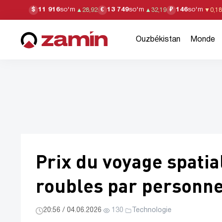
11 916
so'm
13 749
so'm
146
so'm
$
€
₽
▲
28,92
▲
32,19
▼
0,18
Ouzbékistan
Monde
Prix du voyage spatial
roubles par personn
20:56 / 04.06.2026
·
130
·
Technologie