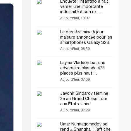
Enquête : Infantino a fait
verser une importante
indemnité à son ex-
compagne avec des fonds
Aujourd'hui, 10:07
de l’UEFA !
La dernière mise à jour
majeure annoncée pour les
smartphones Galaxy S23
Aujourd'hui, 08:59
Layma Vladson bat une
adversaire classée 478
places plus haut :
sensation à Leipzig !
Aujourd'hui, 07:39
Javohir Sindarov termine
2e au Grand Chess Tour
aux États-Unis !
Aujourd'hui, 07:29
Umar Nurmagomedov se
rend à Shanghai : l’affiche