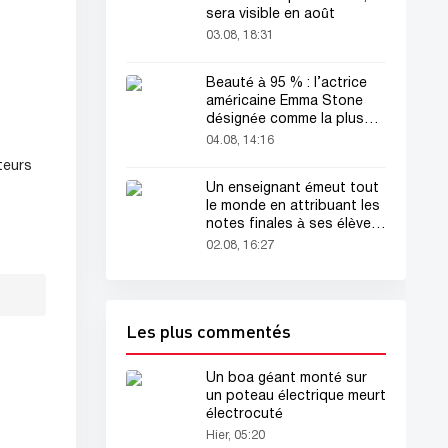
sera visible en août
03.08, 18:31
Beauté à 95 % : l’actrice
américaine Emma Stone
désignée comme la plus
belle femme du monde !
04.08, 14:16
teurs
Un enseignant émeut tout
le monde en attribuant les
notes finales à ses élèves
avant sa mort
02.08, 16:27
Les plus commentés
Un boa géant monté sur
un poteau électrique meurt
électrocuté
Hier, 05:20