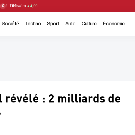
1 766
so'm
¥
▲
4,29
Société
Techno
Sport
Auto
Culture
Économie
 révélé : 2 milliards de
e