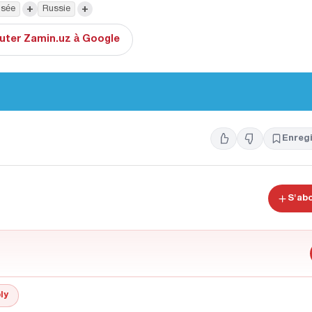
+
+
usée
Russie
uter Zamin.uz à Google
Enregi
S'ab
ly