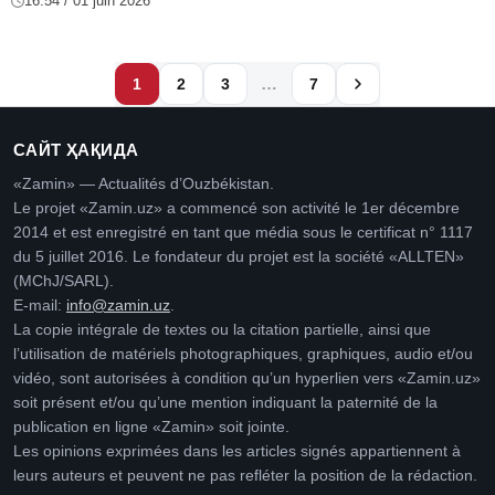
16:54 / 01 juin 2026
…
1
2
3
7
САЙТ ҲАҚИДА
«Zamin» — Actualités d’Ouzbékistan.
Le projet «Zamin.uz» a commencé son activité le 1er décembre
2014 et est enregistré en tant que média sous le certificat n° 1117
du 5 juillet 2016. Le fondateur du projet est la société «ALLTEN»
(MChJ/SARL).
E-mail:
info@zamin.uz
.
La copie intégrale de textes ou la citation partielle, ainsi que
l’utilisation de matériels photographiques, graphiques, audio et/ou
vidéo, sont autorisées à condition qu’un hyperlien vers «Zamin.uz»
soit présent et/ou qu’une mention indiquant la paternité de la
publication en ligne «Zamin» soit jointe.
Les opinions exprimées dans les articles signés appartiennent à
leurs auteurs et peuvent ne pas refléter la position de la rédaction.