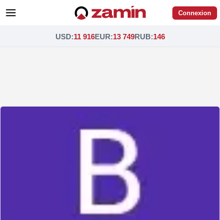
Connexion
USD
:
11 916
EUR
:
13 749
RUB
:
146