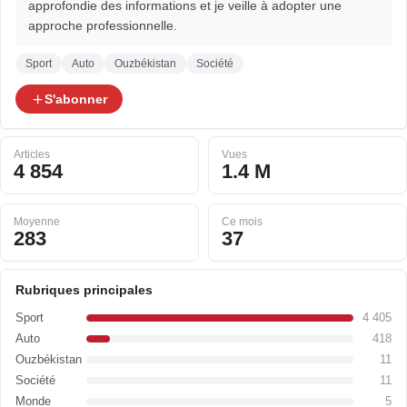
approfondie des informations et je veille à adopter une
approche professionnelle.
Sport
Auto
Ouzbékistan
Société
S'abonner
Articles
Vues
4 854
1.4 M
Moyenne
Ce mois
283
37
Rubriques principales
Sport
4 405
Auto
418
Ouzbékistan
11
Société
11
Monde
5