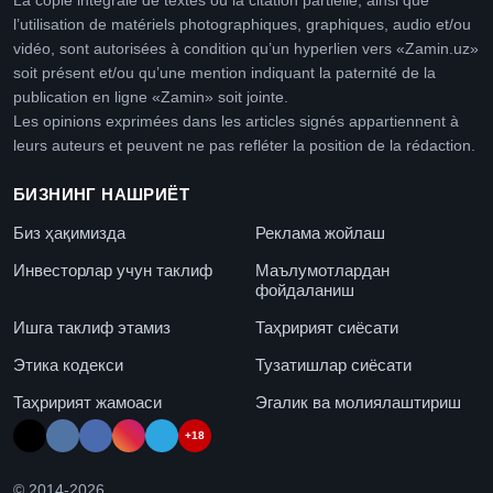
La copie intégrale de textes ou la citation partielle, ainsi que
l’utilisation de matériels photographiques, graphiques, audio et/ou
vidéo, sont autorisées à condition qu’un hyperlien vers «Zamin.uz»
soit présent et/ou qu’une mention indiquant la paternité de la
publication en ligne «Zamin» soit jointe.
Les opinions exprimées dans les articles signés appartiennent à
leurs auteurs et peuvent ne pas refléter la position de la rédaction.
БИЗНИНГ НАШРИЁТ
Биз ҳақимизда
Реклама жойлаш
Инвесторлар учун таклиф
Маълумотлардан
фойдаланиш
Ишга таклиф этамиз
Таҳририят сиёсати
Этика кодекси
Тузатишлар сиёсати
Таҳририят жамоаси
Эгалик ва молиялаштириш
+18
© 2014-
2026