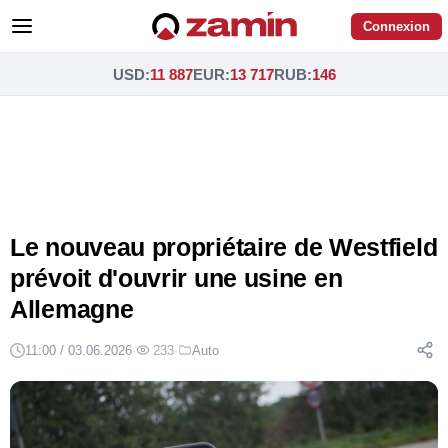
Connexion
USD
:
11 887
EUR
:
13 717
RUB
:
146
Le nouveau propriétaire de Westfield
prévoit d'ouvrir une usine en
Allemagne
11:00 / 03.06.2026
·
233
·
Auto