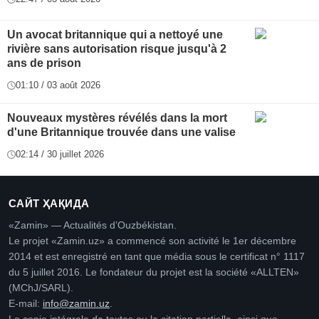
Un avocat britannique qui a nettoyé une
rivière sans autorisation risque jusqu'à 2
ans de prison
01:10 / 03 août 2026
Nouveaux mystères révélés dans la mort
d'une Britannique trouvée dans une valise
02:14 / 30 juillet 2026
САЙТ ҲАҚИДА
«Zamin» — Actualités d’Ouzbékistan.
Le projet «Zamin.uz» a commencé son activité le 1er décembre
2014 et est enregistré en tant que média sous le certificat n° 1117
du 5 juillet 2016. Le fondateur du projet est la société «ALLTEN»
(MChJ/SARL).
E-mail:
info@zamin.uz
.