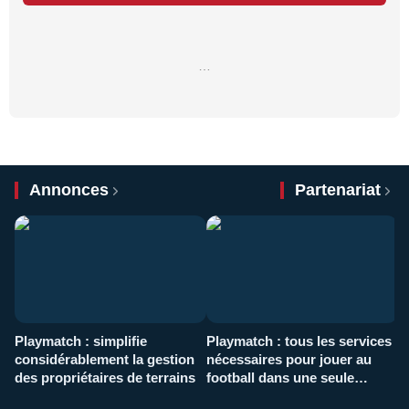
…
Annonces
Partenariat
Playmatch : simplifie
Playmatch : tous les services
C
considérablement la gestion
nécessaires pour jouer au
d
des propriétaires de terrains
football dans une seule
p
application
f