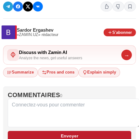
Sardor Ergashev
S'abonner
«ZAMIN.UZ»
rédacteur
Discuss with Zamin AI
→
Analyze the news, get useful answers
Summarize
Pros and cons
Explain simply
COMMENTAIRES
0
Envoyer